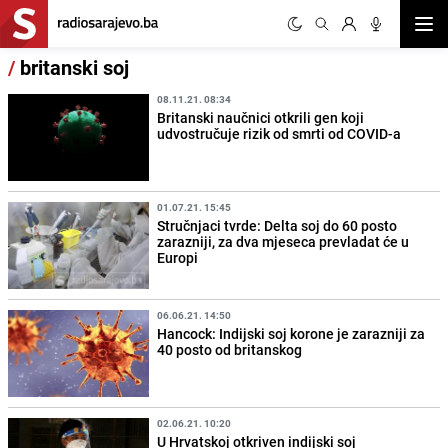
Otvor
/
britanski soj
08.11.21. 08:34
Britanski naučnici otkrili gen koji
udvostručuje rizik od smrti od COVID-a
01.07.21. 15:45
Stručnjaci tvrde: Delta soj do 60 posto
zarazniji, za dva mjeseca prevladat će u
Europi
06.06.21. 14:50
Hancock: Indijski soj korone je zarazniji za
40 posto od britanskog
02.06.21. 10:20
U Hrvatskoj otkriven indijski soj