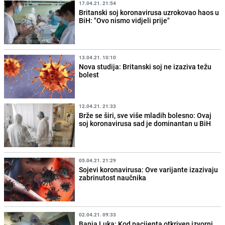
17.04.21. 21:54
Britanski soj koronavirusa uzrokovao haos u
BiH: "Ovo nismo vidjeli prije"
13.04.21. 10:10
Nova studija: Britanski soj ne izaziva težu
bolest
12.04.21. 21:33
Brže se širi, sve više mladih bolesno: Ovaj
soj koronavirusa sad je dominantan u BiH
05.04.21. 21:29
Sojevi koronavirusa: Ove varijante izazivaju
zabrinutost naučnika
02.04.21. 09:33
Banja Luka: Kod pacijenta otkriven izvorni