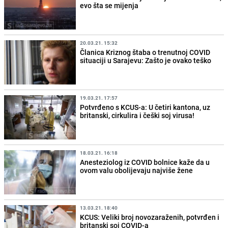
evo šta se mijenja
20.03.21. 15:32
Članica Kriznog štaba o trenutnoj COVID
situaciji u Sarajevu: Zašto je ovako teško
19.03.21. 17:57
Potvrđeno s KCUS-a: U četiri kantona, uz
britanski, cirkulira i češki soj virusa!
18.03.21. 16:18
Anesteziolog iz COVID bolnice kaže da u
ovom valu obolijevaju najviše žene
13.03.21. 18:40
KCUS: Veliki broj novozaraženih, potvrđen i
britanski soj COVID-a