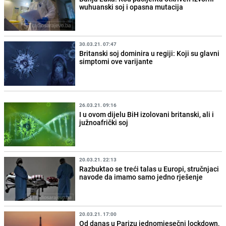
wuhuanski soj i opasna mutacija
30.03.21. 07:47
Britanski soj dominira u regiji: Koji su glavni
simptomi ove varijante
26.03.21. 09:16
I u ovom dijelu BiH izolovani britanski, ali i
južnoafrički soj
20.03.21. 22:13
Razbuktao se treći talas u Europi, stručnjaci
navode da imamo samo jedno rješenje
20.03.21. 17:00
Od danas u Parizu jednomjesečni lockdown,