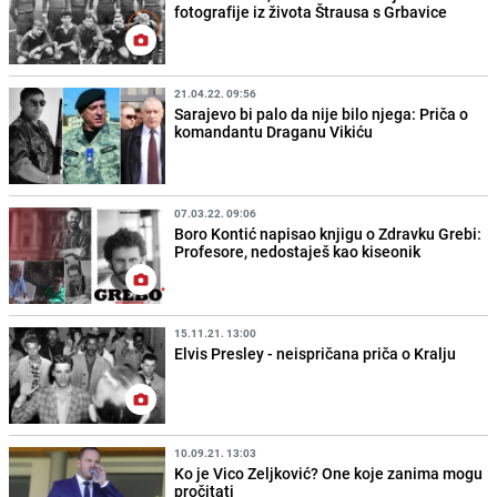
fotografije iz života Štrausa s Grbavice
21.04.22. 09:56
Sarajevo bi palo da nije bilo njega: Priča o
komandantu Draganu Vikiću
07.03.22. 09:06
Boro Kontić napisao knjigu o Zdravku Grebi:
Profesore, nedostaješ kao kiseonik
15.11.21. 13:00
Elvis Presley - neispričana priča o Kralju
10.09.21. 13:03
Ko je Vico Zeljković? One koje zanima mogu
pročitati