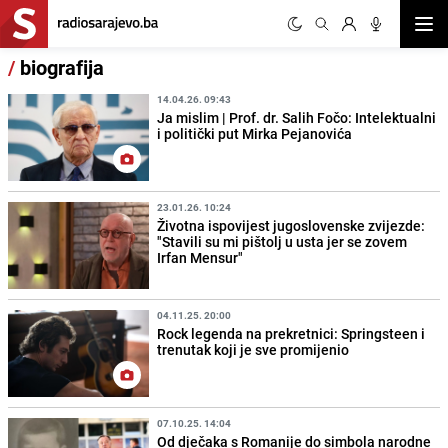
Otvor
/
biografija
14.04.26. 09:43
Ja mislim | Prof. dr. Salih Fočo: Intelektualni
i politički put Mirka Pejanovića
23.01.26. 10:24
Životna ispovijest jugoslovenske zvijezde:
"Stavili su mi pištolj u usta jer se zovem
Irfan Mensur"
04.11.25. 20:00
Rock legenda na prekretnici: Springsteen i
trenutak koji je sve promijenio
07.10.25. 14:04
Od dječaka s Romanije do simbola narodne