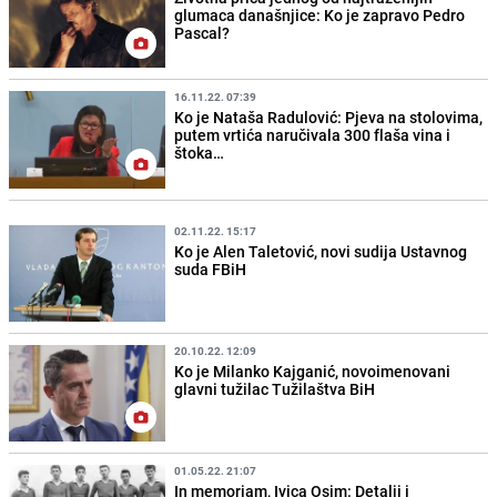
glumaca današnjice: Ko je zapravo Pedro
Pascal?
16.11.22. 07:39
Ko je Nataša Radulović: Pjeva na stolovima,
putem vrtića naručivala 300 flaša vina i
štoka…
02.11.22. 15:17
Ko je Alen Taletović, novi sudija Ustavnog
suda FBiH
20.10.22. 12:09
Ko je Milanko Kajganić, novoimenovani
glavni tužilac Tužilaštva BiH
01.05.22. 21:07
In memoriam, Ivica Osim: Detalji i