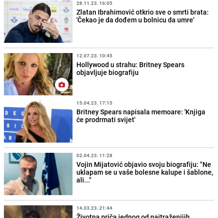
28.11.23. 16:05
Zlatan Ibrahimović otkrio sve o smrti brata:
'Čekao je da dođem u bolnicu da umre'
12.07.23. 10:45
Hollywood u strahu: Britney Spears
objavljuje biografiju
15.04.23. 17:15
Britney Spears napisala memoare: 'Knjiga
će prodrmati svijet'
02.04.23. 11:28
Vojin Mijatović objavio svoju biografiju: "Ne
uklapam se u vaše bolesne kalupe i šablone,
ali..."
14.03.23. 21:44
Životna priča jednog od najtraženijih