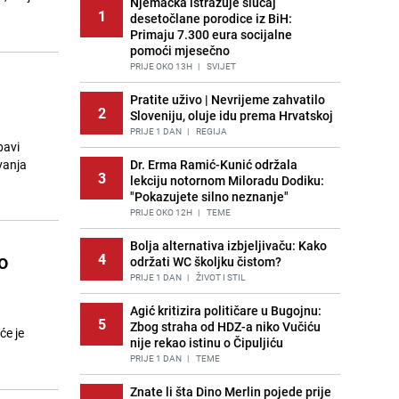
Njemačka istražuje slučaj
1
desetočlane porodice iz BiH:
Primaju 7.300 eura socijalne
pomoći mjesečno
PRIJE OKO 13H
|
SVIJET
Pratite uživo | Nevrijeme zahvatilo
2
Sloveniju, oluje idu prema Hrvatskoj
PRIJE 1 DAN
|
REGIJA
bavi
vanja
Dr. Erma Ramić-Kunić održala
3
lekciju notornom Miloradu Dodiku:
"Pokazujete silno neznanje"
PRIJE OKO 12H
|
TEME
Bolja alternativa izbjeljivaču: Kako
o
4
održati WC školjku čistom?
PRIJE 1 DAN
|
ŽIVOT I STIL
Agić kritizira političare u Bugojnu:
5
Zbog straha od HDZ-a niko Vučiću
će je
nije rekao istinu o Čipuljiću
PRIJE 1 DAN
|
TEME
Znate li šta Dino Merlin pojede prije