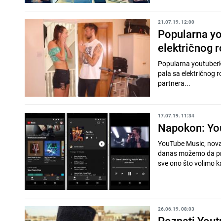
21.07.19. 12:00
Popularna yo
električnog 
Popularna youtuberka
pala sa električnog r
partnera...
17.07.19. 11:34
Napokon: You
YouTube Music, nova 
danas možemo da pred
sve ono što volimo ka
26.06.19. 08:03
Poznati Yout