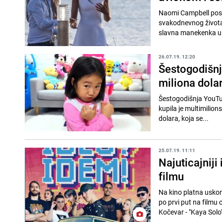
Naomi Campbell postal
svakodnevnog života. 
slavna manekenka u 
26.07.19. 12:20
Šestogodišnj
miliona dola
Šestogodišnja YouTub
kupila je multimilion
dolara, koja se...
25.07.19. 11:11
Najuticajniji
filmu
Na kino platna uskor
po prvi put na filmu o
Kočevar - "Kaya Solo",