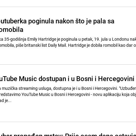
utuberka poginula nakon što je pala sa
romobila
 35-godišnja Emily Hartridge je poginula u petak, 19. jula u Londonu nak
omobila, piše britanski list Daily Mail. Hartridge je dobila romobil kao dar 
Tube Music dostupan i u Bosni i Hercegovini
muzička streaming usluga, dostupna je i u Bosni i Hercegovini. "Uzbuđe
stavimo YouTube Music u Bosni i Hercegovini - novu aplikaciju koja obj
d je...
uber pronađen mrtav: Prije osam dana ostavi