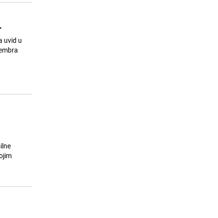
.
a uvid u
cembra
ilne
ojim