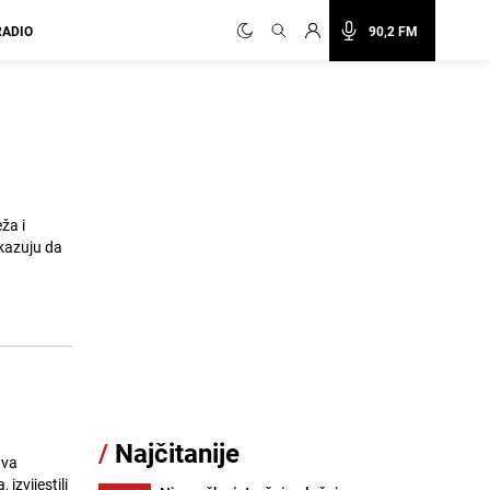
RADIO
90,2 FM
ža i
okazuju da
/
Najčitanije
ava
izvijestili