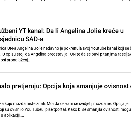
žbeni YT kanal: Da li Angelina Jolie kreće u
dsjednicu SAD-a
ca UN-a Angelina Jolie nedavno je pokrenula svoj Youtube kanal koji se 
U opisu stoji da Angelina predstavlja i UN te da se bavi pitanjima raselja
osi pronalaženj...
alo pretjeruju: Opcija koja smanjuje ovisnost 
za koju možda niste znali. Možda će vam se svidjeti, možda ne. Opcija je
i su ovisni o You Tubeu, piše tportal. Kako bi se smanjila ovisnost, mogu
u aplikaciji....