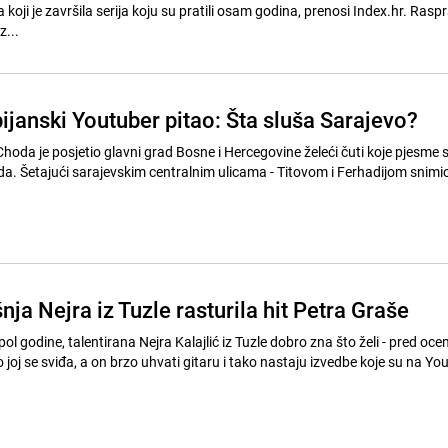
 koji je završila serija koju su pratili osam godina, prenosi Index.hr. Rasp
z...
ijanski Youtuber pitao: Šta sluša Sarajevo?
hoda je posjetio glavni grad Bosne i Hercegovine želeći čuti koje pjesme 
da. Šetajući sarajevskim centralnim ulicama - Titovom i Ferhadijom snimio
ja Nejra iz Tuzle rasturila hit Petra Graše
 i pol godine, talentirana Nejra Kalajlić iz Tuzle dobro zna što želi - pred o
 joj se sviđa, a on brzo uhvati gitaru i tako nastaju izvedbe koje su na Y