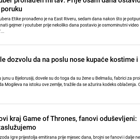
 poruku
ubera Etike pronađeno je na East Riveru, sedam dana nakon što je potpu
ti gejmer i youtuber prije nekoliko dana postavio je osmominutni video 
voju smrt. //...
le dozvolu da na poslu nose kupaće kostime i
junu u Bjelorusiji, dovele su do toga da su žene u Belmašu, fabrici za pr
da Mogileva na istoku ove zemlje, tražile da se ažurira kodeks oblačenja. 
ovi kraj Game of Thrones, fanovi oduševljeni:
zaslužujemo
izoda Igre prijestolja emitirana prije mjesec dana, brojni se fanovi i dalje 