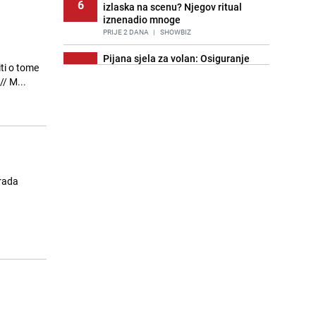
6
izlaska na scenu? Njegov ritual
iznenadio mnoge
PRIJE 2 DANA
|
SHOWBIZ
Pijana sjela za volan: Osiguranje
ti o tome
7
odbilo isplatu štete na vozilu koje je
što još može doći na mjesto točka, a da se auto može kotrljati. Ovaj put izazov je osjetno veći. // M...
slupala Anja Ljubojević
PRIJE 2 DANA
|
BOSNA I HERCEGOVINA
Akcija na Dobrinji: Specijalci MUP-a
8
KS opkolili zgradu
PRIJE 2 DANA
|
LOKALNE TEME
Stručnjaci upozoravaju: Izrael ulaže
brada
9
milione kako bi utjecao na
odgovore ChatGPT-a o Gazi
PRIJE OKO 15H
|
SVIJET
Nastavak provokacija: MUP RS
10
oduzeo zastavu s ljiljanima i
sankcionisao vozača iz Bosanskog
Novog
PRIJE 1 DAN
|
BOSNA I HERCEGOVINA
Imala ga je skoro svaka kuća u