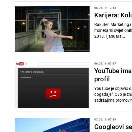
06.06.19. 13:15
Karijera: Kol
Rakuten Marketing i I
monetarni svijet oni
2018. i januara...
06.06.19. 07:37
YouTube ima n
profil
YouTube je objavio da
događaje". Ovo je zn
sadržajima promovira
03.06.19. 07:39
Googleovi ser