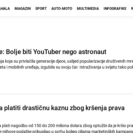
HALA
MAGAZIN
SPORT
AUTO-MOTO
MULTIMEDIA
INFOGRAFIKE
e: Bolje biti YouTuber nego astronaut
koja su privlačila generacije djece, uslijed popularizacije društvenih mre
eta i mobilnih uređaja, izgubila su svoju čar. Istraživanja u svijetu tako p
 platiti drastičnu kaznu zbog kršenja prava
 plati nagodbu od 150 do 200 miliona dolara zbog optužbi da je kršio pr
je njihove podatke prikupljao u svrhu boljeg ciljanja marketinških kampanja, 