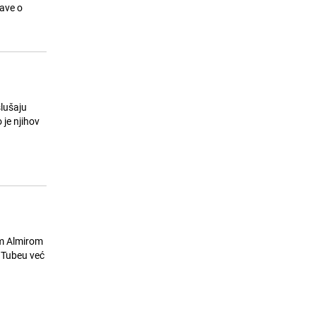
može ujediniti kao ništa drugo"
rave o
24.07.26. 12:53
|
NOGOMET
slušaju
 je njihov
cem Almirom
ouTubeu već