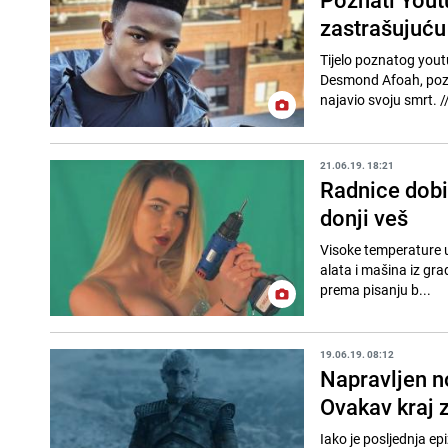
zastrašujuću
Tijelo poznatog yout
Desmond Afoah, pozna
najavio s
21.06.19. 18:21
Radnice dobi
donji veš
Visoke temperature u 
alata i mašina iz gra
prema pisanju b...
19.06.19. 08:12
Napravljen n
Ovakav kraj 
Iako je posljednja ep