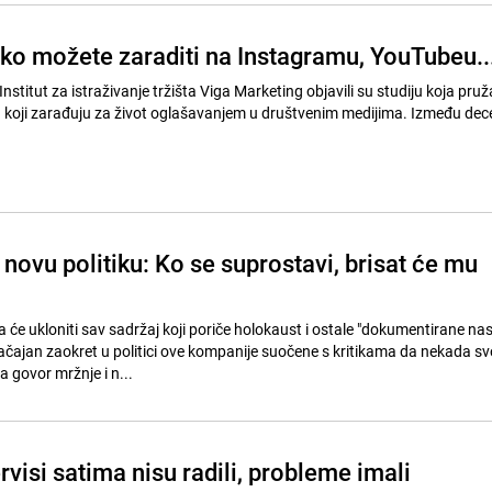
iko možete zaraditi na Instagramu, YouTubeu..
nstitut za istraživanje tržišta Viga Marketing objavili su studiju koja pruž
h koji zarađuju za život oglašavanjem u društvenim medijima. Između de
ovu politiku: Ko se suprostavi, brisat će mu
 će ukloniti sav sadržaj koji poriče holokaust i ostale "dokumentirane nas
ačajan zaokret u politici ove kompanije suočene s kritikama da nekada sv
 govor mržnje i n...
visi satima nisu radili, probleme imali