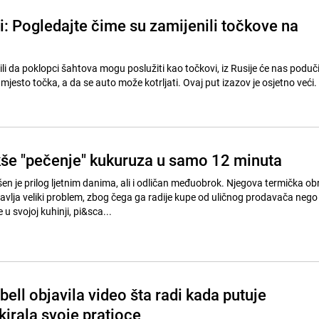
i: Pogledajte čime su zamijenili točkove na
i da poklopci šahtova mogu poslužiti kao točkovi, iz Rusije će nas poduči
akše "pečenje" kukuruza u samo 12 minuta
en je prilog ljetnim danima, ali i odličan međuobrok. Njegova termička o
lja veliki problem, zbog čega ga radije kupe od uličnog prodavača nego
 svojoj kuhinji, pi&sca...
ll objavila video šta radi kada putuje
kirala svoje pratioce