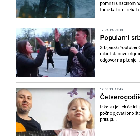
pomiriti s načinom na
tome kako je trebala 
17.06.19. 08:10
Popularni srb
Srbijanski Youtuber C
mladi stanovnici gra
odgovor na pitanje...
12.06.19. 18:45
Četverogodišn
Iako su joj tek četiri
počne pjevati ono što
prikupi...