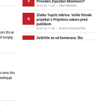
5
Priveden Zvjezdan Misimović?
24.07.26. 11:49
|
CRNA HRONIKA
Zlatko Topčić otkriva: Veliki filmski
6
projekat o Prijedoru uskoro pred
publikom
24.07.26. 11:58
|
MUZIKA/FILM/LEKTIRA
on što je
od svojeg
Zaštitite se od komaraca: Šta
7
uraditi tokom ljetnih vrućina?
24.07.26. 12:11
|
ŽIVOT I STIL
Srebrenica i paradoks Daytonskog
8
sporazuma: Kako je grad žrtva
genocida ostao u Republici
Srpskoj?
ni smo što
24.07.26. 12:13
|
TEME
edinjuje
Nakon reakcije građana oglasio se
9
ViK: Otkriven uzrok problema u ulici
Velešići
24.07.26. 12:16
|
LOKALNE TEME
Blizankinje Memagić iz Zavidovića
10
ostvarile san: Diplomirale isti dan i
o