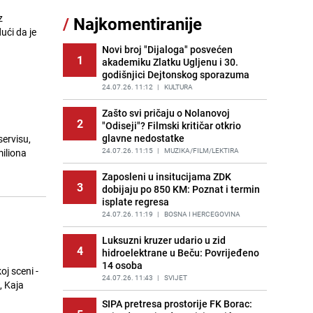
11
Jugoslaviji: Danas ovaj luster
z
/
Najkomentiranije
vrijedi i nekoliko hiljada eura
ući da je
PRIJE OKO 4H
|
ZANIMLJIVOSTI
Novi broj "Dijaloga" posvećen
1
akademiku Zlatku Ugljenu i 30.
Kao iz slastičarne: Rolada od
12
godišnjici Dejtonskog sporazuma
čokolade i kokosa bez pečenja,
jednostavan desert bez imalo muke
24.07.26. 11:12
|
KULTURA
PRIJE 2 DANA
|
RECEPTI
Zašto svi pričaju o Nolanovoj
2
"Odiseji"? Filmski kritičar otkrio
Tajna savršenog makedonskog
13
glavne nedostatke
servisu,
ajvara: Stari recept za kremast i
bogat okus
24.07.26. 11:15
|
MUZIKA/FILM/LEKTIRA
miliona
PRIJE 2 DANA
|
RECEPTI
Zaposleni u insitucijama ZDK
3
dobijaju po 850 KM: Poznat i termin
Tuga potresla grad na Uni:
14
isplate regresa
Preminula Lejla Muhić (39),
sugrađani u nevjerici
24.07.26. 11:19
|
BOSNA I HERCEGOVINA
PRIJE 2 DANA
|
BOSNA I HERCEGOVINA
Luksuzni kruzer udario u zid
4
hidroelektrane u Beču: Povrijeđeno
Borba trajala satima: Pogledajte
15
14 osoba
'grdosiju' od skoro tri metra koju su
j sceni -
braća izvukla iz mora
24.07.26. 11:43
|
SVIJET
, Kaja
PRIJE 1 DAN
|
SVIJET
SIPA pretresa prostorije FK Borac: