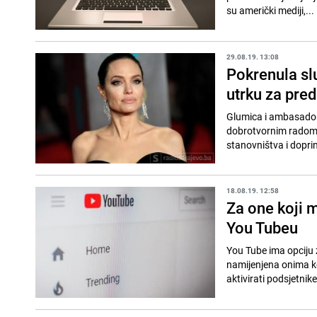
su američki mediji,...
29.08.19. 13:08
Pokrenula slu
utrku za pre
Glumica i ambasadori
dobrotvornim radom. 
stanovništva i doprin
18.08.19. 12:58
Za one koji m
You Tubeu
You Tube ima opciju 
namijenjena onima koj
aktivirati podsjetnike 