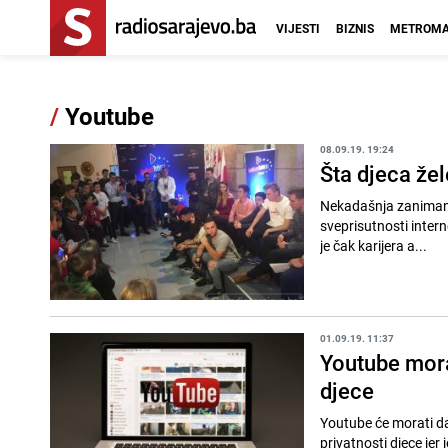
VIJESTI
BIZNIS
METROMA
/
Youtube
08.09.19. 19:24
Šta djeca žel
Nekadašnja zanimanja 
sveprisutnosti intern
je čak karijera a...
01.09.19. 11:37
Youtube mora
djece
Youtube će morati da
privatnosti djece jer 