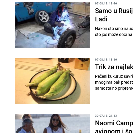
07.08.19. 19:46
Samo u Rusij
Ladi
Nakon što smo naučil
07.08.19. 18:16
Trik za najl
Pečeni kukuruz savrš
mnogima pak predstav
samostalno pripreme u
30.07.19. 21:13
Naomi Campbe
avionom i šo