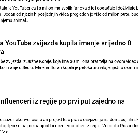
a je YouTuberica i s milionima svojih fanova dijeli događaje i doživljaje i
Jedan od njezinih posljednjih videa pregledan je više od milion puta, bud
njemu snimal...
a YouTube zvijezda kupila imanje vrijedno 8
ra
e zvijezda iz Južne Koreje, koja ima 30 miliona pratitelja na ovom video 
sko imanje u Seulu. Malena Boran kupila je petokatnu vilu, vrijednu osam 
 influenceri iz regije po prvi put zajedno na
o stiže nekonvencionalan projekt kao pravo osvježenje na domaćoj filmsko
kupljeni su najpoznatiji influenceri i youtuberi iz regije: Veronika Rosandić
 Vid...