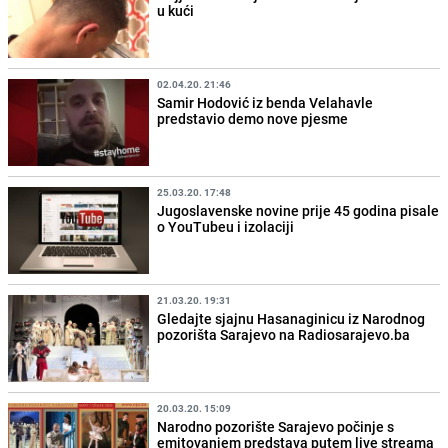
u kući
02.04.20. 21:46
Samir Hodović iz benda Velahavle
predstavio demo nove pjesme
25.03.20. 17:48
Jugoslavenske novine prije 45 godina pisale
o YouTubeu i izolaciji
21.03.20. 19:31
Gledajte sjajnu Hasanaginicu iz Narodnog
pozorišta Sarajevo na Radiosarajevo.ba
20.03.20. 15:09
Narodno pozorište Sarajevo počinje s
emitovanjem predstava putem live streama