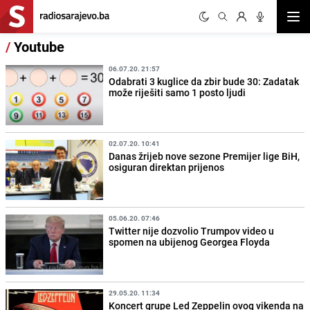
Otvor
/
Youtube
06.07.20. 21:57
Odabrati 3 kuglice da zbir bude 30: Zadatak
može riješiti samo 1 posto ljudi
02.07.20. 10:41
Danas žrijeb nove sezone Premijer lige BiH,
osiguran direktan prijenos
05.06.20. 07:46
Twitter nije dozvolio Trumpov video u
spomen na ubijenog Georgea Floyda
29.05.20. 11:34
Koncert grupe Led Zeppelin ovog vikenda na