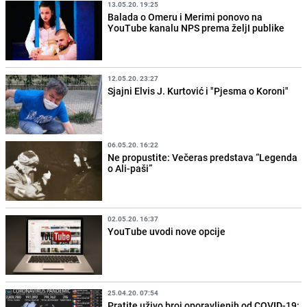
13.05.20. 19:25
Balada o Omeru i Merimi ponovo na
YouTube kanalu NPS prema željI publike
12.05.20. 23:27
Sjajni Elvis J. Kurtović i "Pjesma o Koroni"
06.05.20. 16:22
Ne propustite: Večeras predstava “Legenda
o Ali-paši”
02.05.20. 16:37
YouTube uvodi nove opcije
25.04.20. 07:54
Pratite uživo broj oporavljenih od COVID-19: