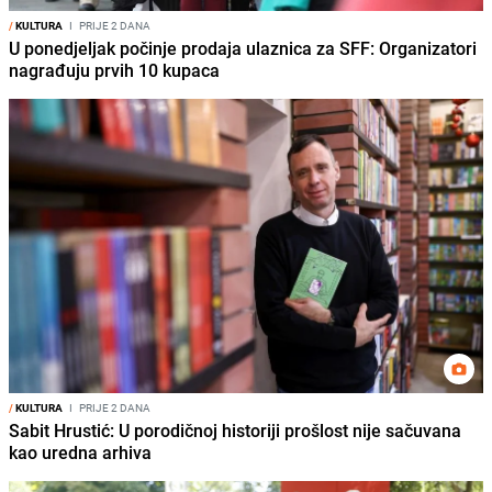
/
KULTURA
I
PRIJE 2 DANA
U ponedjeljak počinje prodaja ulaznica za SFF: Organizatori
nagrađuju prvih 10 kupaca
/
KULTURA
I
PRIJE 2 DANA
Sabit Hrustić: U porodičnoj historiji prošlost nije sačuvana
kao uredna arhiva