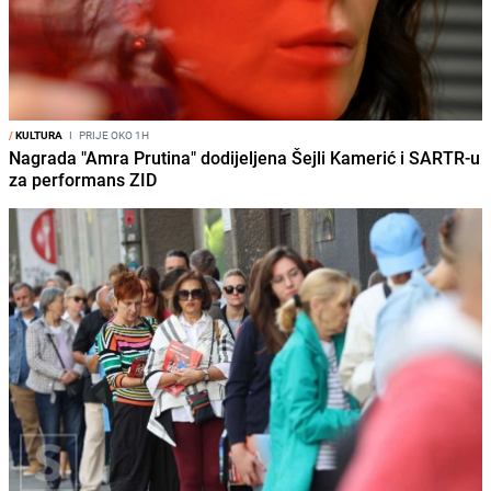
/
KULTURA
I
PRIJE OKO 1H
Nagrada "Amra Prutina" dodijeljena Šejli Kamerić i SARTR-u
za performans ZID