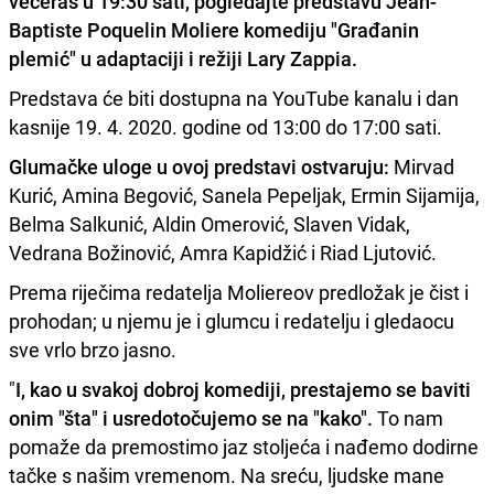
večeras u 19:30 sati, pogledajte predstavu
Jean-
Baptiste Poquelin Moliere komediju "Građanin
plemić"
u adaptaciji i režiji Lary Zappia.
Predstava će biti dostupna na YouTube kanalu i dan
kasnije 19. 4. 2020. godine od 13:00 do 17:00 sati.
Glumačke uloge u ovoj predstavi ostvaruju:
Mirvad
Kurić, Amina Begović, Sanela Pepeljak, Ermin Sijamija,
Belma Salkunić, Aldin Omerović, Slaven Vidak,
Vedrana Božinović, Amra Kapidžić i Riad Ljutović.
Prema riječima redatelja Moliereov predložak je čist i
prohodan; u njemu je i glumcu i redatelju i gledaocu
sve vrlo brzo jasno.
"
I, kao u svakoj dobroj komediji, prestajemo se baviti
onim "šta" i usredotočujemo se na "kako".
To nam
pomaže da premostimo jaz stoljeća i nađemo dodirne
tačke s našim vremenom. Na sreću, ljudske mane