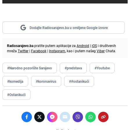
Dodajte Radiosarajevo.ba u omiljene Google izvore
Radiosarajevo.ba
pratite putem aplikacije za
Android
|
iOS
i društvenih
mreža
Twitter
|
Facebook
|
Instagram
, kao i putem našeg
Viber
Chata.
#Narodno pozorište Sarajevo
#predstava
#Youtube
#komedija
#koronavirus
##ostanikući
#Ostanikući