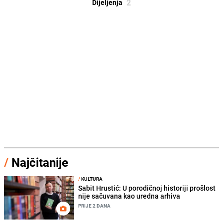
2
Dijeljenja
/
Najčitanije
/
KULTURA
Sabit Hrustić: U porodičnoj historiji prošlost
nije sačuvana kao uredna arhiva
PRIJE 2 DANA