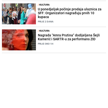
/
KULTURA
U ponedjeljak počinje prodaja ulaznica za
SFF: Organizatori nagrađuju prvih 10
kupaca
PRIJE 2 DANA
/
KULTURA
Nagrada "Amra Prutina" dodijeljena Šejli
Kamerić i SARTR-u za performans ZID
PRIJE OKO 1H