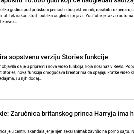
oliko godina pod pritiskom javnosti zbog ektremnih, nasilnih i uznemiruju
nuti tek nakon što ih publika odgleda i prijavi. YouTube je razvio automa
fikovao...
ra sopstvenu verziju Stories funkcije
objavila da je u pripremi i nova video funkcija, koja nosi naziv Reels. Pop
 Stories, nova funkcija omogućava kreatorima da spajaju kratke video kl
đajima, i u njih dodaj...
e: Zaručnica britanskog princa Harryja ima h
 je u centru skandala jer je njen seksi snimak završio na porno sajtu. Nij