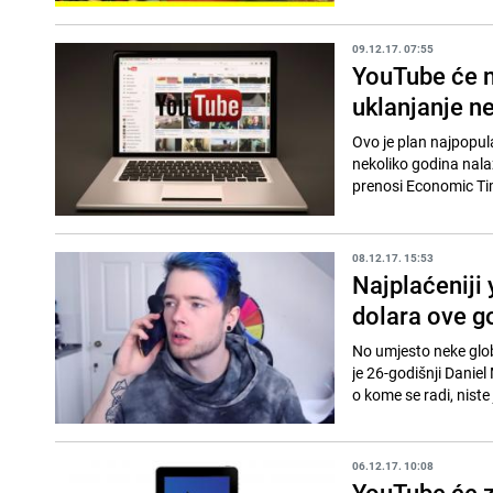
09.12.17. 07:55
YouTube će n
uklanjanje n
Ovo je plan najpopul
nekoliko godina nala
prenosi Economic Tim
08.12.17. 15:53
Najplaćeniji
dolara ove g
No umjesto neke glob
je 26-godišnji Daniel
o kome se radi, niste j
06.12.17. 10:08
YouTube će za