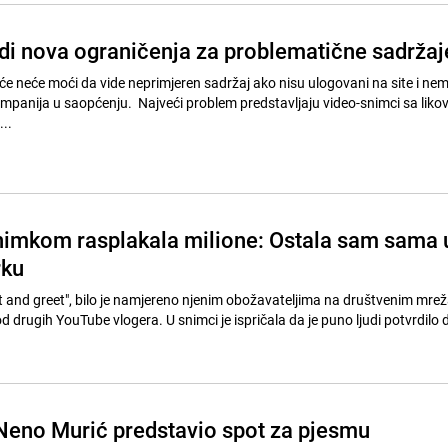
i nova ograničenja za problematične sadržaj
će neće moći da vide neprimjeren sadržaj ako nisu ulogovani na site i nem
mpanija u saopćenju. Najveći problem predstavljaju video-snimci sa likov
...
nimkom rasplakala milione: Ostala sam sama 
rku
et and greet", bilo je namjereno njenim obožavateljima na društvenim mrež
kod drugih YouTube vlogera. U snimci je ispričala da je puno ljudi potvrdilo 
Neno Murić predstavio spot za pjesmu