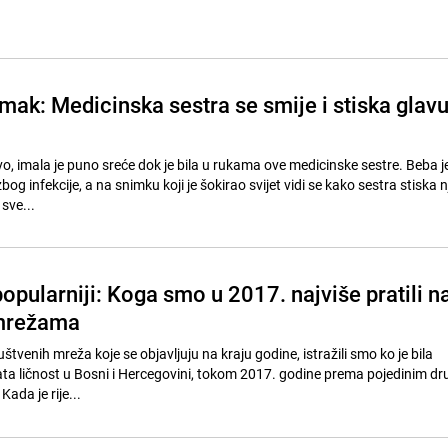
mak: Medicinska sestra se smije i stiska glav
jivo, imala je puno sreće dok je bila u rukama ove medicinske sestre. Beba j
og infekcije, a na snimku koji je šokirao svijet vidi se kako sestra stiska 
sve...
popularniji: Koga smo u 2017. najviše pratili n
mrežama
venih mreža koje se objavljuju na kraju godine, istražili smo ko je bila
ta ličnost u Bosni i Hercegovini, tokom 2017. godine prema pojedinim d
da je rije...