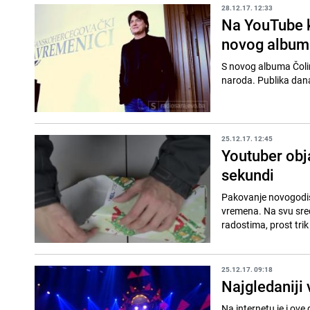
28.12.17. 12:33
Na YouTube k
novog album
S novog albuma Čolina
naroda. Publi
25.12.17. 12:45
Youtuber obj
sekundi
Pakovanje novogodiš
vremena. Na svu sreć
radostima, prost tri
25.12.17. 09:18
Najgledaniji
Na internetu je i ove 