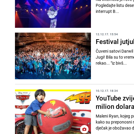
Pogledajte listu deset
interrupt B...
12.12.17. 15:54
Festival jutj
Čuveni satovi Darwil 
Jugi! Bila su to vrem
rekao... "iz bivš...
10.12.17. 18:34
YouTube zvij
milion dolar
Maleni Ryan, kojeg pra
kako su preponosni n
dječak je obožavao da