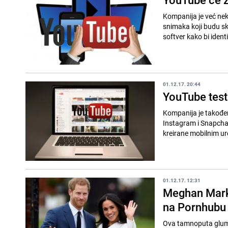
Kompanija je već nek
snimaka koji budu ski
softver kako bi identi
01.12.17. 20:44
YouTube testi
Kompanija je također 
Instagram i Snapchat
kreirane mobilnim ure
01.12.17. 12:31
Meghan Markl
na Pornhubu
Ova tamnoputa glumica