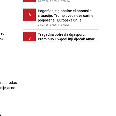
24.07.26. 06:55
|
REGIJA
Pogoršanje globalne ekonomske
6
situacije: Trump uveo nove carine,
pogođena i Europska unija
24.07.26. 07:05
|
SVIJET
već
Tragedija potresla dijasporu:
7
ka,
Preminuo 15-godišnji dječak Amar
Ahmatović
24.07.26. 07:16
|
REGIJA
Incident na plaži u Hrvatskoj:
8
"Koncesionari" napali oca s dvoje
male djece zbog ležaljki?
24.07.26. 07:20
|
REGIJA
Turizam u haosu: Dubai nudi skoro
e rasprodao
9
1.400 KM onima koji dovedu gosta
nije jasno
iz inostranstva
24.07.26. 07:32
|
SVIJET
Transfer još nije riješen: Dominik
10
Livaković se vraća u Hrvatsku na
terapije
j