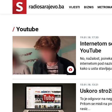
VIJESTI
BIZNIS
METROMA
/
Youtube
19.01.18. 17:33
Internetom se
YouTube
No, nažalost, ponekad
internetom pod naziv
kako u usta stavljaju i
15.01.18. 13:21
Uskoro strož
To je odgovor na nego
Pritom se misli na p
rasiz...