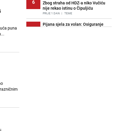
6
Zbog straha od HDZ-a niko Vučiću
nije rekao istinu o Čipuljiću
s
PRIJE 1 DAN
|
TEME
Pijana sjela za volan: Osiguranje
 Kuća puna
7
odbilo isplatu štete na vozilu koje je
...
slupala Anja Ljubojević
PRIJE 2 DANA
|
BOSNA I HERCEGOVINA
Znate li šta Dino Merlin pojede prije
8
izlaska na scenu? Njegov ritual
iznenadio mnoge
PRIJE 1 DAN
|
SHOWBIZ
Akcija na Dobrinji: Specijalci MUP-a
9
KS opkolili zgradu
no
PRIJE 2 DANA
|
LOKALNE TEME
prazničnim
Nastavak provokacija: MUP RS
10
oduzeo zastavu s ljiljanima i
sankcionisao vozača iz Bosanskog
Novog
PRIJE 1 DAN
|
BOSNA I HERCEGOVINA
i.
Kao iz slastičarne: Rolada od