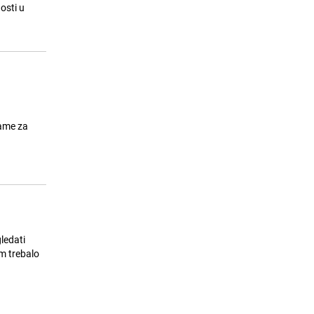
ostati bez vode
osti u
24.07.26. 08:11
|
LOKALNE TEME
lame za
ledati
am trebalo