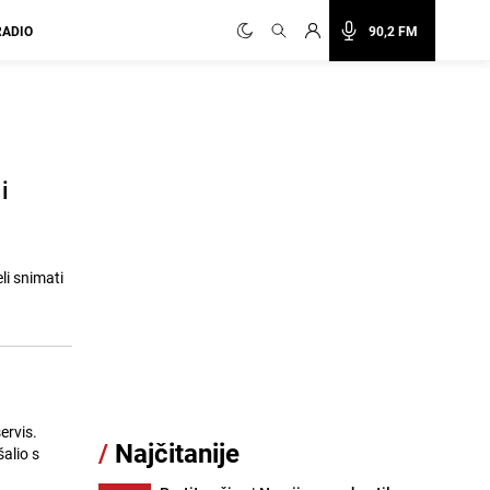
RADIO
90,2 FM
i
li snimati
ervis.
/
Najčitanije
alio s