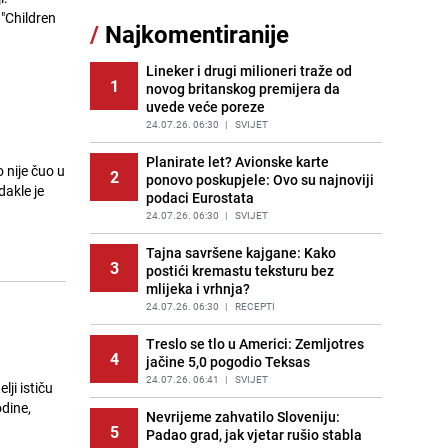
11
čokolade i kokosa bez pečenja,
 "Children
/
Najkomentiranije
jednostavan desert bez imalo muke
PRIJE 2 DANA
|
RECEPTI
Lineker i drugi milioneri traže od
1
novog britanskog premijera da
Pojavili su vam se mravi u kući? Bez
12
uvede veće poreze
brige, ovo su najbolji načini da ih se
riješite
24.07.26. 06:30
|
SVIJET
PRIJE 2 DANA
|
ŽIVOT I STIL
Planirate let? Avionske karte
 nije čuo u
2
ponovo poskupjele: Ovo su najnoviji
Kako izgleda travnjak stadiona
dakle je
13
podaci Eurostata
Koševo nakon tri koncerta Dine
Merlina
24.07.26. 06:30
|
SVIJET
PRIJE 2 DANA
|
FOTO
Tajna savršene kajgane: Kako
3
postići kremastu teksturu bez
Tajna savršenog makedonskog
14
mlijeka i vrhnja?
ajvara: Stari recept za kremast i
bogat okus
24.07.26. 06:30
|
RECEPTI
PRIJE 1 DAN
|
RECEPTI
Treslo se tlo u Americi: Zemljotres
4
jačine 5,0 pogodio Teksas
Ogromna potrošnja vode u dijelu
15
BiH: Inspektori krenuli u kontrole,
24.07.26. 06:41
|
SVIJET
lji ističu
slijede kazne
dine,
Nevrijeme zahvatilo Sloveniju:
PRIJE 2 DANA
|
BOSNA I HERCEGOVINA
5
Padao grad, jak vjetar rušio stabla