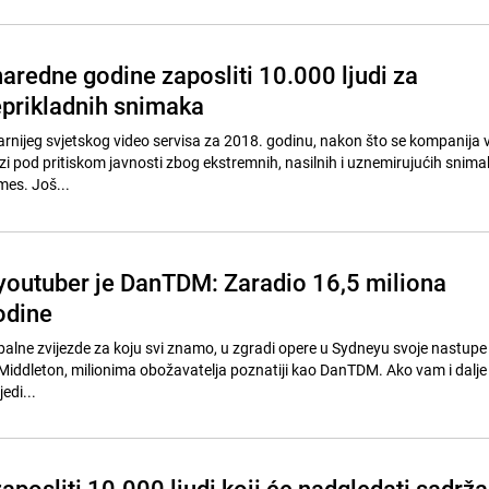
aredne godine zaposliti 10.000 ljudi za
eprikladnih snimaka
arnijeg svjetskog video servisa za 2018. godinu, nakon što se kompanija 
zi pod pritiskom javnosti zbog ekstremnih, nasilnih i uznemirujućih snima
es. Još...
 youtuber je DanTDM: Zaradio 16,5 miliona
odine
alne zvijezde za koju svi znamo, u zgradi opere u Sydneyu svoje nastup
 Middleton, milionima obožavatelja poznatiji kao DanTDM. Ako vam i dalje 
edi...
posliti 10.000 ljudi koji će nadgledati sadrža