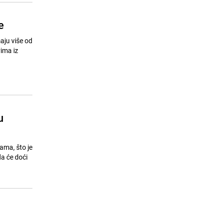
e
aju više od
ima iz
u
ama, što je
da će doći