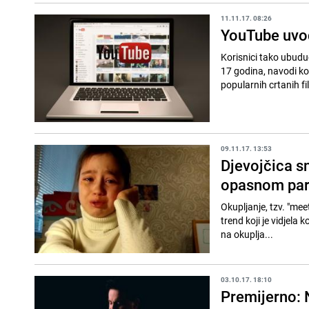
11.11.17. 08:26
YouTube uvod
Korisnici tako ubudu
17 godina, navodi ko
popularnih crtanih fil
09.11.17. 13:53
Djevojčica s
opasnom pa
Okupljanje, tzv. "me
trend koji je vidjela 
na okuplja...
03.10.17. 18:10
Premijerno: 