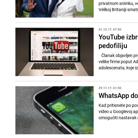
privatnom snimku, već
Velikoj Britaniji smatr
01.12.17. 07:50
YouTube izbr
pedofiliju
Članak objavljen pro
velike firme poput A
adolescenata, koje iz
29.11.17. 21:50
WhatsApp dob
Kad pritisnete po po
video u Googlevoj apl
omogućiti nastavak d