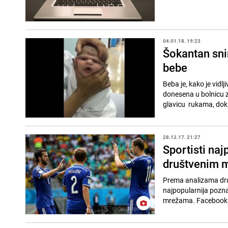
04.01.18. 19:23
Šokantan sni
bebe
Beba je, kako je vidl
donesena u bolnicu zb
glavicu rukama, dok 
28.12.17. 21:27
Sportisti naj
društvenim 
Prema analizama društ
najpopularnija pozna
mrežama. Facebook Ka