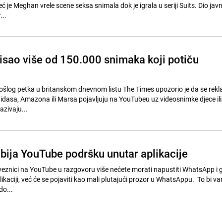
 je Meghan vrele scene seksa snimala dok je igrala u seriji Suits. Dio javn
...
isao više od 150.000 snimaka koji potiču
šlog petka u britanskom dnevnom listu The Times upozorio je da se rek
didasa, Amazona ili Marsa pojavljuju na YouTubeu uz videosnimke djece ili
azivaju...
ija YouTube podršku unutar aplikacije
veznici na YouTube u razgovoru više nećete morati napustiti WhatsApp i g
ikaciji, već će se pojaviti kao mali plutajući prozor u WhatsAppu. To bi v
o...