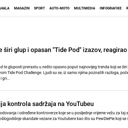
HALA
MAGAZIN
SPORT
AUTO-MOTO
MULTIMEDIA
INFOGRAFIKE
 širi glup i opasan "Tide Pod" izazov, reagirao 
 te gluposti prerastu u nešto opasno poput najnovijeg trenda koji se širi
om Tide Pod Challenge. Ljudi su se, iz samo njima poznatih razloga, poče
 gri...
ija kontrola sadržaja na YouTubeu
dovanja i određene kontroverze koje se u posljednje vrijeme vežu za taj s
rošlogodišnje skandale vezane za Youtubere kao što su PewDiePie koji se š