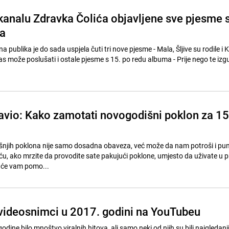
analu Zdravka Čolića objavljene sve pjesme 
a
 publika je do sada uspjela čuti tri nove pjesme - Mala, Šljive su rodile i
ka danas može poslušati i ostale pjesme s 15. po redu albuma - Prije nego te izgu
avio: Kako zamotati novogodišni poklon za 15
njih poklona nije samo dosadna obaveza, već može da nam potroši i pu
u, ako mrzite da provodite sate pakujući poklone, umjesto da uživate u 
k će vam pomo...
 videosnimci u 2017. godini na YouTubeu
godine bilo mnoštvo viralnih hitova, ali samo neki od njih su bili najgledanij