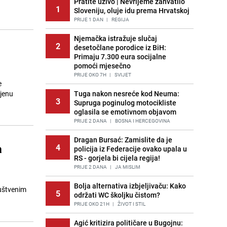
Pratite uživo | Nevrijeme zahvatilo
1
Sloveniju, oluje idu prema Hrvatskoj
PRIJE 1 DAN
|
REGIJA
Njemačka istražuje slučaj
2
desetočlane porodice iz BiH:
u
Primaju 7.300 eura socijalne
pomoći mjesečno
PRIJE OKO 7H
|
SVIJET
e
njenu
Tuga nakon nesreće kod Neuma:
3
Supruga poginulog motocikliste
oglasila se emotivnom objavom
PRIJE 2 DANA
|
BOSNA I HERCEGOVINA
Dragan Bursać: Zamislite da je
a
4
policija iz Federacije ovako upala u
RS - gorjela bi cijela regija!
PRIJE 2 DANA
|
JA MISLIM
Bolja alternativa izbjeljivaču: Kako
ruštvenim
5
održati WC školjku čistom?
PRIJE OKO 21H
|
ŽIVOT I STIL
Agić kritizira političare u Bugojnu: