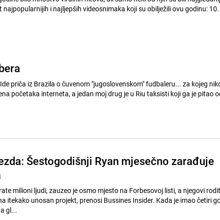
 najpopularnijih i najljepših videosnimaka koji su obilježili ovu godinu: 10.
ubera
Ide priča iz Brazila o čuvenom "jugoslovenskom" fudbaleru... za kojeg niko
ena početaka interneta, a jedan moj drug je u Riu taksisti koji ga je pitao o
ezda: Šestogodišnji Ryan mjesečno zarađuje
a
te milioni ljudi, zauzeo je osmo mjesto na Forbesovoj listi, a njegovi rodite
a itekako unosan projekt, prenosi Bussines Insider. Kada je imao četiri go
 gl...