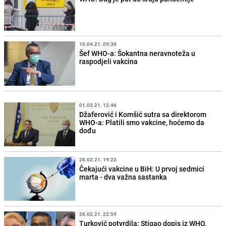
10.04.21. 09:30
Šef WHO-a: Šokantna neravnoteža u
raspodjeli vakcina
01.03.21. 12:46
Džaferović i Komšić sutra sa direktorom
WHO-a: Platili smo vakcine, hoćemo da
dođu
28.02.21. 19:22
Čekajući vakcine u BiH: U prvoj sedmici
marta - dva važna sastanka
26.02.21. 22:59
Turković potvrdila: Stigao dopis iz WHO,