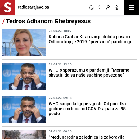
Otvor
/
Tedros Adhanom Ghebreyesus
28.06.23. 10:07
Kolinda Grabar Kitarović je dobila posao u
Odboru koji je 2019. "predvidio" pandemiju
21.05.23. 22:30
WHO o sporazumu o pandemiji: "Moramo
shvatiti da su naše sudbine povezane"
27.04.23. 09:18
WHO saopćila lijepe vijesti: Od početka
godine smrtnost od COVID-a pala za 95
posto
03.03.23. 06:30
"Međunarodna zajednica je zaboravila