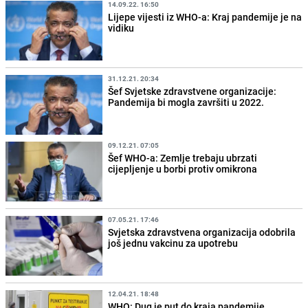
14.09.22. 16:50
Lijepe vijesti iz WHO-a: Kraj pandemije je na
vidiku
31.12.21. 20:34
Šef Svjetske zdravstvene organizacije:
Pandemija bi mogla završiti u 2022.
09.12.21. 07:05
Šef WHO-a: Zemlje trebaju ubrzati
cijepljenje u borbi protiv omikrona
07.05.21. 17:46
Svjetska zdravstvena organizacija odobrila
još jednu vakcinu za upotrebu
12.04.21. 18:48
WHO: Dug je put do kraja pandemije