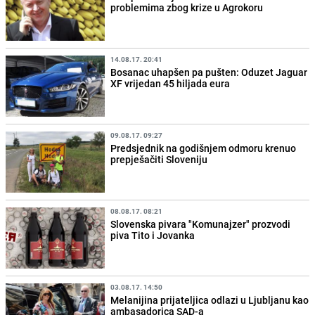
problemima zbog krize u Agrokoru
14.08.17. 20:41
Bosanac uhapšen pa pušten: Oduzet Jaguar
XF vrijedan 45 hiljada eura
09.08.17. 09:27
Predsjednik na godišnjem odmoru krenuo
prepješačiti Sloveniju
08.08.17. 08:21
Slovenska pivara "Komunajzer" prozvodi
piva Tito i Jovanka
03.08.17. 14:50
Melanijina prijateljica odlazi u Ljubljanu kao
ambasadorica SAD-a