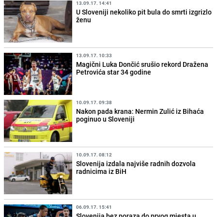
13.09.17. 14:41
U Sloveniji nekoliko pit bula do smrti izgrizlo
ženu
13.09.17. 10:33
Magični Luka Dončić srušio rekord Dražena
Petrovića star 34 godine
10.09.17. 09:38
Nakon pada krana: Nermin Zulić iz Bihaća
poginuo u Sloveniji
10.09.17. 08:12
Slovenija izdala najviše radnih dozvola
radnicima iz BiH
06.09.17. 15:41
Slovenija bez poraza do prvog mjesta u