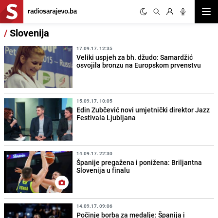
Otvor
/
Slovenija
17.09.17. 12:35
Veliki uspjeh za bh. džudo: Samardžić
osvojila bronzu na Europskom prvenstvu
15.09.17. 10:05
Edin Zubčević novi umjetnički direktor Jazz
Festivala Ljubljana
14.09.17. 22:30
Španije pregažena i ponižena: Briljantna
Slovenija u finalu
14.09.17. 09:06
Počinje borba za medalje: Španija i