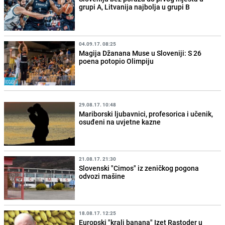
grupi A, Litvanija najbolja u grupi B
04.09.17. 08:25
Magija Džanana Muse u Sloveniji: S 26
poena potopio Olimpiju
29.08.17. 10:48
Mariborski ljubavnici, profesorica i učenik,
osuđeni na uvjetne kazne
21.08.17. 21:30
Slovenski "Cimos" iz zeničkog pogona
odvozi mašine
18.08.17. 12:25
Europski "kralj banana" Izet Rastoder u