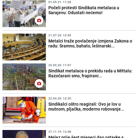
01.05.21. 11:28
Počeli protesti Sindikata metalaca u
Sarajevu: Odustati nećemo!
21.07.20. 12:40
Metalci traže povlačenje izmjena Zakona o
radu: Sramno, bahato, lešinarski...
20.05.20. 11:07
Sindikat metalaca o prekidu rada u Mittalu:
Razočarani smo, frapirani...
22.04.20. 12:35
Sindikalci oštro reagirali: Ovo je lov u
mutnom, pljačka, moderno robovanje...
27.11.19. 12:48
Melez prije šest mjeseci dao ostavke s