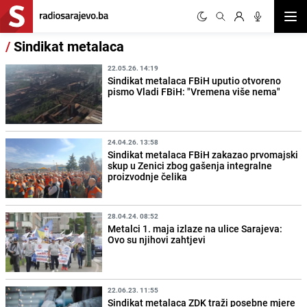
Otvor
/
Sindikat metalaca
22.05.26. 14:19
Sindikat metalaca FBiH uputio otvoreno
pismo Vladi FBiH: "Vremena više nema"
24.04.26. 13:58
Sindikat metalaca FBiH zakazao prvomajski
skup u Zenici zbog gašenja integralne
proizvodnje čelika
28.04.24. 08:52
Metalci 1. maja izlaze na ulice Sarajeva:
Ovo su njihovi zahtjevi
22.06.23. 11:55
Sindikat metalaca ZDK traži posebne mjere