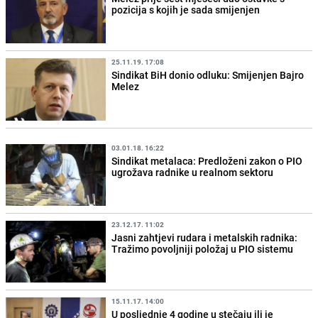
pozicija s kojih je sada smijenjen
25.11.19. 17:08
Sindikat BiH donio odluku: Smijenjen Bajro
Melez
03.01.18. 16:22
Sindikat metalaca: Predloženi zakon o PIO
ugrožava radnike u realnom sektoru
23.12.17. 11:02
Jasni zahtjevi rudara i metalskih radnika:
Tražimo povoljniji položaj u PIO sistemu
15.11.17. 14:00
U posljednje 4 godine u stečaju ili je