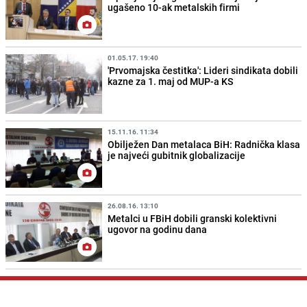
ugašeno 10-ak metalskih firmi
01.05.17. 19:40
'Prvomajska čestitka': Lideri sindikata dobili
kazne za 1. maj od MUP-a KS
15.11.16. 11:34
Obilježen Dan metalaca BiH: Radnička klasa
je najveći gubitnik globalizacije
26.08.16. 13:10
Metalci u FBiH dobili granski kolektivni
ugovor na godinu dana