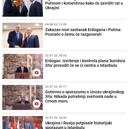
Putinom i komentirao kako će završiti rat u
Ukrajini
04.08.22. 13:35
Zakazan novi sastanak Erdogana i Putina:
Poznato o čemu će razgovarati
22.07.22. 20:23
Erdogan: Izvršenje i kontrola plana 'koridora
žita' provodit će se iz centra u Istanbulu
22.07.22. 20:11
Guterres o sporazumu o izvozu ukrajinskog
žita: Nikada potrebniji svetionik nade u
Crnom moru
22.07.22. 16:39
Ukrajina i Rusija potpisale historijski
sporazum u Istanbulu