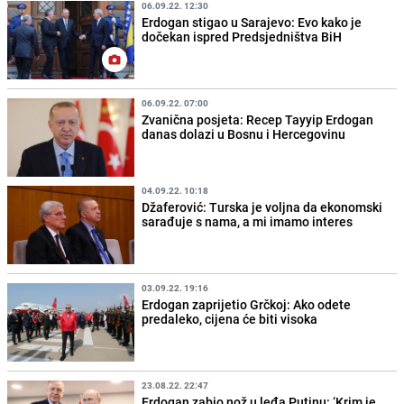
06.09.22. 12:30
Erdogan stigao u Sarajevo: Evo kako je
dočekan ispred Predsjedništva BiH
06.09.22. 07:00
Zvanična posjeta: Recep Tayyip Erdogan
danas dolazi u Bosnu i Hercegovinu
04.09.22. 10:18
Džaferović: Turska je voljna da ekonomski
sarađuje s nama, a mi imamo interes
03.09.22. 19:16
Erdogan zaprijetio Grčkoj: Ako odete
predaleko, cijena će biti visoka
23.08.22. 22:47
Erdogan zabio nož u leđa Putinu: ‘Krim je