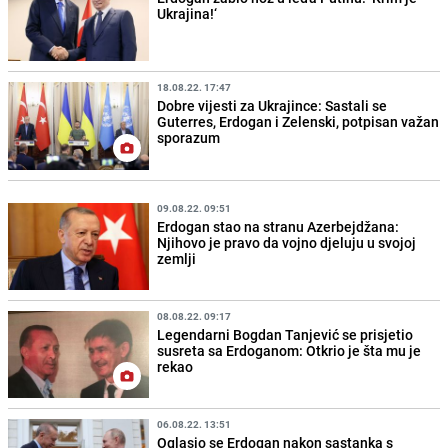
Ukrajina!‘
18.08.22. 17:47
Dobre vijesti za Ukrajince: Sastali se
Guterres, Erdogan i Zelenski, potpisan važan
sporazum
09.08.22. 09:51
Erdogan stao na stranu Azerbejdžana:
Njihovo je pravo da vojno djeluju u svojoj
zemlji
08.08.22. 09:17
Legendarni Bogdan Tanjević se prisjetio
susreta sa Erdoganom: Otkrio je šta mu je
rekao
06.08.22. 13:51
Oglasio se Erdogan nakon sastanka s