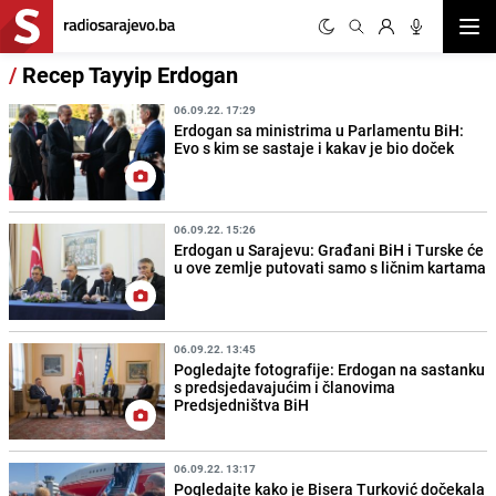
Otvor
/
Recep Tayyip Erdogan
06.09.22. 17:29
Erdogan sa ministrima u Parlamentu BiH:
Evo s kim se sastaje i kakav je bio doček
06.09.22. 15:26
Erdogan u Sarajevu: Građani BiH i Turske će
u ove zemlje putovati samo s ličnim kartama
06.09.22. 13:45
Pogledajte fotografije: Erdogan na sastanku
s predsjedavajućim i članovima
Predsjedništva BiH
06.09.22. 13:17
Pogledajte kako je Bisera Turković dočekala