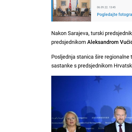
06.09.22. 13:45
Pogledajte fotogra
Nakon Sarajeva, turski predsjednik
predsjednikom
Aleksandrom Vuć
Posljednja stanica šire regionalne
sastanke s predsjednikom Hrvats