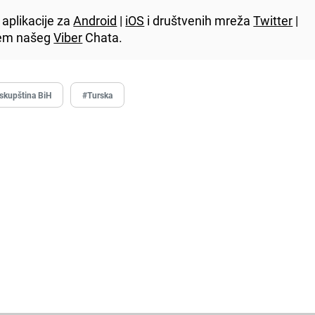
aplikacije za
Android
|
iOS
i društvenih mreža
Twitter
|
utem našeg
Viber
Chata.
skupština BiH
#Turska