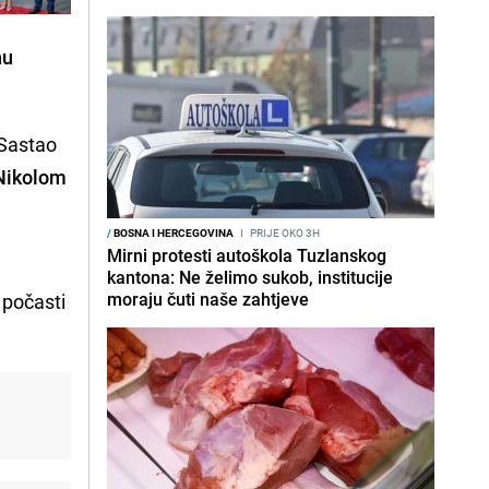
nu
 Sastao
Nikolom
/
BOSNA I HERCEGOVINA
I
PRIJE OKO 3H
Mirni protesti autoškola Tuzlanskog
kantona: Ne želimo sukob, institucije
moraju čuti naše zahtjeve
 počasti