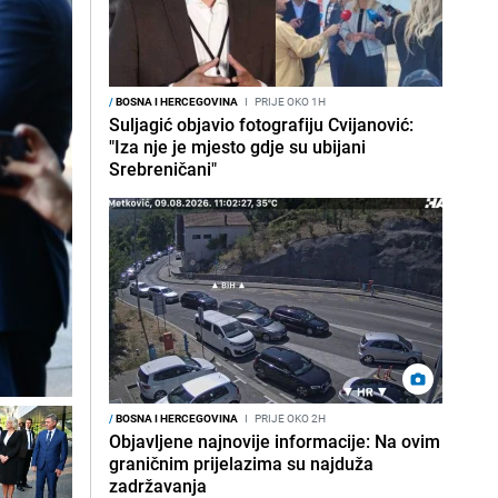
/
BOSNA I HERCEGOVINA
I
PRIJE OKO 1H
Suljagić objavio fotografiju Cvijanović:
"Iza nje je mjesto gdje su ubijani
Srebreničani"
/
BOSNA I HERCEGOVINA
I
PRIJE OKO 2H
Objavljene najnovije informacije: Na ovim
graničnim prijelazima su najduža
zadržavanja