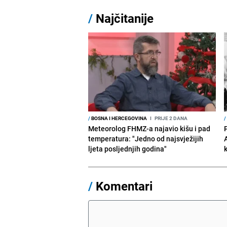
/
Najčitanije
/
BOSNA I HERCEGOVINA
I
PRIJE 2 DANA
/
Meteorolog FHMZ-a najavio kišu i pad
temperatura: "Jedno od najsvježijih
ljeta posljednjih godina"
/
Komentari