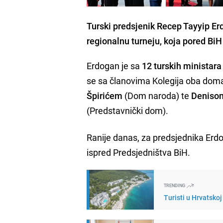
Turski predsjenik Recep Tayyip Er
regionalnu turneju, koja pored BiH
Erdogan je sa
12 turskih ministara
se sa članovima Kolegija oba dom
Špirićem
(Dom naroda) te
Denisom
(Predstavnički dom).
Ranije danas, za predsjednika Erd
ispred Predsjedništva BiH.
TRENDING
Turisti u Hrvatsko