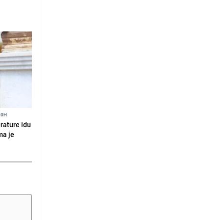
20H
erature idu
ma je