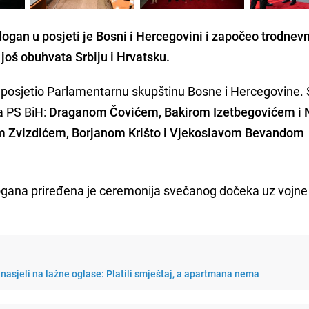
dogan u posjeti je Bosni i Hercegovini i započeo trodnev
 još obuhvata Srbiju i Hrvatsku.
posjetio Parlamentarnu skupštinu Bosne i Hercegovine.
a PS BiH:
Draganom Čovićem, Bakirom Izetbegovićem i 
 Zvizdićem, Borjanom Krišto i Vjekoslavom Bevandom
ogana priređena je ceremonija svečanog dočeka uz vojne
j nasjeli na lažne oglase: Platili smještaj, a apartmana nema