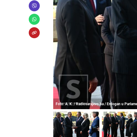
Foto: A. K. / Radiosarajevo.ba / Erdogan u Parlam