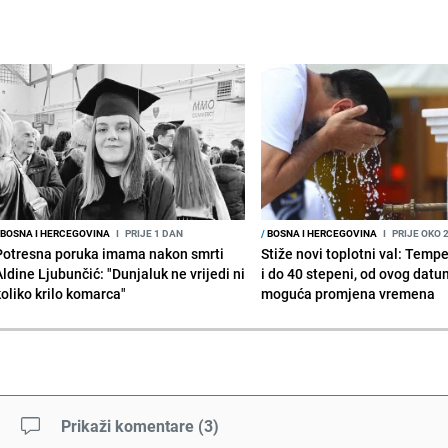
BOSNA I HERCEGOVINA
I
PRIJE 1 DAN
/
BOSNA I HERCEGOVINA
I
PRIJE OKO 
Potresna poruka imama nakon smrti
Stiže novi toplotni val: Temp
Aldine Ljubunčić: "Dunjaluk ne vrijedi ni
i do 40 stepeni, od ovog datu
koliko krilo komarca"
moguća promjena vremena
Prikaži komentare
(
3
)