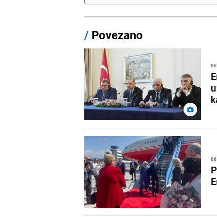
/
Povezano
06
E
u
k
06
P
E