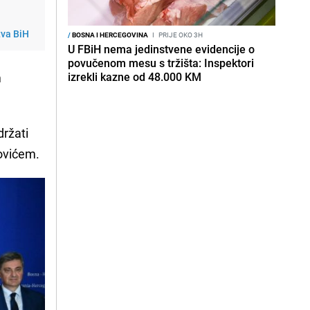
tva BiH
/
BOSNA I HERCEGOVINA
I
PRIJE OKO 3H
U FBiH nema jedinstvene evidencije o
povučenom mesu s tržišta: Inspektori
m
izrekli kazne od 48.000 KM
držati
ovićem.