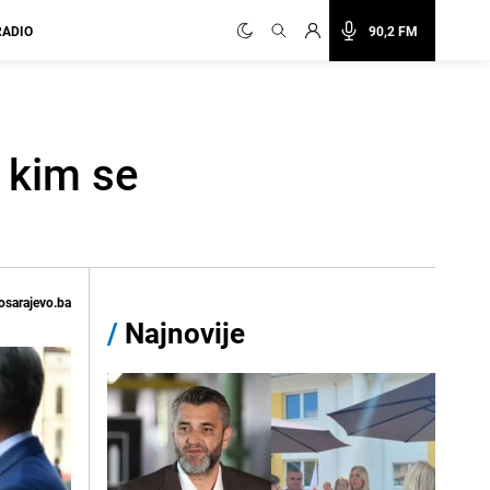
RADIO
90,2 FM
 kim se
osarajevo.ba
/
Najnovije