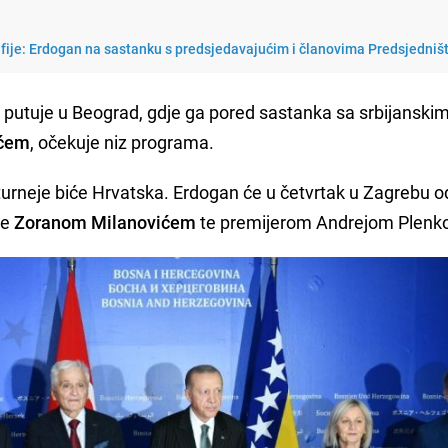
fije: Erdogan na sastanku s predsjedavajućim i članovima Predsjedniš
 putuje u Beograd, gdje ga pored sastanka sa srbijanski
ićem
, očekuje niz programa.
 turneje biće Hrvatska. Erdogan će u četvrtak u Zagrebu o
ke
Zoranom Milanovićem
te premijerom Andrejom Plenk