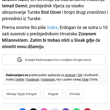
Ismail Demir
, predsjednik Vijeća za visoko
obrazovanje Turske
Erol Ozver
i brojni drugi zvaničnici i
privrednici iz Turske.
Prema onome što piše
Index
, Erdogan će se sutra u 10
sati susresti s predsjednikom Hrvatske
Zoranom
Milanovićem
.
Zatim bi trebao otići u Sisak gdje će
otvoriti novu džamiju
.
Dodajte Radiosarajevo.ba u omiljene Google izvore
Radiosarajevo.ba
pratite putem aplikacije za
Android
|
iOS
i društvenih
mreža
Twitter
|
Facebook
|
Instagram
, kao i putem našeg
Viber
Chata.
#Recep Tayyip Erdogan
#Zagreb
#Turska