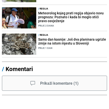
/
REGIJA
Meteorolog kojeg prati regija objavio novu
prognozu: Poznato i kada bi moglo stići
pravo osvježenje
PRIJE 2 DANA
/
REGIJA
Samo dan kasnije: Još dva planinara ugrizle
zmije na istom mjestu u Sloveniji
PRIJE 1 DAN
/
Komentari
Prikaži komentare
(
1
)