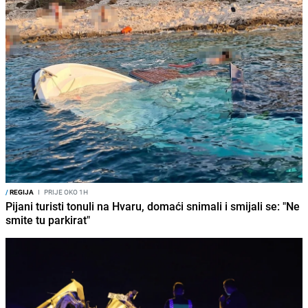
/
REGIJA
I
PRIJE OKO 1H
Pijani turisti tonuli na Hvaru, domaći snimali i smijali se: "Ne
smite tu parkirat"