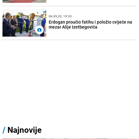
06.09.22. 19:33
Erdogan proučio fatihu i položio cvijeće na
mezar Alije Izetbegovića
/
Najnovije