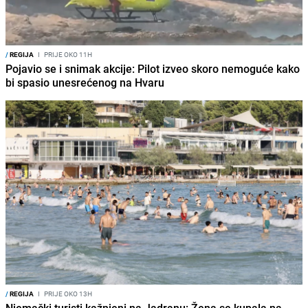
/
REGIJA
I
PRIJE OKO 11H
Pojavio se i snimak akcije: Pilot izveo skoro nemoguće kako
bi spasio unesrećenog na Hvaru
/
REGIJA
I
PRIJE OKO 13H
Njemački turisti kažnjeni na Jadranu: Žena se kupala na