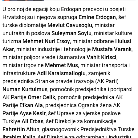
U brojnoj delegaciji koju Erdogan predvodi u posjeti
Hrvatskoj su i njegova supruga
Emine Erdogan
, šef
turske diplomatije
Mevlut Cavusoglu
, ministar
unutrašnjih poslova
Suleyman Soylu
, ministar kulture i
turizma
Mehmet Nuri Ersoy
, ministar odbrane
Hulusi
Akar
, ministar industrije i tehnologije
Mustafa Varank
,
ministar poljoprivrede i šumarstva
Vahit Kirisci
,
ministar trgovine
Mehmet Mus
, ministar transporta i
infrastrukture
Adil Karaismailoglu
, zamjenik
predsjednika Stranke pravde i razvoja (AK Parti)
Numan Kurtulmus
, pomoćnik predsjednika i portparol
AK Partije
Omer Celik
, pomoćnik predsjednika AK
Partije
Efkan Ala
, predsjednica Ogranka žena AK
Partije
Ayse Kesir
, šef Uprave za vjerske poslove
Turkiye
Ali Erbas
, šef Direkcije za komunikacije
Fahrettin Altun
, glasnogovornik Predsjedništva Turske
Ibrahim Kalin
, šef Direkcije za odbrambenu industriju