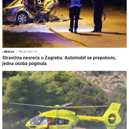
/
REGIJA
I
PRIJE OKO 1H
Stravična nesreća u Zagrebu: Automobil se prepolovio,
jedna osoba poginula