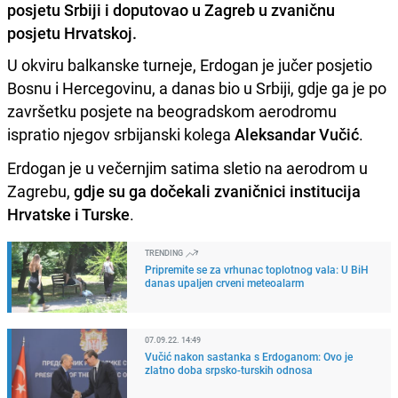
posjetu Srbiji i doputovao u Zagreb u zvaničnu
posjetu Hrvatskoj.
U okviru balkanske turneje, Erdogan je jučer posjetio
Bosnu i Hercegovinu, a danas bio u Srbiji, gdje ga je po
završetku posjete na beogradskom aerodromu
ispratio njegov srbijanski kolega
Aleksandar Vučić
.
Erdogan je u večernjim satima sletio na aerodrom u
Zagrebu,
gdje su ga dočekali zvaničnici institucija
Hrvatske i Turske
.
TRENDING
Pripremite se za vrhunac toplotnog vala: U BiH
danas upaljen crveni meteoalarm
07.09.22. 14:49
Vučić nakon sastanka s Erdoganom: Ovo je
zlatno doba srpsko-turskih odnosa