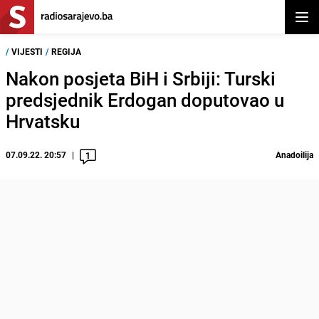
Otvor
/
VIJESTI
/
REGIJA
Nakon posjeta BiH i Srbiji: Turski
predsjednik Erdogan doputovao u
Hrvatsku
07.09.22. 20:57
Anadoilija
1