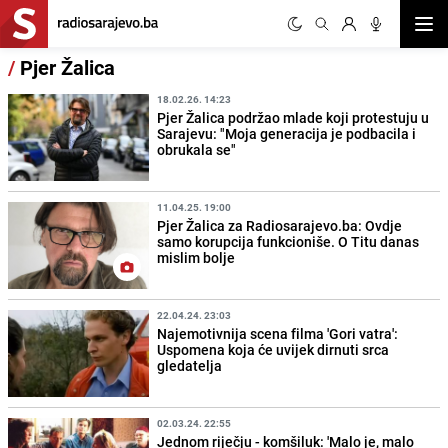
Otvor
/
Pjer Žalica
18.02.26. 14:23
Pjer Žalica podržao mlade koji protestuju u
Sarajevu: "Moja generacija je podbacila i
obrukala se"
11.04.25. 19:00
Pjer Žalica za Radiosarajevo.ba: Ovdje
samo korupcija funkcioniše. O Titu danas
mislim bolje
22.04.24. 23:03
Najemotivnija scena filma 'Gori vatra':
Uspomena koja će uvijek dirnuti srca
gledatelja
02.03.24. 22:55
Jednom riječju - komšiluk: 'Malo je, malo