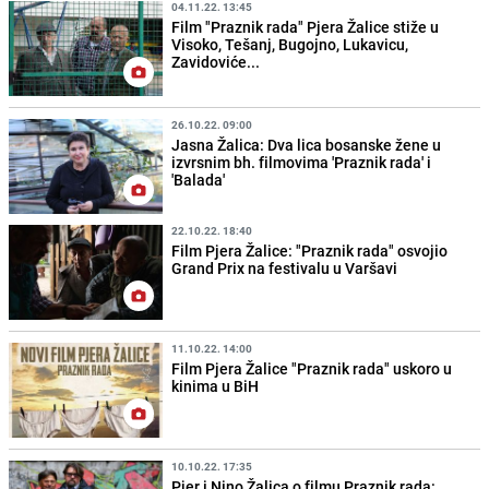
04.11.22. 13:45
Film "Praznik rada" Pjera Žalice stiže u
Visoko, Tešanj, Bugojno, Lukavicu,
Zavidoviće...
26.10.22. 09:00
Jasna Žalica: Dva lica bosanske žene u
izvrsnim bh. filmovima 'Praznik rada' i
'Balada'
22.10.22. 18:40
Film Pjera Žalice: "Praznik rada" osvojio
Grand Prix na festivalu u Varšavi
11.10.22. 14:00
Film Pjera Žalice "Praznik rada" uskoro u
kinima u BiH
10.10.22. 17:35
Pjer i Nino Žalica o filmu Praznik rada: