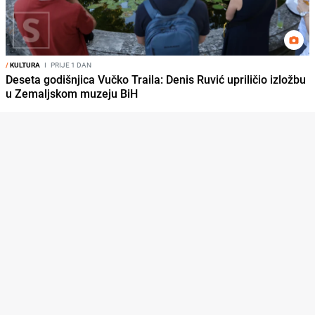
/
KULTURA
I
PRIJE 1 DAN
Deseta godišnjica Vučko Traila: Denis Ruvić upriličio izložbu
u Zemaljskom muzeju BiH