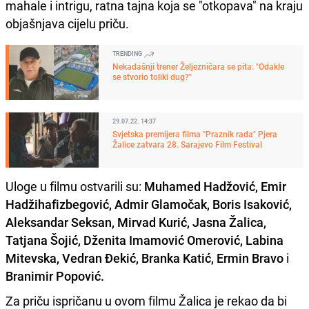
mahale i intrigu, ratna tajna koja se "otkopava" na kraju
objašnjava cijelu priču.
TRENDING
Nekadašnji trener Željezničara se pita: "Odakle
se stvorio toliki dug?"
29.07.22. 14:37
Svjetska premijera filma "Praznik rada" Pjera
Žalice zatvara 28. Sarajevo Film Festival
Uloge u filmu ostvarili su:
Muhamed Hadžović, Emir
Hadžihafizbegović, Admir Glamočak, Boris Isaković,
Aleksandar Seksan, Mirvad Kurić, Jasna Žalica,
Tatjana Šojić, Dženita Imamović Omerović, Labina
Mitevska, Vedran Đekić, Branka Katić, Ermin Bravo
i
Branimir Popović.
Za priču ispričanu u ovom filmu Žalica je rekao da bi