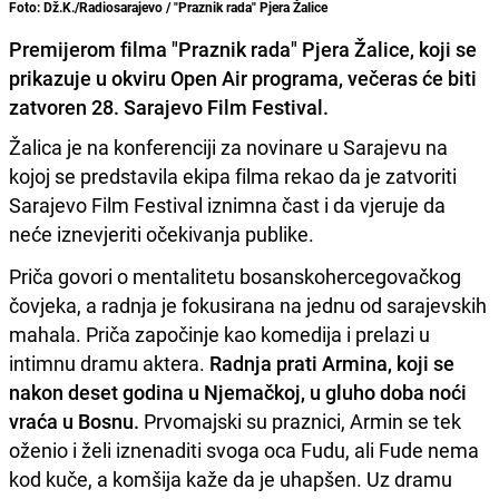
Foto: Dž.K./Radiosarajevo / "Praznik rada" Pjera Žalice
Premijerom filma "Praznik rada" Pjera Žalice, koji se
prikazuje u okviru Open Air programa, večeras će biti
zatvoren 28. Sarajevo Film Festival.
Žalica je na konferenciji za novinare u Sarajevu na
kojoj se predstavila ekipa filma rekao da je zatvoriti
Sarajevo Film Festival iznimna čast i da vjeruje da
neće iznevjeriti očekivanja publike.
Priča govori o mentalitetu bosanskohercegovačkog
čovjeka, a radnja je fokusirana na jednu od sarajevskih
mahala. Priča započinje kao komedija i prelazi u
intimnu dramu aktera.
Radnja prati Armina, koji se
nakon deset godina u Njemačkoj, u gluho doba noći
vraća u Bosnu.
Prvomajski su praznici, Armin se tek
oženio i želi iznenaditi svoga oca Fudu, ali Fude nema
kod kuče, a komšija kaže da je uhapšen. Uz dramu