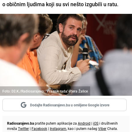
o običnim ljudima koji su svi nešto izgubili u ratu.
Foto: Dž.K./Radiosarajevo: "Praznik rada" Pjera Žalice
Dodajte Radiosarajevo.ba u omiljene Google izvore
Radiosarajevo.ba
pratite putem aplikacije za
Android
|
iOS
i društvenih
mreža
Twitter
|
Facebook
|
Instagram
, kao i putem našeg
Viber
Chata.