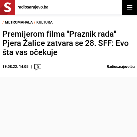
Otvor
/
METROMAHALA
/
KULTURA
Premijerom filma "Praznik rada"
Pjera Žalice zatvara se 28. SFF: Evo
šta vas očekuje
19.08.22. 14:05
Radiosarajevo.ba
0