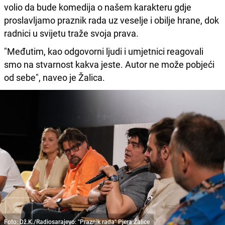
volio da bude komedija o našem karakteru gdje
proslavljamo praznik rada uz veselje i obilje hrane, dok
radnici u svijetu traže svoja prava.
"Međutim, kao odgovorni ljudi i umjetnici reagovali
smo na stvarnost kakva jeste. Autor ne može pobjeći
od sebe", naveo je Žalica.
Foto: Dž.K./Radiosarajevo: "Praznik rada" Pjera Žalice