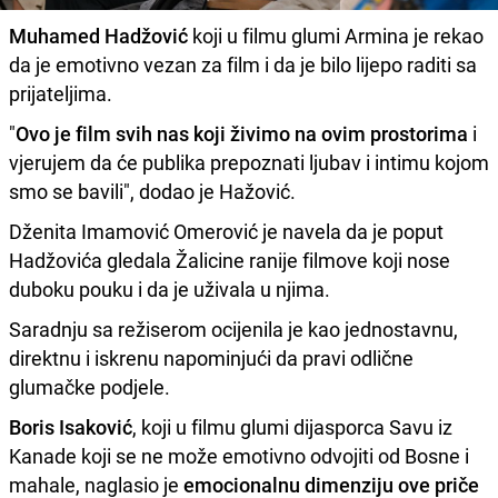
Muhamed Hadžović
koji u filmu glumi Armina je rekao
da je emotivno vezan za film i da je bilo lijepo raditi sa
prijateljima.
"
Ovo je film svih nas koji živimo na ovim prostorima
i
vjerujem da će publika prepoznati ljubav i intimu kojom
smo se bavili", dodao je Hažović.
Dženita Imamović Omerović je navela da je poput
Hadžovića gledala Žalicine ranije filmove koji nose
duboku pouku i da je uživala u njima.
Saradnju sa režiserom ocijenila je kao jednostavnu,
direktnu i iskrenu napominjući da pravi odlične
glumačke podjele.
Boris Isaković
, koji u filmu glumi dijasporca Savu iz
Kanade koji se ne može emotivno odvojiti od Bosne i
mahale, naglasio je
emocionalnu dimenziju ove priče