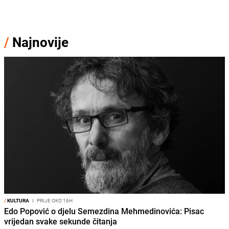
/
Najnovije
/
KULTURA
I
PRIJE OKO 16H
Edo Popović o djelu Semezdina Mehmedinovića: Pisac
vrijedan svake sekunde čitanja