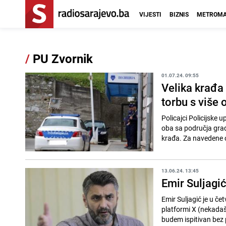
VIJESTI
BIZNIS
METROMA
/
PU Zvornik
01.07.24. 09:55
Velika krađa
torbu s više
Policajci Policijske u
oba sa područja grad
krađa. Za navedene 
13.06.24. 13:45
Emir Suljagi
Emir Suljagić je u če
platformi X (nekadaš
budem ispitivan bez 