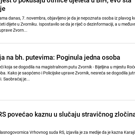
je
ma danas, 7. novembra, objavljeno je da je nepoznata osoba iz plavog k
i dijete u Zvorniku. Ispostavilo se da je riječ o dezinformaciji, a u među
e uprave Zvorn...
ja na bh. putevima: Poginula jedna osoba
ći koja se dogodila na magistralnom putu Zvornik - Bijeljina u mjestu Roće
ba. Kako je saopćeno i Policijske uprave Zvornik, nesreća se dogodila jutr
. Saobraćaj je...
RS povećao kaznu u slučaju stravičnog zločin
lasnogovornica Vrhovnog suda RS, izjavila je za medije da je kazna Karaj