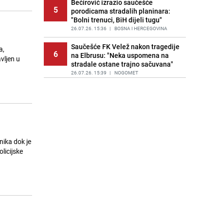
Bećirović izrazio saučešće
5
porodicama stradalih planinara:
"Bolni trenuci, BiH dijeli tugu"
26.07.26. 15:36
|
BOSNA I HERCEGOVINA
Saučešće FK Velež nakon tragedije
a,
6
na Elbrusu: "Neka uspomena na
vljen u
stradale ostane trajno sačuvana"
26.07.26. 15:39
|
NOGOMET
U znak poštovanja prema stradalim
7
planinarima: Otkazani koncerti u
Zenici i Kaknju
26.07.26. 15:47
|
BOSNA I HERCEGOVINA
Oglasili se iz Ambasade Rusije u
nika dok je
8
BiH nakon tragičnog stradanja
olicijske
zeničkih planinara na Elbrusu
26.07.26. 15:53
|
BOSNA I HERCEGOVINA
Preživio horor na letu: Putnik koji je
9
umalo ispao iz aviona traži čovjeka
koji mu je spasio život
26.07.26. 15:55
|
REGIJA