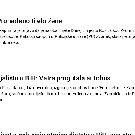
Pronađeno tijelo žene
 zaprimila je prijavu da je na obali rijeke Drine, u mjestu Kozluk kod Zvornik
ke osobe. Kako su saopćili iz Policijske uprave (PU) Zvornik, slučaj je prija
embra oko...
jalištu u BiH: Vatra progutala autobus
Pilica danas, 14. novembra, izgorio je autobus firme "Euro petrol" iz Zvor
ožaru, srećom, povrijeđenih nije bilo, potvrđeno za portal Zvornički.ba iz P
r n...
ijest o pokušaju otmice djeteta u BiH, evo šta