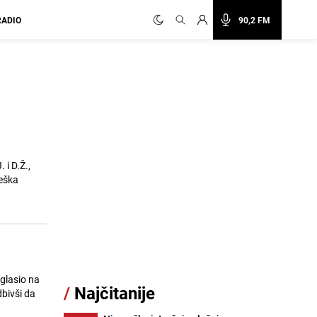
RADIO
90,2 FM
 i D.Ž.,
teška
oglasio na
/
Najčitanije
dbivši da