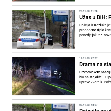
28.11.23. 11:28
Užas u BiH: 
Policija iz Kozluka je
pronađeno tijelo žens
ponedjeljak, 27. nov
14.11.23. 22:27
Drama na sta
U zvorničkom naselju 
bio na stajalištu. U p
uprave Zvornik. Poža
07.11.23. 18:57
Pojavila se v