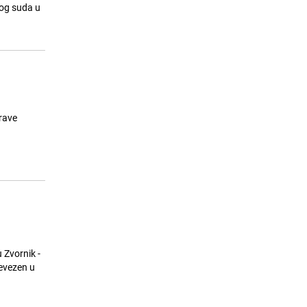
og suda u
Upozorenje za one koji putuju na
15
more u CG: Policija dronovima
snima prekršaje u saobraćaju
26.07.26. 16:36
|
REGIJA
prave
 Zvornik -
revezen u