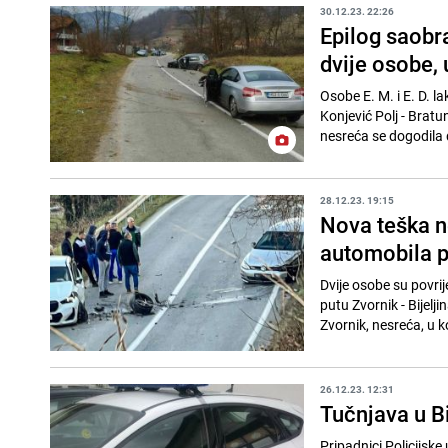
30.12.23. 22:26
Epilog saobr
dvije osobe, 
Osobe E. M. i E. D. l
Konjević Polj - Bratu
nesreća se dogodila 
28.12.23. 19:15
Nova teška n
automobila p
Dvije osobe su povri
putu Zvornik - Bijelji
Zvornik, nesreća, u ko
26.12.23. 12:31
Tučnjava u B
Pripadnici Policijske