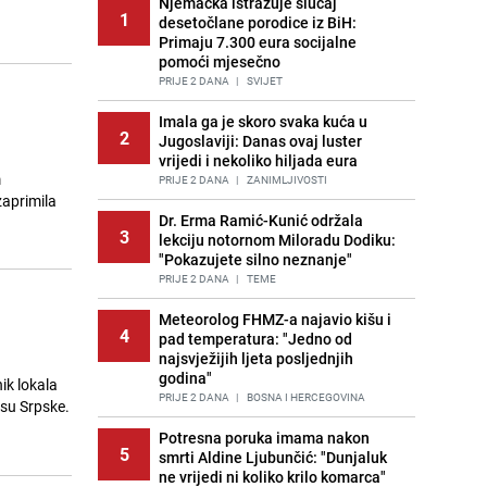
Njemačka istražuje slučaj
1
desetočlane porodice iz BiH:
Primaju 7.300 eura socijalne
pomoći mjesečno
PRIJE 2 DANA
|
SVIJET
Imala ga je skoro svaka kuća u
2
Jugoslaviji: Danas ovaj luster
vrijedi i nekoliko hiljada eura
m
PRIJE 2 DANA
|
ZANIMLJIVOSTI
zaprimila
Dr. Erma Ramić-Kunić održala
3
lekciju notornom Miloradu Dodiku:
"Pokazujete silno neznanje"
PRIJE 2 DANA
|
TEME
Meteorolog FHMZ-a najavio kišu i
4
pad temperatura: "Jedno od
najsvježijih ljeta posljednjih
godina"
ik lokala
PRIJE 2 DANA
|
BOSNA I HERCEGOVINA
asu Srpske.
Potresna poruka imama nakon
5
smrti Aldine Ljubunčić: "Dunjaluk
ne vrijedi ni koliko krilo komarca"