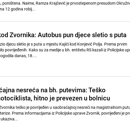
ća, poništena. Naime, Ramza Krajčević je prvostepenom presudom Okružn
 na 12 godina robij...
od Zvornika: Autobus pun djece sletio s puta
zio djecu sletio je s puta u mjestu Kajići kod Konjević Polja. Prema prvim
ilo povrijeđenih. Kako su za medije u bh. entitetu RS kazali iz Policijske u
ogodila danas, 18....
ajna nesreća na bh. putevima: Teško
tociklista, hitno je prevezen u bolnicu
 Zvornika teško je povrijeđen u saobraćajnoj nesreći na magistralnom putu
eterize. Prema informacijama iz Policijske uprave Zvornik, povrijeđeni je p
 ukaziva...