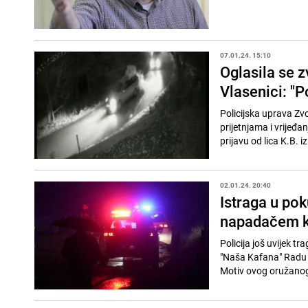
07.01.24. 15:10
Oglasila se z
Vlasenici: "
Policijska uprava Zvo
prijetnjama i vrijeđa
prijavu od lica K.B. iz
02.01.24. 20:40
Istraga u pok
napadačem ko
Policija još uvijek t
"Naša Kafana" Radu S
Motiv ovog oružanog