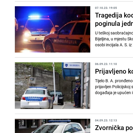
07.10.23. 19:05
Tragedija ko
poginula jed
U teškoj saobraćajno
Bijeljina, u mjestu S
osobi incijala A. S. iz
06.09.23. 11:10
Prijavljeno k
Tijelo B. A. pronđeno
prijavljen Policijskoj
događaja je upućen i
04.09.23. 12:13
Zvornička po