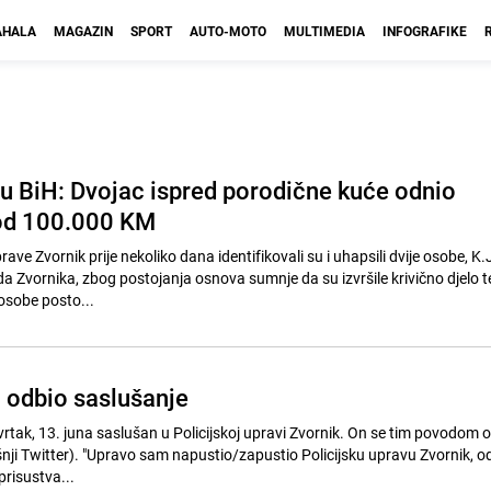
HALA
MAGAZIN
SPORT
AUTO-MOTO
MULTIMEDIA
INFOGRAFIKE
 u BiH: Dvojac ispred porodične kuće odnio
 od 100.000 KM
prave Zvornik prije nekoliko dana identifikovali su i uhapsili dvije osobe, K.J.
a Zvornika, zbog postojanja osnova sumnje da su izvršile krivično djelo 
osobe posto...
ć odbio saslušanje
tvrtak, 13. juna saslušan u Policijskoj upravi Zvornik. On se tim povodom 
nji Twitter). "Upravo sam napustio/zapustio Policijsku upravu Zvornik, o
prisustva...