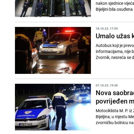
nakon sjednice vije
Bijeljini bila osuđena
18.10.23. 17:59
Umalo užas k
Autobus koji je prevo
informacijama, nije b
Zvornik, nesreća se d
07.10.23. 19:30
Nova saobrać
povrijeđen mo
Motociklista M. P. iz
Bijeljina, u mjestu M
zvorničku bolnicu na