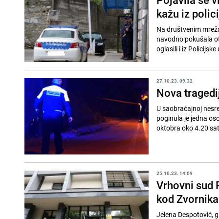
kažu iz polici
Na društvenim mreža
navodno pokušala otet
oglasili i iz Policijsk
27.10.23. 09:32
Nova tragedi
U saobraćajnoj nesre
poginula je jedna oso
oktobra oko 4.20 sati
25.10.23. 14:09
Vrhovni sud 
kod Zvornika
Jelena Despotović, g