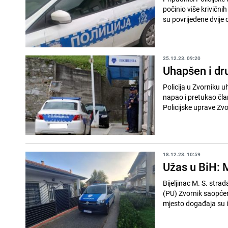
počinio više krivični
su povrijeđene dvije 
25.12.23. 09:20
Uhapšen i dr
Policija u Zvorniku 
napao i pretukao čla
Policijske uprave Zvor
18.12.23. 10:59
Užas u BiH: M
Bijeljinac M. S. stra
(PU) Zvornik saopćeno
mjesto događaja su iz