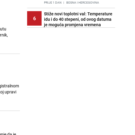
PRIJE 1 DAN
|
BOSNA I HERCEGOVINA
Stiže novi toplotni val: Temperature
6
idu i do 40 stepeni, od ovog datuma
je moguća promjena vremena
putu
PRIJE OKO 21H
|
BOSNA I HERCEGOVINA
rnik,
Cijela regija čeka njegovu
7
progonozu: Poznati meteorolog
najavljuje veću promjenu vremena
PRIJE 1 DAN
|
REGIJA
Stručnjaci upozoravaju: Izrael ulaže
8
milione kako bi utjecao na
odgovore ChatGPT-a o Gazi
PRIJE 2 DANA
|
SVIJET
agistralnom
koj upravi
Kako očistiti staklo od tuš-kabina:
9
Jednostavni savjeti za očuvanje
sjaja
PRIJE 2 DANA
|
ŽIVOT I STIL
Pratite uživo | Nevrijeme zahvatilo
10
Split, kiša ide prema BiH
nje da je
PRIJE OKO 21H
|
REGIJA