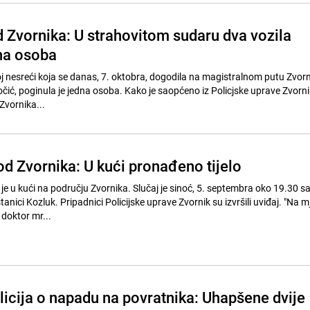
d Zvornika: U strahovitom sudaru dva vozila
na osoba
j nesreći koja se danas, 7. oktobra, dogodila na magistralnom putu Zvorni
kočić, poginula je jedna osoba. Kako je saopćeno iz Policjske uprave Zvornik,
 Zvornika...
od Zvornika: U kući pronađeno tijelo
 je u kući na području Zvornika. Slučaj je sinoć, 5. septembra oko 19.30 sat
 stanici Kozluk. Pripadnici Policijske uprave Zvornik su izvršili uviđaj. "Na 
 doktor mr...
licija o napadu na povratnika: Uhapšene dvije