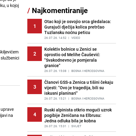
ku, u kojoj
/
Najkomentiranije
Lažne novčanice preplavljuju
11
tržište: Ove eure najčešće
pokušavaju podvaliti
Otac koji je osvojio srca gledalaca:
1
Gurajući dječija kolica pretrčao
PRIJE OKO 23H
|
SVIJET
Tuzlansku noćnu peticu
Recept za brze uštipke: Ne upijaju
26.07.26. 14:52
|
VIDEO
12
ulje i gotovi su za 30 minuta
Kolektiv bolnice u Zenici se
PRIJE 1 DAN
|
RECEPTI
kiljevićem
2
oprostio od Melihe Čaušević:
 službenici
"Svakodnevno je pomjerala
Imate tikvice i piletinu? Napravite
13
granice"
ovaj brzi ručak iz jedne tave
26.07.26. 15:08
|
BOSNA I HERCEGOVINA
PRIJE 1 DAN
|
RECEPTI
Članovi GSS-a Zenica u tišini čekaju
Jedan od najvećih gradova nije na
3
14
vijesti: "Ovo je tragedija, bili su
listi: Ovo su lokacije prvih Lidl
iskusni planinari"
prodavnica u BiH
26.07.26. 15:21
|
BOSNA I HERCEGOVINA
PRIJE 1 DAN
|
BOSNA I HERCEGOVINA
e uprave
Ruski alpinista otkrio mogući uzrok
Užas u bh. susjedstvu, mladići
4
15
ijavi na
pogibije Zeničana na Elbrusu:
bludničili nad maloljetnicom i sve
Jedna odluka bila je kobna
snimali: "Stari te gleda u lajvu"
26.07.26. 15:31
|
SVIJET
PRIJE 2 DANA
|
REGIJA