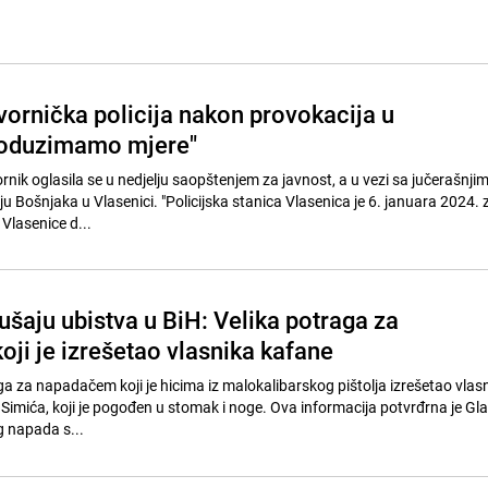
vornička policija nakon provokacija u
Poduzimamo mjere"
rnik oglasila se u nedjelju saopštenjem za javnost, a u vezi sa jučerašnji
nju Bošnjaka u Vlasenici. "Policijska stanica Vlasenica je 6. januara 2024. 
 Vlasenice d...
ušaju ubistva u BiH: Velika potraga za
ji je izrešetao vlasnika kafane
raga za napadačem koji je hicima iz malokalibarskog pištolja izrešetao vlasn
imića, koji je pogođen u stomak i noge. Ova informacija potvrđrna je Gl
 napada s...