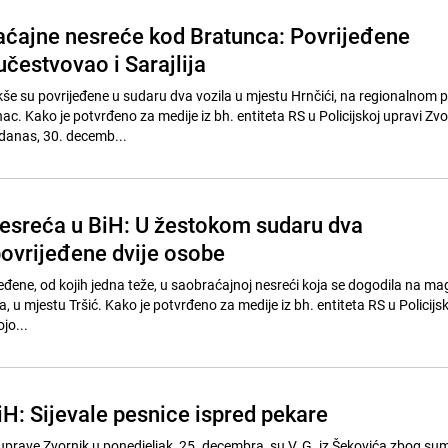
aćajne nesreće kod Bratunca: Povrijeđene
učestvovao i Sarajlija
akše su povrijeđene u sudaru dva vozila u mjestu Hrnčići, na regionalnom 
nac. Kako je potvrđeno za medije iz bh. entiteta RS u Policijskoj upravi Zvo
danas, 30. decemb...
esreća u BiH: U žestokom sudaru dva
ovrijeđene dvije osobe
jeđene, od kojih jedna teže, u saobraćajnoj nesreći koja se dogodila na m
na, u mjestu Tršić. Kako je potvrđeno za medije iz bh. entiteta RS u Policijs
jo...
iH: Sijevale pesnice ispred pekare
 uprave Zvornik u ponedjeljak, 25. decembra, su V. G. iz Šekovića zbog sum