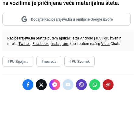
na vozilima je pričinjena veća materijalna šteta
.
Dodajte Radiosarajevo.ba u omiljene Google izvore
Radiosarajevo.ba
pratite putem aplikacije za
Android
|
iOS
i društvenih
mreža
Twitter
|
Facebook
|
Instagram
, kao i putem našeg
Viber
Chata.
#PU Bijeljina
#nesreća
#PU Zvornik