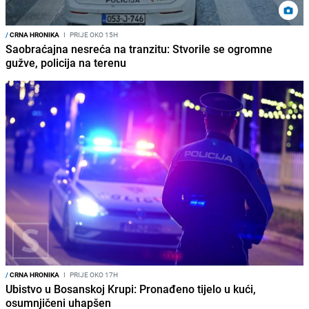
/
CRNA HRONIKA
I
PRIJE OKO 15H
Saobraćajna nesreća na tranzitu: Stvorile se ogromne
gužve, policija na terenu
/
CRNA HRONIKA
I
PRIJE OKO 17H
Ubistvo u Bosanskoj Krupi: Pronađeno tijelo u kući,
osumnjičeni uhapšen