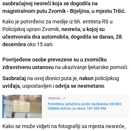
saobraćajnoj nesreći koja se dogodila na
magistralnom putu Zvornik - Bijeljina, u mjestu Tršić.
Kako je potvrđeno za medije iz bh. entiteta RS u
Policijskoj upravi Zvornik,
nesreća, u kojoj su
učestvovala dva automobila, dogodila se danas, 28.
decembra
oko 15 sati.
Povrijeđene osobe prevezene su u zvorničku
zdravstvenu ustanovu
na ukazivanje ljekarske pomoći.
Saobraćaj
na ovoj dionici puta je,
nakon
policijskog
uviđaja
, uspostavljen i
odvija se nesmetano
.
TRENDING
Potvrđena optužnica protiv službenice UIO BiH:
Oštetila državu za skoro 187.000 KM
Kako se može vidjeti na fotografiji sa mjesta nesreće,