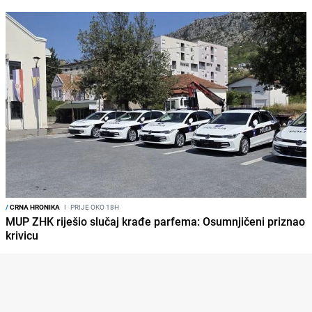
/
CRNA HRONIKA
I
PRIJE OKO 18H
MUP ZHK riješio slučaj krađe parfema: Osumnjičeni priznao
krivicu