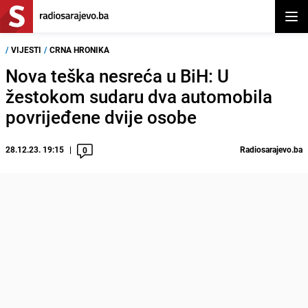
Otvor
/
VIJESTI
/
CRNA HRONIKA
Nova teška nesreća u BiH: U
žestokom sudaru dva automobila
povrijeđene dvije osobe
28.12.23. 19:15
Radiosarajevo.ba
0