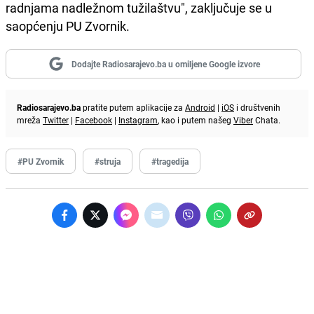
radnjama nadležnom tužilaštvu", zaključuje se u
saopćenju PU Zvornik.
Dodajte Radiosarajevo.ba u omiljene Google izvore
Radiosarajevo.ba
pratite putem aplikacije za
Android
|
iOS
i društvenih
mreža
Twitter
|
Facebook
|
Instagram
, kao i putem našeg
Viber
Chata.
#PU Zvornik
#struja
#tragedija