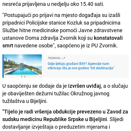
nesreća prijavljena u nedjelju oko 15.40 sati.
"Postupajući po prijavi na mjesto događaja su izašli
pripadnici Policijske stanice Kozluk sa pripadnicima
Službe hitne medicinske pomoći Javne zdravstvene
ustanove Doma zdravlja Zvornik koji su
konstatovali
smrt
navedene osobe", saopćeno je iz PU Zvornik.
TRENDING
Gdje ljetuju građani BiH? Agencije nam
otkrivaju šta je ove godine "hit destinacija"
U saopćenju se dodaje da je
izvršen uviđaj
, a o slučaju
je obaviješten dežurni tužilac Okružnog javnog
tužilaštva u Bijeljini.
"Tijelo je radi vršenja obdukcije prevezeno u Zavod za
sudsku medicinu Republike Srpske u Bijeljini
. Slijedi
dostavljanje izvještaja o preduzetim mjerama i