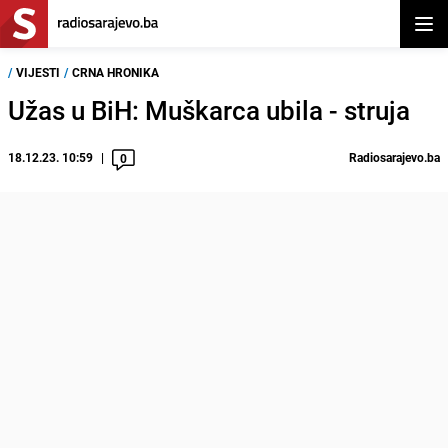
Otvor
/
VIJESTI
/
CRNA HRONIKA
Užas u BiH: Muškarca ubila - struja
18.12.23. 10:59
Radiosarajevo.ba
0