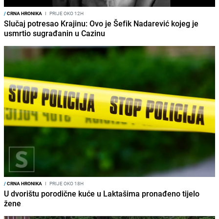
/
CRNA HRONIKA
I
PRIJE OKO 12H
Slučaj potresao Krajinu: Ovo je Šefik Nadarević kojeg je
usmrtio sugrađanin u Cazinu
/
CRNA HRONIKA
I
PRIJE OKO 18H
U dvorištu porodične kuće u Laktašima pronađeno tijelo
žene