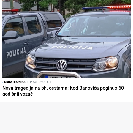
/
CRNA HRONIKA
I
PRIJE OKO 18H
Nova tragedija na bh. cestama: Kod Banovića poginuo 60-
godišnji vozač