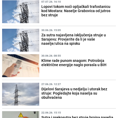
07.07.26. 16:10
Lopovi tokom noći opljačkali trafostanicu
kod Mostara: Naselje Grabovica od jutros
bez struje
30.06.26. 15:05
Za sutra najavljena isključenja struje u
Sarajevu: Provjerite da li je vaše
naselje/ulica na spisku
30.06.26. 08:55
Klime rade punom snagom: Potrošnja
električne energije naglo porasla u BiH
27.06.26. 12:27
Dijelovi Sarajeva u nedjelju i utorak bez
struje: Pogledajte koja naselja su
obuhvaćena
22.06.26. 15:15
Sutra i prekosutra bez struje brojna naselja