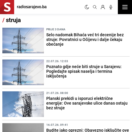
Otvor
/
struja
PRIJE 3 DANA
Selo nadomak Bihaća već tri decenije bez
struje: Povratnici u Očijevu i dalje čekaju
obećanje
22.07.26. 12:03
Poznato gdje neće biti struje u Sarajevu:
Pogledajte spisak naselja i termina
isključenja
21.07.26. 08:00
Planski prekidi u isporuci električne
energije: Ove sarajevske ulice danas ostaju
bez struje
16.07.26. 09:41
Budite jako oprezni: Obavezno isključite ove