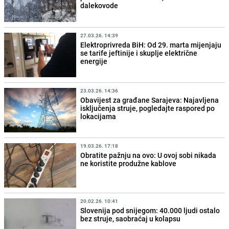
dalekovode
27.03.26. 14:39
Elektroprivreda BiH: Od 29. marta mijenjaju
se tarife jeftinije i skuplje električne
energije
23.03.26. 14:36
Obavijest za građane Sarajeva: Najavljena
isključenja struje, pogledajte raspored po
lokacijama
19.03.26. 17:18
Obratite pažnju na ovo: U ovoj sobi nikada
ne koristite produžne kablove
20.02.26. 10:41
Slovenija pod snijegom: 40.000 ljudi ostalo
bez struje, saobraćaj u kolapsu