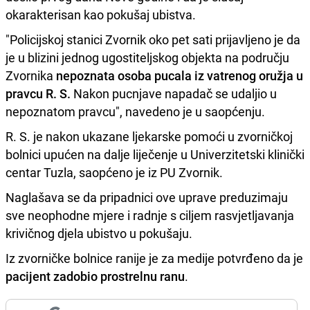
okarakterisan kao pokušaj ubistva.
"Policijskoj stanici Zvornik oko pet sati prijavljeno je da
je u blizini jednog ugostiteljskog objekta na području
Zvornika
nepoznata osoba pucala iz vatrenog oružja u
pravcu R. S.
Nakon pucnjave napadač se udaljio u
nepoznatom pravcu", navedeno je u saopćenju.
R. S. je nakon ukazane ljekarske pomoći u zvorničkoj
bolnici upućen na dalje liječenje u Univerzitetski klinički
centar Tuzla, saopćeno je iz PU Zvornik.
Naglašava se da pripadnici ove uprave preduzimaju
sve neophodne mjere i radnje s ciljem rasvjetljavanja
krivičnog djela ubistvo u pokušaju.
Iz zvorničke bolnice ranije je za medije potvrđeno da je
pacijent zadobio prostrelnu ranu
.