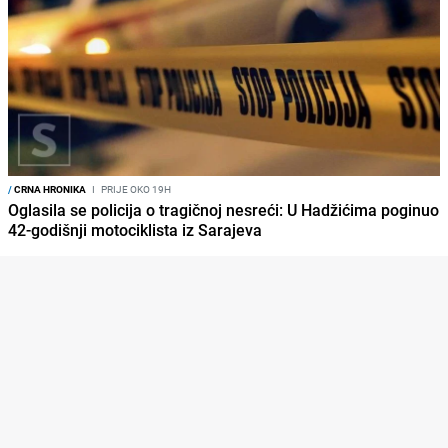
/
CRNA HRONIKA
I
PRIJE OKO 19H
Oglasila se policija o tragičnoj nesreći: U Hadžićima poginuo
42-godišnji motociklista iz Sarajeva