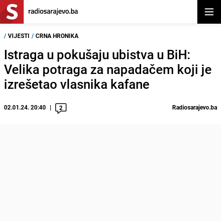
Otvor
/
VIJESTI
/
CRNA HRONIKA
Istraga u pokušaju ubistva u BiH:
Velika potraga za napadačem koji je
izrešetao vlasnika kafane
02.01.24. 20:40
Radiosarajevo.ba
2