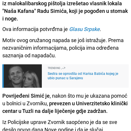
iz malokalibarskog pištolja izrešetao vlasnik lokala
"Naša Kafana" Radu Simića, koji je pogođen u stomak
i noge.
Ova informacija potvrđrna je
Glasu Srpske
.
Motiv ovog oružanog napada se još istražuje. Prema
nezvaničnim informacijama, policija ima određena
saznanja od napadaču.
TRENDING
Sestra se oprostila od Harisa Babića kojeg je
ubio punac u Sarajevu
Povrijeđeni Simić je
, nakon što mu je ukazana pomoć
u bolnici u Zvorniku,
prevezen u Univerzitetsko klinički
centar u Tuzli na dalje liječenje gdje zadržan.
Iz Policijske uprave Zvornik saopćeno je da se sve
desilo prvog dana Nove godine i da je slučaj