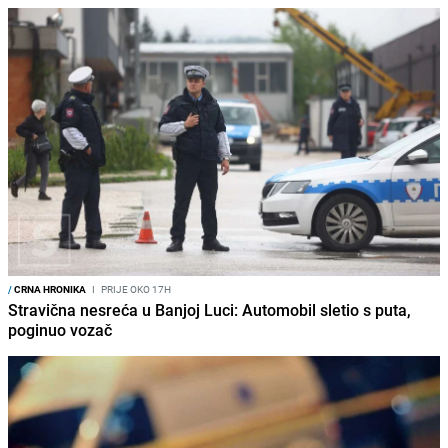
/
CRNA HRONIKA
I
PRIJE OKO 17H
Stravična nesreća u Banjoj Luci: Automobil sletio s puta,
poginuo vozač