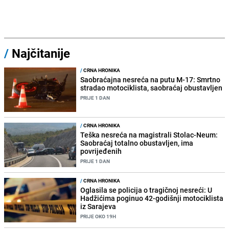
/
Najčitanije
/
CRNA HRONIKA
Saobraćajna nesreća na putu M-17: Smrtno
stradao motociklista, saobraćaj obustavljen
PRIJE 1 DAN
/
CRNA HRONIKA
Teška nesreća na magistrali Stolac-Neum:
Saobraćaj totalno obustavljen, ima
povrijeđenih
PRIJE 1 DAN
/
CRNA HRONIKA
Oglasila se policija o tragičnoj nesreći: U
Hadžićima poginuo 42-godišnji motociklista
iz Sarajeva
PRIJE OKO 19H