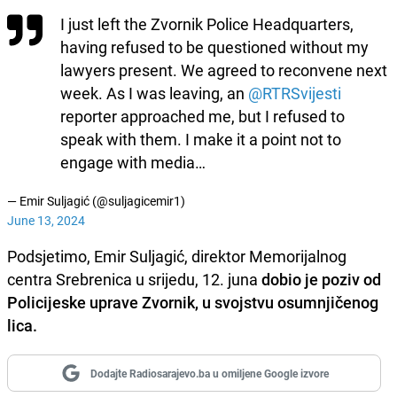
I just left the Zvornik Police Headquarters,
having refused to be questioned without my
lawyers present. We agreed to reconvene next
week. As I was leaving, an
@RTRSvijesti
reporter approached me, but I refused to
speak with them. I make it a point not to
engage with media…
— Emir Suljagić (@suljagicemir1)
June 13, 2024
Podsjetimo, Emir Suljagić, direktor Memorijalnog
centra Srebrenica u srijedu, 12. juna
dobio je poziv od
Policijeske uprave Zvornik, u svojstvu osumnjičenog
lica.
Dodajte Radiosarajevo.ba u omiljene Google izvore