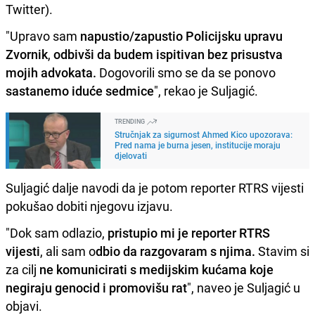
Twitter).
"Upravo sam
napustio/zapustio Policijsku upravu
Zvornik
,
odbivši da budem ispitivan bez prisustva
mojih advokata.
Dogovorili smo se da se ponovo
sastanemo iduće sedmice
", rekao je Suljagić.
TRENDING
Stručnjak za sigurnost Ahmed Kico upozorava:
Pred nama je burna jesen, institucije moraju
djelovati
Suljagić dalje navodi da je potom reporter RTRS vijesti
pokušao dobiti njegovu izjavu.
"Dok sam odlazio,
pristupio mi je reporter RTRS
vijesti
, ali sam o
dbio da razgovaram s njima.
Stavim si
za cilj
ne komunicirati s medijskim kućama koje
negiraju genocid i promovišu rat
", naveo je Suljagić u
objavi.