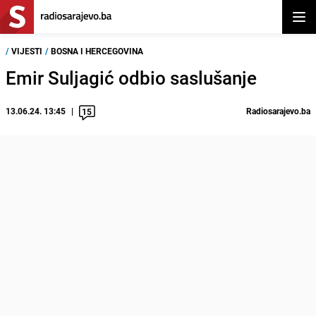
Otvor
/
VIJESTI
/
BOSNA I HERCEGOVINA
Emir Suljagić odbio saslušanje
13.06.24. 13:45
Radiosarajevo.ba
15