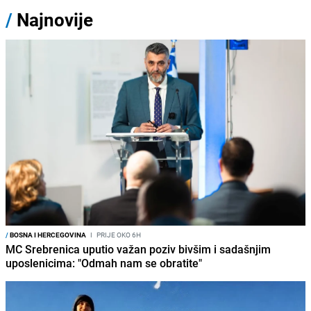
/
Najnovije
/
BOSNA I HERCEGOVINA
I
PRIJE OKO 6H
MC Srebrenica uputio važan poziv bivšim i sadašnjim
uposlenicima: "Odmah nam se obratite"