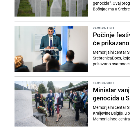
genocida". Ovaj prog
Bošnjacima u Srebreni
08.06.26. 11:15
Počinje fest
će prikazan
Memorijalni centar S
SrebrenicaDocs, koje 
prikazano osamnaest
18.04.26. 08:17
Ministar van
genocida u S
Memorijalni centar S
Kraljevine Belgije, u
Memorijalnog centra 