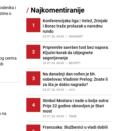
Akcija na Dobrinji: Specijalci MUP-a
slenika i
/
Najkomentiranije
11
KS opkolili zgradu
stine o
PRIJE 1 DAN
|
LOKALNE TEME
Konferencijska liga | Velež, Zrinjski
1
i Borac traže prolazak u narednu
Šta se dešava u sarajevskom
12
rundu
naselju Vraca? Policija zaprimila
dojavu, izašli na teren
23.07.26. 06:30
|
NOGOMET
PRIJE 2 DANA
|
CRNA HRONIKA
Pripremite savršen tost bez napora:
2
Ključni korak da izbjegnete
Pijana sjela za volan: Osiguranje
13
sagorijevanje
nog centra
odbilo isplatu štete na vozilu koje je
slupala Anja Ljubojević
23.07.26. 06:30
|
RECEPTI
ih
PRIJE 1 DAN
|
BOSNA I HERCEGOVINA
Na današnji dan rođen je bh.
3
nobelovac Vladimir Prelog: Znate li
Meteorolozi za danas podigli
14
za šta je dobio nagradu?
upozorenja za 3 regije: Objavljena
prognoza do petka - stiže kiša?
23.07.26. 06:30
|
LICA
PRIJE 2 DANA
|
BOSNA I HERCEGOVINA
Simbol Mostara i nade u bolje sutra:
4
Prije 22 godine obnovljen je Stari
Uklonite kamenac sa slavina u
15
most
kupatilu: Dovoljna je ova smjesa
a na
23.07.26. 06:30
|
TEME
PRIJE 2 DANA
|
ŽIVOT I STIL
Francuska: Službenici u vladi dobili