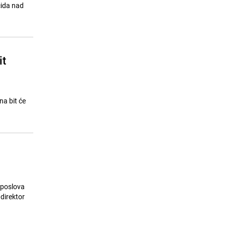
soula živi i dalje
cida nad
23.07.26. 08:09
|
MUZIKA/FILM/LEKTIRA
it
na bit će
 poslova
 direktor