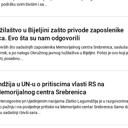
 podršku svim bivšim i sa...
žilaštvo u Bijeljini zašto privode zaposlenike
a. Evo šta su nam odgovorili
 bivših što sadašnjih zaposlenika Memorijalnog centra Srebrenica, sasluša
rnik, a po nalogu Okružnog javnog tužilaštva u Bijeljini. Potez je ovo koji 
i, posebno...
žija u UN-u o pritiscima vlasti RS na
emorijalnog centra Srebrenica
ercegovine pri Ujedinjenim nacijama Zlatko Lagumdžija je u razgovorim
 pažnju i na posljednje pritiske na Memorijalni centar Srebrenica Samo 
u sadašnji i bivši sara...