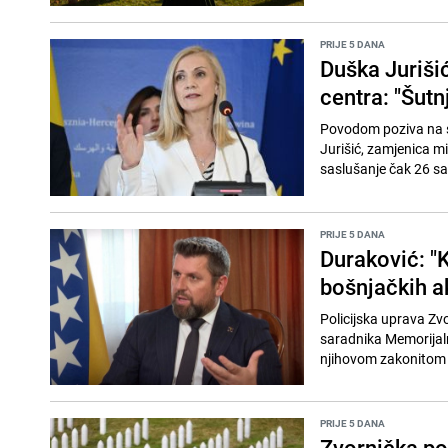
PRIJE 5 DANA
Duška Juriši
centra: "Šutn
Povodom poziva na s
Jurišić, zamjenica min
saslušanje čak 26 sa
PRIJE 5 DANA
Duraković: "K
bošnjačkih ak
Policijska uprava Zvo
saradnika Memorijaln
njihovom zakonitom 
PRIJE 5 DANA
Zvornička po