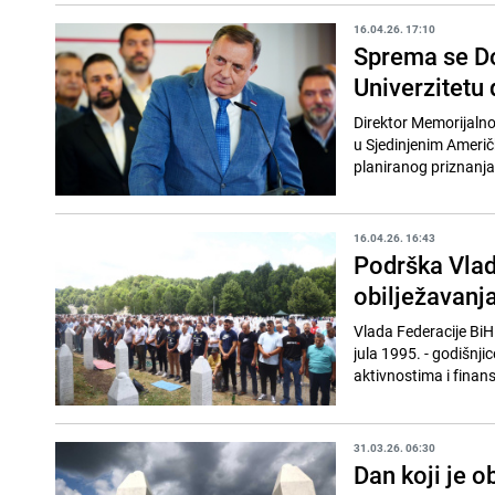
16.04.26. 17:10
Sprema se Do
Univerzitetu
Direktor Memorijalno
u Sjedinjenim Američ
planiranog priznanja
16.04.26. 16:43
Podrška Vlad
obilježavanj
Vlada Federacije BiH 
jula 1995. - godišnj
aktivnostima i finans
31.03.26. 06:30
Dan koji je o