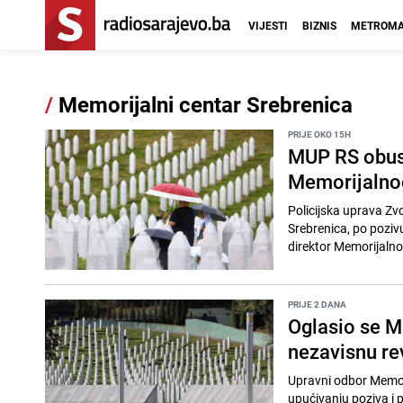
VIJESTI
BIZNIS
METROMA
/
Memorijalni centar Srebrenica
PRIJE OKO 15H
MUP RS obust
Memorijalnog
Policijska uprava Zv
Srebrenica, po pozivu
direktor Memorijalnog
PRIJE 2 DANA
Oglasio se M
nezavisnu rev
Upravni odbor Memori
upućivanju poziva i 