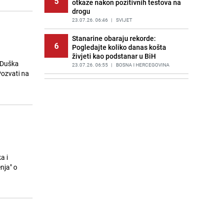
5
otkaze nakon pozitivnih testova na
drogu
23.07.26. 06:46
|
SVIJET
Stanarine obaraju rekorde:
6
Pogledajte koliko danas košta
živjeti kao podstanar u BiH
 Duška
23.07.26. 06:55
|
BOSNA I HERCEGOVINA
"Pozvati na
Huti napali saudijske naftne
7
tankere u Crvenom moru: Slijedi
haos s cijenama na naftnom tržištu
23.07.26. 06:58
|
SVIJET
Poznat termin dženaze Zijadi
8
Uzunović koju je ubio suprug u
Sloveniji
23.07.26. 07:11
|
REGIJA
a i
nja" o
Poznata kuharica otkrila trik: Ovaj
9
sastojak mijenja okus svake supe
23.07.26. 07:15
|
ŽIVOT I STIL
Draganu Stojkoviću Piksiju
10
preminula majka