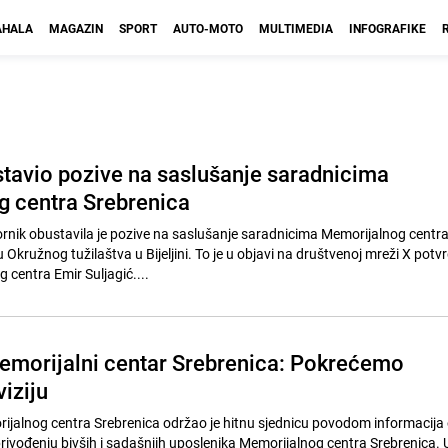
HALA
MAGAZIN
SPORT
AUTO-MOTO
MULTIMEDIA
INFOGRAFIKE
avio pozive na saslušanje saradnicima
 centra Srebrenica
ornik obustavila je pozive na saslušanje saradnicima Memorijalnog centr
 Okružnog tužilaštva u Bijeljini. To je u objavi na društvenoj mreži X potvr
 centra Emir Suljagić....
emorijalni centar Srebrenica: Pokrećemo
iziju
jalnog centra Srebrenica održao je hitnu sjednicu povodom informacija
privođenju bivših i sadašnjih uposlenika Memorijalnog centra Srebrenica. 