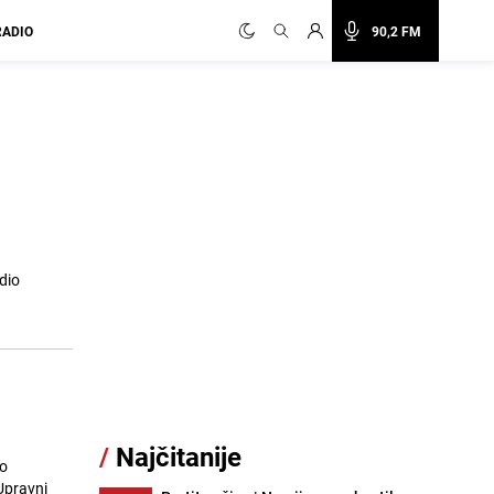
RADIO
90,2 FM
a
dio
/
Najčitanije
 o
Upravni