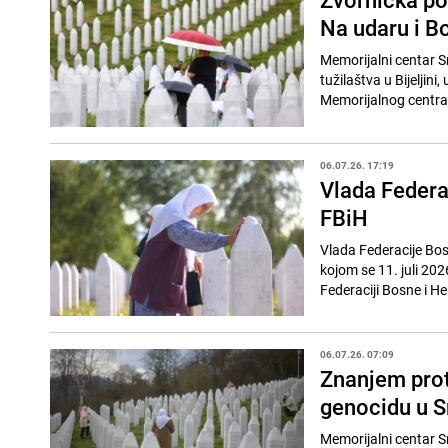
Na udaru i Bo
Memorijalni centar S
tužilaštva u Bijeljin
Memorijalnog centra
06.07.26. 17:19
Vlada Federac
FBiH
Vlada Federacije Bosn
kojom se 11. juli 20
Federaciji Bosne i He
06.07.26. 07:09
Znanjem proti
genocidu u S
Memorijalni centar S