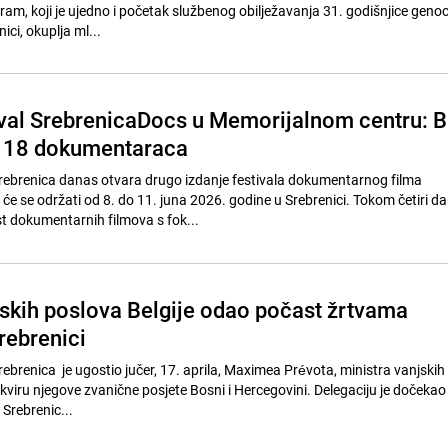
ram, koji je ujedno i početak službenog obilježavanja 31. godišnjice geno
ci, okuplja ml...
ival SrebrenicaDocs u Memorijalnom centru: B
o 18 dokumentaraca
rebrenica danas otvara drugo izdanje festivala dokumentarnog filma
će se održati od 8. do 11. juna 2026. godine u Srebrenici. Tokom četiri da
 dokumentarnih filmova s fok...
jskih poslova Belgije odao počast žrtvama
rebrenici
rebrenica je ugostio jučer, 17. aprila, Maximea Prévota, ministra vanjskih
 okviru njegove zvanične posjete Bosni i Hercegovini. Delegaciju je dočekao
Srebrenic...