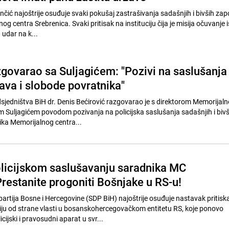
čić najoštrije osuđuje svaki pokušaj zastrašivanja sadašnjih i bivših zapo
g centra Srebrenica. Svaki pritisak na instituciju čija je misija očuvanje i
 udar na k...
zgovarao sa Suljagićem: "Pozivi na saslušanja
ava i slobode povratnika"
sjedništva BiH dr. Denis Bećirović razgovarao je s direktorom Memorijal
m Suljagićem povodom pozivanja na policijska saslušanja sadašnjih i bivš
ika Memorijalnog centra...
licijskom saslušavanju saradnika MC
restanite progoniti Bošnjake u RS-u!
artija Bosne i Hercegovine (SDP BiH) najoštrije osuđuje nastavak pritisk
iju od strane vlasti u bosanskohercegovačkom entitetu RS, koje ponovo
cijski i pravosudni aparat u svr...