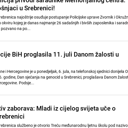
šnjaci u Srebrenici!
rebrenica najoštrije osuđuje postupanje Policijske uprave Zvornik i Okru
i, u okviru kojeg je danas najmanje 26 sadašnjih i bivših zaposlenika i sarad
 pozvano na po...
ije BiH proglasila 11. juli Danom žalosti u
e i Hercegovine je u ponedjeljak, 6. jula, na telefonskoj sjednici donijela 
26. godine, Dan sjećanja na genocid u Srebrenici, proglašava Danom žalost
rcegovine. Podsje...
v zaborava: Mladi iz cijelog svijeta uče o
rebrenici
rebrenica službeno je otvorio Treću međunarodnu ljetnu školu pod nazivo