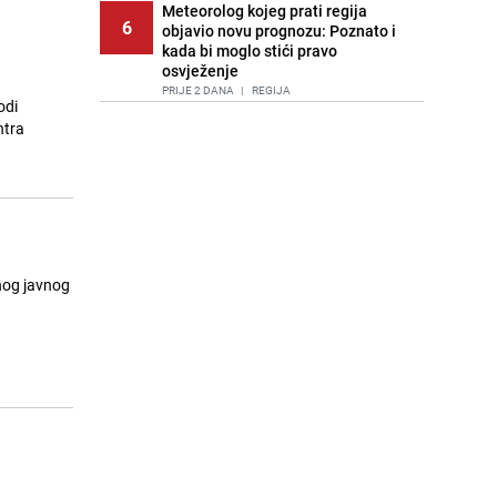
Meteorolog kojeg prati regija
6
objavio novu prognozu: Poznato i
kada bi moglo stići pravo
osvježenje
PRIJE 2 DANA
|
REGIJA
odi
ntra
Tuga nakon nesreće kod Neuma:
7
Supruga poginulog motocikliste
oglasila se emotivnom objavom
PRIJE 1 DAN
|
BOSNA I HERCEGOVINA
Lice Sarajeva koje ne smijemo
8
ignorisati: Ispod mosta pronađen
improvizovani dom
žnog javnog
PRIJE 2 DANA
|
LOKALNE TEME
h
Ubistvo u Sarajevu, uhapšen 47-
9
godišnjak
PRIJE 2 DANA
|
CRNA HRONIKA
Agić kritizira političare u Bugojnu:
10
Zbog straha od HDZ-a niko Vučiću
nije rekao istinu o Čipuljiću
PRIJE OKO 17H
|
TEME