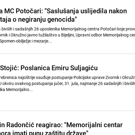
a MC Potočari: "Saslušanja uslijedila nakon
taja o negiranju genocida"
ivših i sadašnjih 26 uposlenika Memorijalnog centra Potočari koje prov
rnik i Okružno javno tužilaštvo u Bijeljini, Upravni odbor Memorijalnog ce
Spomen-obilježje i mezarje...
Stojić: Poslanica Emiru Suljagiću
rebrenica najoštrije osuđuje postupanje Policijske uprave Zvornik i Okru
. U okviru ovakvog postupanja jučer, 31. jula, najmanje 26 sadašnjih i bivši
ika Memorijalno...
in Radončić reagirao: "Memorijalni centar
ora imati punu zaštitu države"