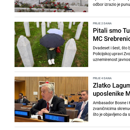
odbor izrazio je punu
PRIJE 2 DANA
Pitali smo Tu
MC Srebrenic
Dvadeset i šest, što
Policijskoj upravi Zvo
uznemirenost javnost
PRIJE 4 DANA
Zlatko Lagumd
uposlenike M
Ambasador Bosne i H
zvaničnicima skrenuo
što je objavljeno da s