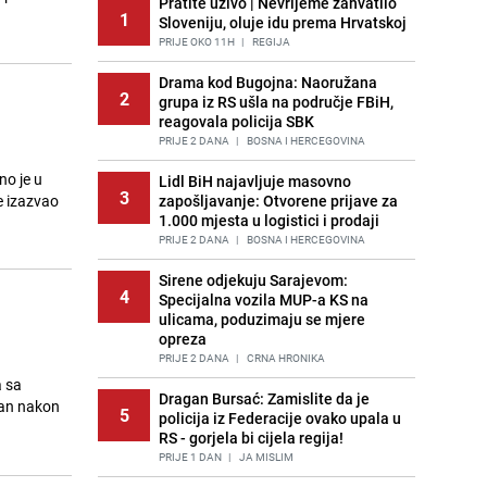
Pratite uživo | Nevrijeme zahvatilo
1
Sloveniju, oluje idu prema Hrvatskoj
PRIJE OKO 11H
|
REGIJA
Drama kod Bugojna: Naoružana
2
grupa iz RS ušla na područje FBiH,
reagovala policija SBK
PRIJE 2 DANA
|
BOSNA I HERCEGOVINA
no je u
Lidl BiH najavljuje masovno
3
je izazvao
zapošljavanje: Otvorene prijave za
1.000 mjesta u logistici i prodaji
PRIJE 2 DANA
|
BOSNA I HERCEGOVINA
Sirene odjekuju Sarajevom:
4
Specijalna vozila MUP-a KS na
ulicama, poduzimaju se mjere
opreza
PRIJE 2 DANA
|
CRNA HRONIKA
a sa
Dragan Bursać: Zamislite da je
dan nakon
5
policija iz Federacije ovako upala u
RS - gorjela bi cijela regija!
PRIJE 1 DAN
|
JA MISLIM