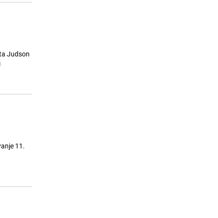
eta Judson
i
vanje 11.