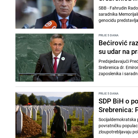
SBB - Fahrudin Radon
saradnika Memorijalno
genocidu predstavlja
PRIJE 5 DANA
Bećirović ra
su udar na pr
Predsjedavajući Pred
Srebrenica dr. Emiro
zaposlenika i saradn
PRIJE 5 DANA
SDP BiH o po
Srebrenica: P
Socijaldemokratska p
povratničku populac
zloupotrebljavaju poli