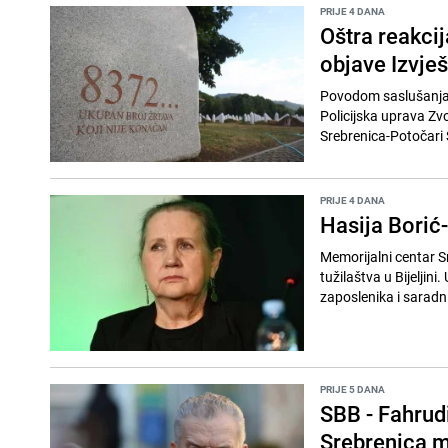
PRIJE 4 DANA
Oštra reakcij
objave Izvješ
Povodom saslušanja b
Policijska uprava Zvo
Srebrenica-Potočari 
PRIJE 4 DANA
Hasija Borić-
Memorijalni centar S
tužilaštva u Bijeljini
zaposlenika i saradn
PRIJE 5 DANA
SBB - Fahrud
Srebrenica m