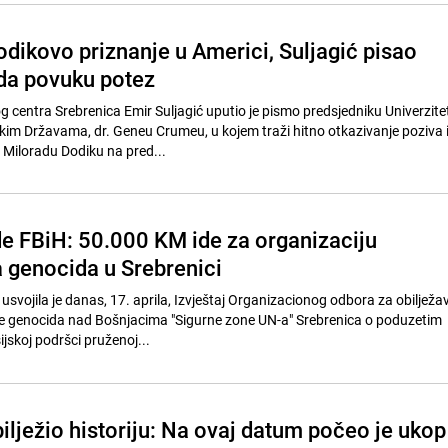
dikovo priznanje u Americi, Suljagić pisao
 da povuku potez
g centra Srebrenica Emir Suljagić uputio je pismo predsjedniku Univerzit
kim Državama, dr. Geneu Crumeu, u kojem traži hitno otkazivanje poziva 
 Miloradu Dodiku na pred...
e FBiH: 50.000 KM ide za organizaciju
a genocida u Srebrenici
usvojila je danas, 17. aprila, Izvještaj Organizacionog odbora za obilježa
ice genocida nad Bošnjacima "Sigurne zone UN-a" Srebrenica o poduzetim
ijskoj podršci pruženoj...
bilježio historiju: Na ovaj datum počeo je ukop