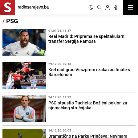
Otvor
/
PSG
01.01.21. 18:17
Real Madrid: Priprema se spektakularni
transfer Sergija Ramosa
29.12.20. 07:15
Kiel nadigrao Veszprem i zakazao finale s
Barcelonom
24.12.20. 11:22
PSG otpustio Tuchela: Božićni poklon za
njemačkog stručnjaka
14.12.20. 00:05
Dramatično na Parku Prinčeva: Neymara