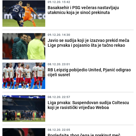
09.12.20. 15:42
Basaksehir i PSG večeras nastavljaju
utakmicu koja je sinoć prekinuta
09.12.20. 14:30
Javio se sudija koji je izazvao prekid meča
Lige prvaka i pojasnio šta je tačno rekao
08.12.20. 23:01
RB Leipzig pobijedio United, Pjanić odigrao
cijeli susret
08.12.20. 22:57
Liga prvaka: Suspendovan sudija Coltescu
koji je rasistički vrijeđao Weboa
08.12.20. 22:05
Pogledajte zbog čega je prekinut meč