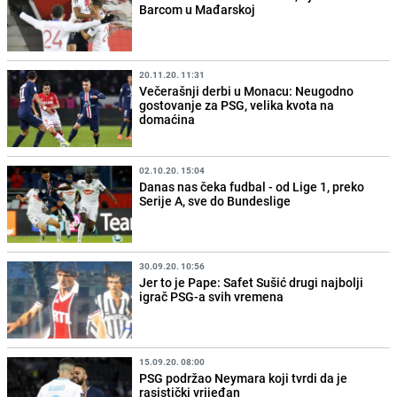
Barcom u Mađarskoj
20.11.20. 11:31
Večerašnji derbi u Monacu: Neugodno
gostovanje za PSG, velika kvota na
domaćina
02.10.20. 15:04
Danas nas čeka fudbal - od Lige 1, preko
Serije A, sve do Bundeslige
30.09.20. 10:56
Jer to je Pape: Safet Sušić drugi najbolji
igrač PSG-a svih vremena
15.09.20. 08:00
PSG podržao Neymara koji tvrdi da je
rasistički vrijeđan