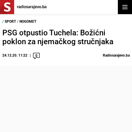
Otvor
/
SPORT
/
NOGOMET
PSG otpustio Tuchela: Božićni
poklon za njemačkog stručnjaka
24.12.20. 11:22
Radiosarajevo.ba
0