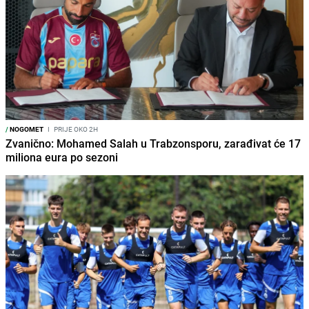
/
NOGOMET
I
PRIJE OKO 2H
Zvanično: Mohamed Salah u Trabzonsporu, zarađivat će 17
miliona eura po sezoni