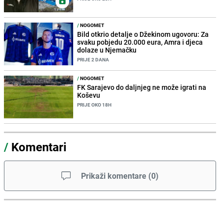
/
NOGOMET
Bild otkrio detalje o Džekinom ugovoru: Za
svaku pobjedu 20.000 eura, Amra i djeca
dolaze u Njemačku
PRIJE 2 DANA
/
NOGOMET
FK Sarajevo do daljnjeg ne može igrati na
Koševu
PRIJE OKO 18H
/
Komentari
Prikaži komentare
(
0
)