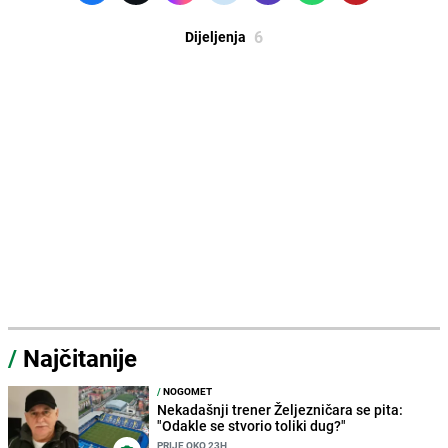
6
Dijeljenja
/
Najčitanije
/
NOGOMET
Nekadašnji trener Željezničara se pita:
"Odakle se stvorio toliki dug?"
PRIJE OKO 23H