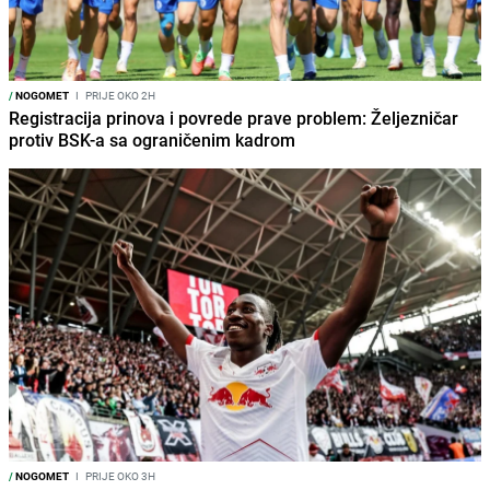
/
NOGOMET
I
PRIJE OKO 2H
Registracija prinova i povrede prave problem: Željezničar
protiv BSK-a sa ograničenim kadrom
/
NOGOMET
I
PRIJE OKO 3H