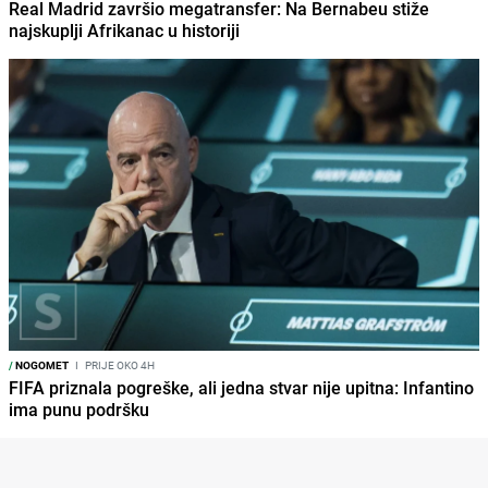
Real Madrid završio megatransfer: Na Bernabeu stiže
najskuplji Afrikanac u historiji
/
NOGOMET
I
PRIJE OKO 4H
FIFA priznala pogreške, ali jedna stvar nije upitna: Infantino
ima punu podršku