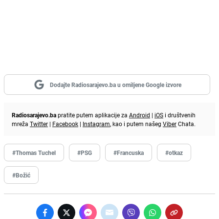
Dodajte Radiosarajevo.ba u omiljene Google izvore
Radiosarajevo.ba
pratite putem aplikacije za
Android
|
iOS
i društvenih
mreža
Twitter
|
Facebook
|
Instagram
, kao i putem našeg
Viber
Chata.
#Thomas Tuchel
#PSG
#Francuska
#otkaz
#Božić