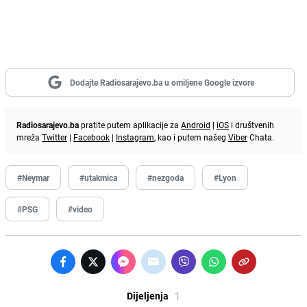
Dodajte Radiosarajevo.ba u omiljene Google izvore
Radiosarajevo.ba
pratite putem aplikacije za
Android
|
iOS
i društvenih
mreža
Twitter
|
Facebook
|
Instagram
, kao i putem našeg
Viber
Chata.
#Neymar
#utakmica
#nezgoda
#Lyon
#PSG
#video
1
Dijeljenja