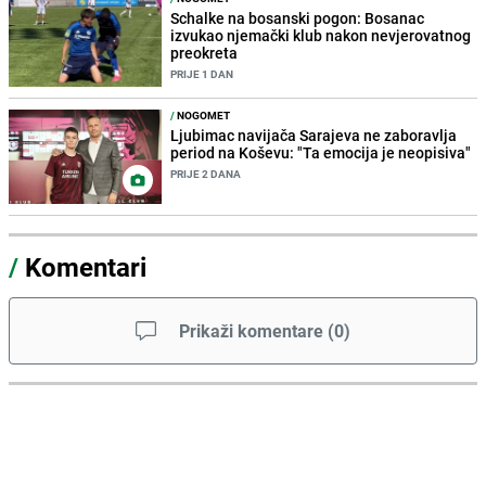
Schalke na bosanski pogon: Bosanac
izvukao njemački klub nakon nevjerovatnog
preokreta
PRIJE 1 DAN
/
NOGOMET
Ljubimac navijača Sarajeva ne zaboravlja
period na Koševu: "Ta emocija je neopisiva"
PRIJE 2 DANA
/
Komentari
Prikaži komentare
(
0
)