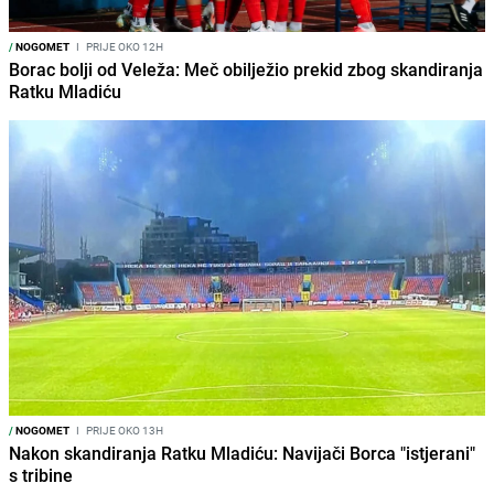
/
NOGOMET
I
PRIJE OKO 12H
Borac bolji od Veleža: Meč obilježio prekid zbog skandiranja
Ratku Mladiću
/
NOGOMET
I
PRIJE OKO 13H
Nakon skandiranja Ratku Mladiću: Navijači Borca "istjerani"
s tribine