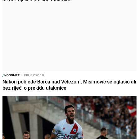
/
NOGOMET
I
PRIJE OKO 1H
Nakon pobjede Borca nad Veležom, Misimović se oglasio ali
bez riječi o prekidu utakmice