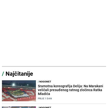
/
Najčitanije
/
NOGOMET
Sramotna koreografija Delija: Na Marakani
veličali presuđenog ratnog zločinca Ratka
Mladića
PRIJE 1 DAN
/
NOGOMET