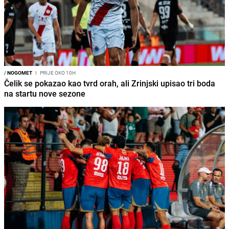
/
NOGOMET
I
PRIJE OKO 10H
Čelik se pokazao kao tvrd orah, ali Zrinjski upisao tri boda
na startu nove sezone