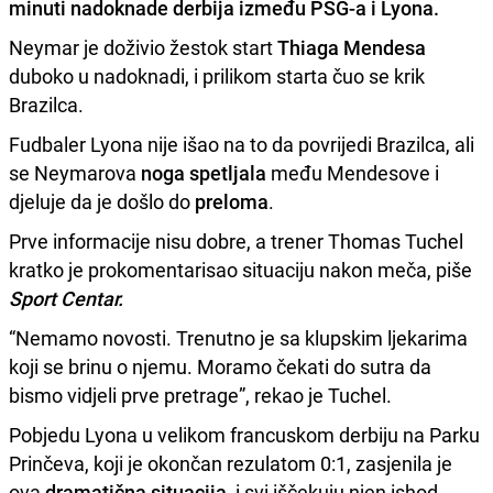
minuti nadoknade
derbija
između
PSG-a i Lyona.
Neymar je doživio žestok start
Thiaga Mendesa
duboko u nadoknadi, i prilikom starta čuo se krik
Brazilca.
Fudbaler Lyona nije išao na to da povrijedi Brazilca, ali
se Neymarova
noga spetljala
među Mendesove i
djeluje da je došlo do
preloma
.
Prve informacije nisu dobre, a trener Thomas Tuchel
kratko je prokomentarisao situaciju nakon meča, piše
Sport Centar.
“Nemamo novosti. Trenutno je sa klupskim ljekarima
koji se brinu o njemu. Moramo čekati do sutra da
bismo vidjeli prve pretrage”, rekao je Tuchel.
Pobjedu Lyona u velikom francuskom derbiju na Parku
Prinčeva, koji je okončan rezulatom 0:1, zasjenila je
ova
dramatična situacija
, i svi iščekuju njen ishod.