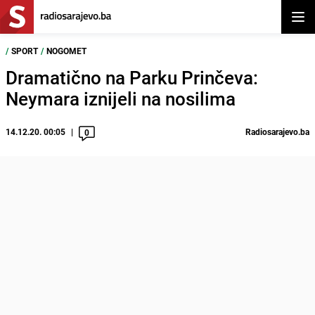
Otvor
/
SPORT
/
NOGOMET
Dramatično na Parku Prinčeva:
Neymara iznijeli na nosilima
14.12.20. 00:05
Radiosarajevo.ba
0