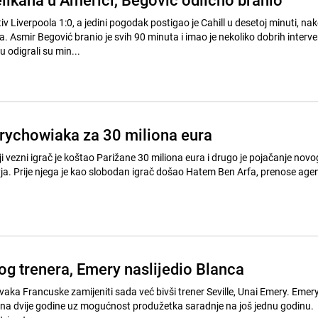
tiv Liverpoola 1:0, a jedini pogodak postigao je Cahill u desetoj minuti, na
. Asmir Begović branio je svih 90 minuta i imao je nekoliko dobrih interve
 odigrali su min...
ychowiaka za 30 miliona eura
 vezni igrač je koštao Parižane 30 miliona eura i drugo je pojačanje novo
ja. Prije njega je kao slobodan igrač došao Hatem Ben Arfa, prenose agen
g trenera, Emery naslijedio Blanca
vaka Francuske zamijeniti sada već bivši trener Seville, Unai Emery. Emery
na dvije godine uz mogućnost produžetka saradnje na još jednu godinu.