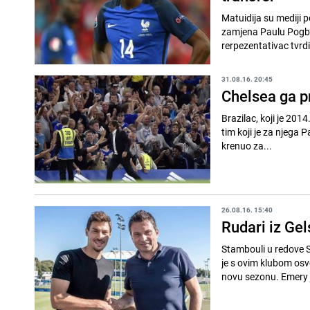
Matuidija su mediji 
zamjena Paulu Pogbi 
rerpezentativac tvrdi 
31.08.16. 20:45
Chelsea ga p
Brazilac, koji je 201
tim koji je za njega 
krenuo za...
26.08.16. 15:40
Rudari iz Ge
Stambouli u redove S
je s ovim klubom osv
novu sezonu. Emery je