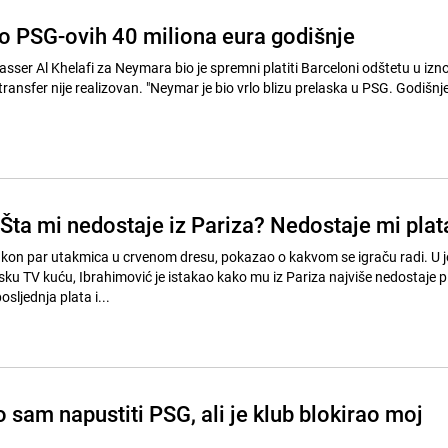
 PSG-ovih 40 miliona eura godišnje
asser Al Khelafi za Neymara bio je spremni platiti Barceloni odštetu u izn
 transfer nije realizovan. "Neymar je bio vrlo blizu prelaska u PSG. Godišnje
 Šta mi nedostaje iz Pariza? Nedostaje mi plat
nakon par utakmica u crvenom dresu, pokazao o kakvom se igraču radi. U
ku TV kuću, Ibrahimović je istakao kako mu iz Pariza najviše nedostaje p
sljednja plata i...
o sam napustiti PSG, ali je klub blokirao moj