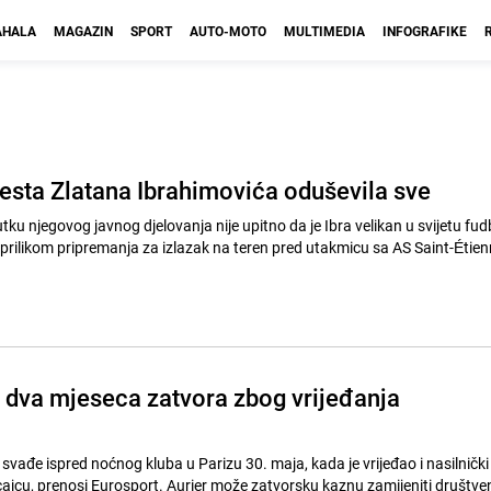
HALA
MAGAZIN
SPORT
AUTO-MOTO
MULTIMEDIA
INFOGRAFIKE
sta Zlatana Ibrahimovića oduševila sve
tku njegovog javnog djelovanja nije upitno da je Ibra velikan u svijetu fu
 prilikom pripremanja za izlazak na teren pred utakmicu sa AS Saint-Étien
 dva mjeseca zatvora zbog vrijeđanja
k svađe ispred noćnog kluba u Parizu 30. maja, kada je vrijeđao i nasilnički
jcu, prenosi Eurosport. Aurier može zatvorsku kaznu zamijeniti društve