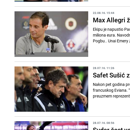
22.08.16. 15:44
Max Allegri 
Ekipu je napustio Pa
miliona eura. Navodno
Pogbu.. Unai Emery za
28.07.16. 11:26
Safet Sušić 
Nakon pet godina prov
francuskog Eviana. 
preuzmem reprezentac
28.07.16. 08:56
Sudar šest v