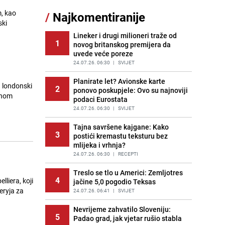
11
čokolade i kokosa bez pečenja,
m, kao
/
Najkomentiranije
jednostavan desert bez imalo muke
ski
PRIJE 2 DANA
|
RECEPTI
Lineker i drugi milioneri traže od
1
novog britanskog premijera da
Pojavili su vam se mravi u kući? Bez
12
uvede veće poreze
brige, ovo su najbolji načini da ih se
riješite
24.07.26. 06:30
|
SVIJET
PRIJE 2 DANA
|
ŽIVOT I STIL
Planirate let? Avionske karte
a londonski
2
ponovo poskupjele: Ovo su najnoviji
Kako izgleda travnjak stadiona
ionom
13
podaci Eurostata
Koševo nakon tri koncerta Dine
Merlina
24.07.26. 06:30
|
SVIJET
PRIJE 2 DANA
|
FOTO
Tajna savršene kajgane: Kako
3
postići kremastu teksturu bez
Tajna savršenog makedonskog
14
mlijeka i vrhnja?
ajvara: Stari recept za kremast i
bogat okus
24.07.26. 06:30
|
RECEPTI
PRIJE 1 DAN
|
RECEPTI
Treslo se tlo u Americi: Zemljotres
4
liera, koji
jačine 5,0 pogodio Teksas
Ogromna potrošnja vode u dijelu
15
eryja za
BiH: Inspektori krenuli u kontrole,
24.07.26. 06:41
|
SVIJET
slijede kazne
Nevrijeme zahvatilo Sloveniju:
PRIJE 2 DANA
|
BOSNA I HERCEGOVINA
5
Padao grad, jak vjetar rušio stabla