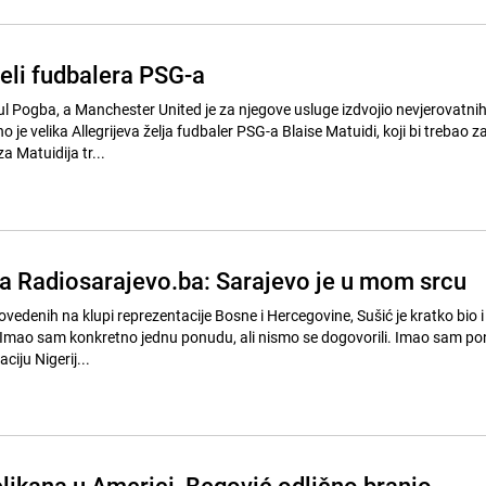
želi fudbalera PSG-a
ul Pogba, a Manchester United je za njegove usluge izdvojio nevjerovatni
 je velika Allegrijeva želja fudbaler PSG-a Blaise Matuidi, koji bi trebao za
 Matuidija tr...
za Radiosarajevo.ba: Sarajevo je u mom srcu
edenih na klupi reprezentacije Bosne i Hercegovine, Sušić je kratko bio i
"Imao sam konkretno jednu ponudu, ali nismo se dogovorili. Imao sam p
iju Nigerij...
elikana u Americi, Begović odlično branio