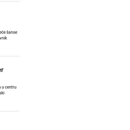
veće šanse
vnik
er
a u centru
ski