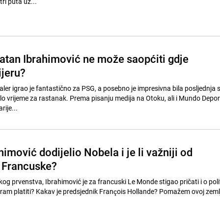
ri puta uz...
atan Ibrahimović ne može saopćiti gdje
ijeru?
aler igrao je fantastično za PSG, a posebno je impresivna bila posljednja 
o vrijeme za rastanak. Prema pisanju medija na Otoku, ali i Mundo Depor
rije...
imović dodijelio Nobela i je li važniji od
 Francuske?
og prvenstva, Ibrahimović je za francuski Le Monde stigao pričati i o polit
moram platiti? Kakav je predsjednik François Hollande? Pomažem ovoj zemlj