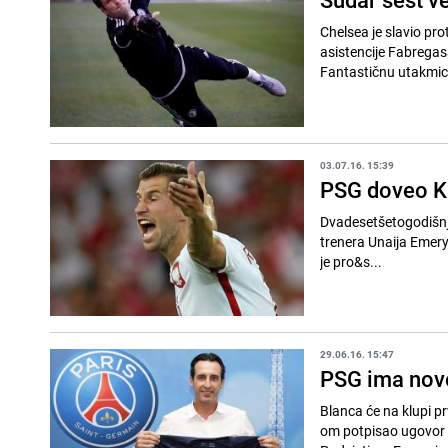
Chelsea je slavio pro
asistencije Fabregasa
Fantastičnu utakmicu
03.07.16. 15:39
PSG doveo Kr
Dvadesetšetogodišnji
trenera Unaija Emery
je pro&s...
29.06.16. 15:47
PSG ima novo
Blanca će na klupi pr
om potpisao ugovor 