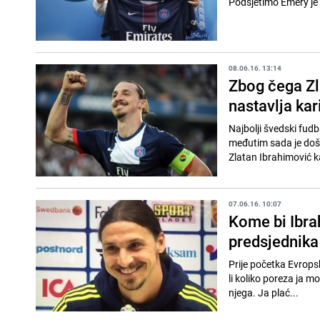
Podsjetimo Emery je t
08.06.16. 13:14
Zbog čega Zl
nastavlja kar
Najbolji švedski fudb
međutim sada je došl
Zlatan Ibrahimović ka
07.06.16. 10:07
Kome bi Ibrah
predsjednika
Prije početka Evropsk
li koliko poreza ja 
njega. Ja plać...