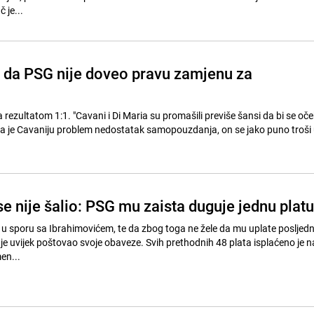
 je...
 da PSG nije doveo pravu zamjenu za
a
 su promašili previše šansi da bi se očekivala
a je Cavaniju problem nedostatak samopouzdanja, on se jako puno troši
e nije šalio: PSG mu zaista duguje jednu platu
e u sporu sa Ibrahimovićem, te da zbog toga ne žele da mu uplate posljedn
je uvijek poštovao svoje obaveze. Svih prethodnih 48 plata isplaćeno je n
en...