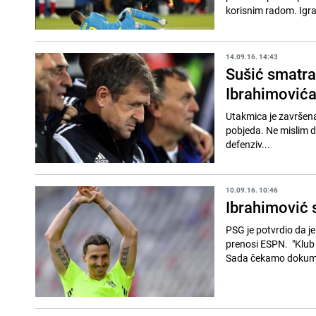
korisnim radom. Igrač
14.09.16. 14:43
Sušić smatra
Ibrahimović
Utakmica je završena rezultatom 1:1. "Cavani i Di Maria
pobjeda. Ne mislim d
defenziv...
10.09.16. 10:46
Ibrahimović s
PSG je potvrdio da j
prenosi ESPN. "Klub 
Sada čekamo dokum