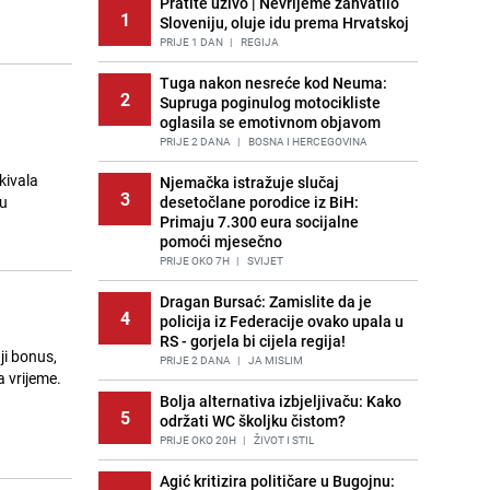
Pratite uživo | Nevrijeme zahvatilo
1
Sloveniju, oluje idu prema Hrvatskoj
PRIJE 1 DAN
|
REGIJA
Tuga nakon nesreće kod Neuma:
2
Supruga poginulog motocikliste
oglasila se emotivnom objavom
PRIJE 2 DANA
|
BOSNA I HERCEGOVINA
Njemačka istražuje slučaj
3
 u
desetočlane porodice iz BiH:
Primaju 7.300 eura socijalne
pomoći mjesečno
PRIJE OKO 7H
|
SVIJET
Dragan Bursać: Zamislite da je
4
policija iz Federacije ovako upala u
RS - gorjela bi cijela regija!
ji bonus,
PRIJE 2 DANA
|
JA MISLIM
a vrijeme.
Bolja alternativa izbjeljivaču: Kako
5
održati WC školjku čistom?
PRIJE OKO 20H
|
ŽIVOT I STIL
Agić kritizira političare u Bugojnu: