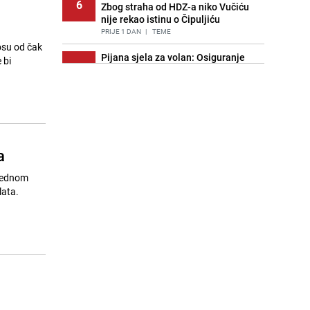
6
Zbog straha od HDZ-a niko Vučiću
nije rekao istinu o Čipuljiću
PRIJE 1 DAN
|
TEME
osu od čak
Pijana sjela za volan: Osiguranje
 bi
7
odbilo isplatu štete na vozilu koje je
slupala Anja Ljubojević
PRIJE 2 DANA
|
BOSNA I HERCEGOVINA
Znate li šta Dino Merlin pojede prije
8
izlaska na scenu? Njegov ritual
iznenadio mnoge
a
PRIJE 1 DAN
|
SHOWBIZ
 jednom
Akcija na Dobrinji: Specijalci MUP-a
lata.
9
KS opkolili zgradu
PRIJE 2 DANA
|
LOKALNE TEME
Nastavak provokacija: MUP RS
10
oduzeo zastavu s ljiljanima i
sankcionisao vozača iz Bosanskog
Novog
PRIJE 1 DAN
|
BOSNA I HERCEGOVINA
Kao iz slastičarne: Rolada od