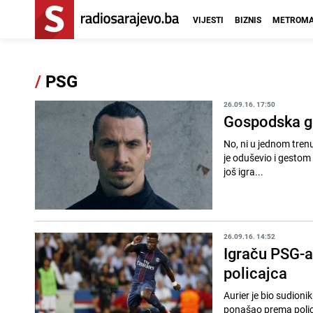
VIJESTI
BIZNIS
METROMA
/
PSG
26.09.16. 17:50
Gospodska ge
No, ni u jednom trenu
je oduševio i gestom
još igra...
26.09.16. 14:52
Igraču PSG-a
policajca
Aurier je bio sudioni
ponašao prema polica