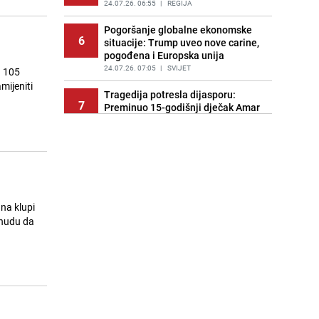
24.07.26. 06:55
|
REGIJA
Pogoršanje globalne ekonomske
6
situacije: Trump uveo nove carine,
pogođena i Europska unija
24.07.26. 07:05
|
SVIJET
h 105
mijeniti
Tragedija potresla dijasporu:
7
Preminuo 15-godišnji dječak Amar
Ahmatović
24.07.26. 07:16
|
REGIJA
Incident na plaži u Hrvatskoj:
8
"Koncesionari" napali oca s dvoje
male djece zbog ležaljki?
24.07.26. 07:20
|
REGIJA
 na klupi
onudu da
Turizam u haosu: Dubai nudi skoro
9
1.400 KM onima koji dovedu gosta
iz inostranstva
24.07.26. 07:32
|
SVIJET
Transfer još nije riješen: Dominik
10
Livaković se vraća u Hrvatsku na
terapije