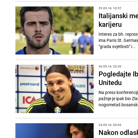
29.05.16. 10:57
Italijanski m
karijeru
Interes za bh. reprez
ima Paris St. Germai
"grada svjetlosti" i...
26.05.16. 23:20
Pogledajte I
Unitedu
Na press konferencij
pažnje je ipak bio Z
nogometaš bosanskih 
24.05.16. 20:03
Nakon odlask