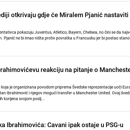
ediji otkrivaju gdje će Miralem Pjanić nastaviti
entativca pokazuju Juventus, Atletico, Bayern, Chelsea, no čini se da naj
n. Pjanić ne bi imao ništa protiv povratka u Francusku jer bi postao stano
brahimovićevu reakciju na pitanje o Manchest
i koja je organizirana povodom priprema Švedske reprezentacije uoči Eur
latan Ibrahimović i njegov mogući transfer u Manchester United. Ovaj šved
korijena svojom poslj...
a Ibrahimovića: Cavani ipak ostaje u PSG-u