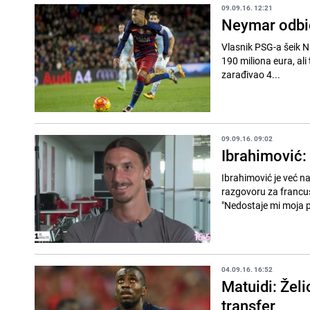
09.09.16. 12:21
Neymar odbio
Vlasnik PSG-a šeik N
190 miliona eura, ali
zarađivao 4...
09.09.16. 09:02
Ibrahimović:
Ibrahimović je već 
razgovoru za francus
"Nedostaje mi moja po
04.09.16. 16:52
Matuidi: Želi
transfer