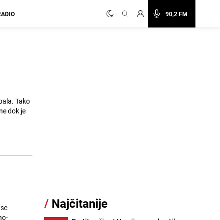
RADIO
90,2 FM
dbala. Tako
ne dok je
/
Najčitanije
 se
no-