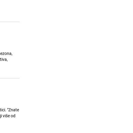
ostati bez vode
24.07.26. 08:11
|
LOKALNE TEME
sezona,
tiva,
ici. "Znate
i više od