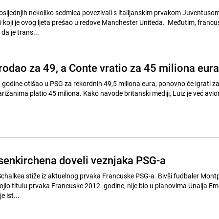
posljednjih nekoliko sedmica povezivali s italijanskim prvakom Juventuso
koji je ovog ljeta prešao u redove Manchester Uniteda. Međutim, francu
da je trans...
rodao za 49, a Conte vratio za 45 miliona eura
4. godine otišao u PSG za rekordnih 49,5 miliona eura, ponovno će igrati z
Parižanima platio 45 miliona. Kako navode britanski mediji, Luiz je već av
lsenkirchena doveli veznjaka PSG-a
chalkea stiže iz aktuelnog prvaka Francuske PSG-a. Bivši fudbaler Montpel
ojio titulu prvaka Francuske 2012. godine, nije bio u planovima Unaija Em
 ist...