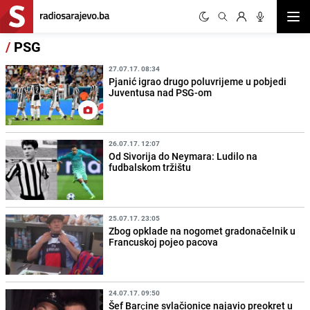
Otvor
/
PSG
27.07.17. 08:34
Pjanić igrao drugo poluvrijeme u pobjedi
Juventusa nad PSG-om
26.07.17. 12:07
Od Sivorija do Neymara: Ludilo na
fudbalskom tržištu
25.07.17. 23:05
Zbog opklade na nogomet gradonačelnik u
Francuskoj pojeo pacova
24.07.17. 09:50
Šef Barçine svlačionice najavio preokret u