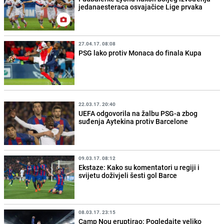
jedanaesteraca osvajačice Lige prvaka
27.04.17. 08:08
PSG lako protiv Monaca do finala Kupa
22.03.17. 20:40
UEFA odgovorila na žalbu PSG-a zbog
suđenja Aytekina protiv Barcelone
09.03.17. 08:12
Ekstaze: Kako su komentatori u regiji i
svijetu doživjeli šesti gol Barce
08.03.17. 23:15
Camp Nou eruptirao: Pogledajte veliko