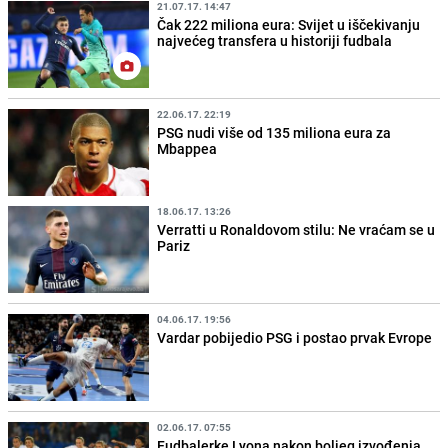
21.07.17. 14:47
Čak 222 miliona eura: Svijet u iščekivanju
najvećeg transfera u historiji fudbala
22.06.17. 22:19
PSG nudi više od 135 miliona eura za
Mbappea
18.06.17. 13:26
Verratti u Ronaldovom stilu: Ne vraćam se u
Pariz
04.06.17. 19:56
Vardar pobijedio PSG i postao prvak Evrope
02.06.17. 07:55
Fudbalerke Lyona nakon boljeg izvođenja