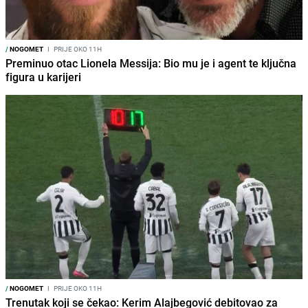
/
NOGOMET
I
PRIJE OKO 11H
Preminuo otac Lionela Messija: Bio mu je i agent te ključna
figura u karijeri
/
NOGOMET
I
PRIJE OKO 11H
Trenutak koji se čekao: Kerim Alajbegović debitovao za