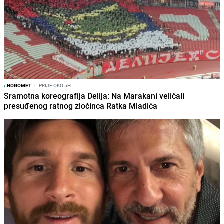
/
NOGOMET
I
PRIJE OKO 5H
Sramotna koreografija Delija: Na Marakani veličali
presuđenog ratnog zločinca Ratka Mladića