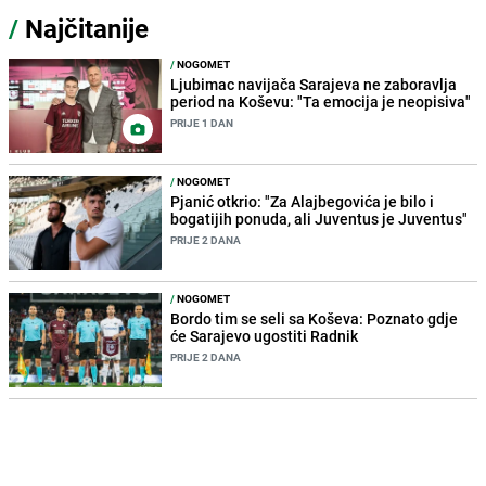
/
Najčitanije
/
NOGOMET
Ljubimac navijača Sarajeva ne zaboravlja
period na Koševu: "Ta emocija je neopisiva"
PRIJE 1 DAN
/
NOGOMET
Pjanić otkrio: "Za Alajbegovića je bilo i
bogatijih ponuda, ali Juventus je Juventus"
PRIJE 2 DANA
/
NOGOMET
Bordo tim se seli sa Koševa: Poznato gdje
će Sarajevo ugostiti Radnik
PRIJE 2 DANA