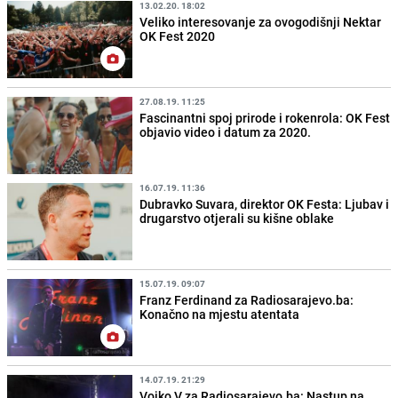
13.02.20. 18:02
Veliko interesovanje za ovogodišnji Nektar
OK Fest 2020
27.08.19. 11:25
Fascinantni spoj prirode i rokenrola: OK Fest
objavio video i datum za 2020.
16.07.19. 11:36
Dubravko Suvara, direktor OK Festa: Ljubav i
drugarstvo otjerali su kišne oblake
15.07.19. 09:07
Franz Ferdinand za Radiosarajevo.ba:
Konačno na mjestu atentata
14.07.19. 21:29
Vojko V za Radiosarajevo.ba: Nastup na