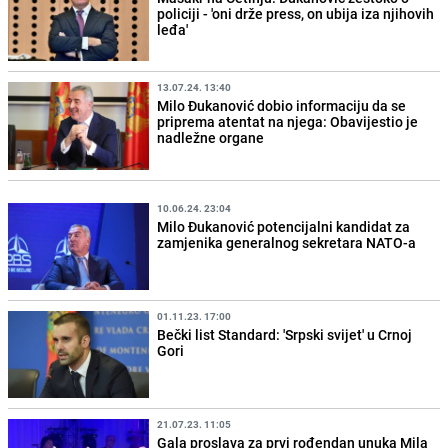
policiji - 'oni drže press, on ubija iza njihovih
leđa'
13.07.24. 13:40
Milo Đukanović dobio informaciju da se
priprema atentat na njega: Obavijestio je
nadležne organe
10.06.24. 23:04
Milo Đukanović potencijalni kandidat za
zamjenika generalnog sekretara NATO-a
01.11.23. 17:00
Bečki list Standard: 'Srpski svijet' u Crnoj
Gori
21.07.23. 11:05
Gala proslava za prvi rođendan unuka Mila