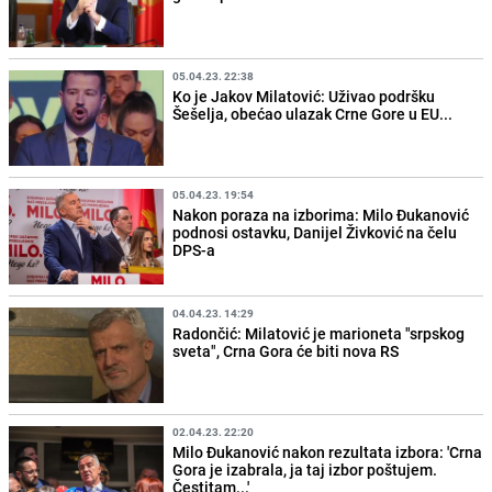
05.04.23. 22:38
Ko je Jakov Milatović: Uživao podršku
Šešelja, obećao ulazak Crne Gore u EU...
05.04.23. 19:54
Nakon poraza na izborima: Milo Đukanović
podnosi ostavku, Danijel Živković na čelu
DPS-a
04.04.23. 14:29
Radončić: Milatović je marioneta "srpskog
sveta", Crna Gora će biti nova RS
02.04.23. 22:20
Milo Đukanović nakon rezultata izbora: 'Crna
Gora je izabrala, ja taj izbor poštujem.
Čestitam...'