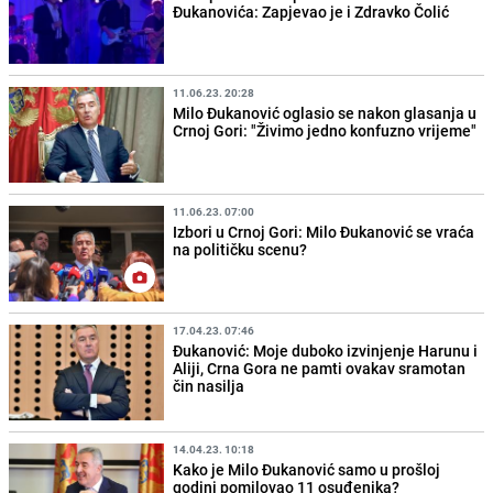
Đukanovića: Zapjevao je i Zdravko Čolić
11.06.23. 20:28
Milo Đukanović oglasio se nakon glasanja u
Crnoj Gori: "Živimo jedno konfuzno vrijeme"
11.06.23. 07:00
Izbori u Crnoj Gori: Milo Đukanović se vraća
na političku scenu?
17.04.23. 07:46
Đukanović: Moje duboko izvinjenje Harunu i
Aliji, Crna Gora ne pamti ovakav sramotan
čin nasilja
14.04.23. 10:18
Kako je Milo Đukanović samo u prošloj
godini pomilovao 11 osuđenika?