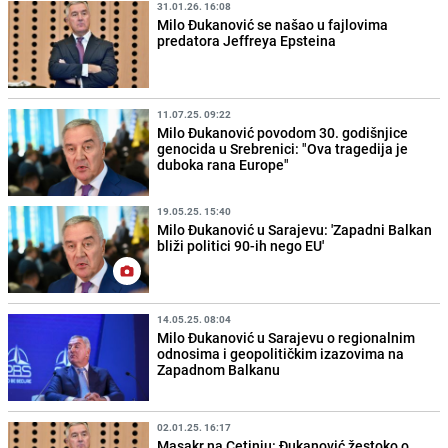
31.01.26. 16:08
Milo Đukanović se našao u fajlovima
predatora Jeffreya Epsteina
11.07.25. 09:22
Milo Đukanović povodom 30. godišnjice
genocida u Srebrenici: "Ova tragedija je
duboka rana Europe"
19.05.25. 15:40
Milo Đukanović u Sarajevu: 'Zapadni Balkan
bliži politici 90-ih nego EU'
14.05.25. 08:04
Milo Đukanović u Sarajevu o regionalnim
odnosima i geopolitičkim izazovima na
Zapadnom Balkanu
02.01.25. 16:17
Masakr na Cetinju: Đukanović žestoko o