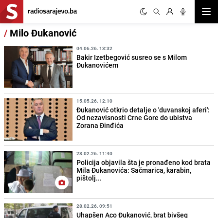
Otvor
/
Milo Đukanović
04.06.26. 13:32
Bakir Izetbegović susreo se s Milom
Đukanovićem
15.05.26. 12:10
Đukanović otkrio detalje o 'duvanskoj aferi':
Od nezavisnosti Crne Gore do ubistva
Zorana Đinđića
28.02.26. 11:40
Policija objavila šta je pronađeno kod brata
Mila Đukanovića: Sačmarica, karabin,
pištolj...
28.02.26. 09:51
Uhapšen Aco Đukanović, brat bivšeg