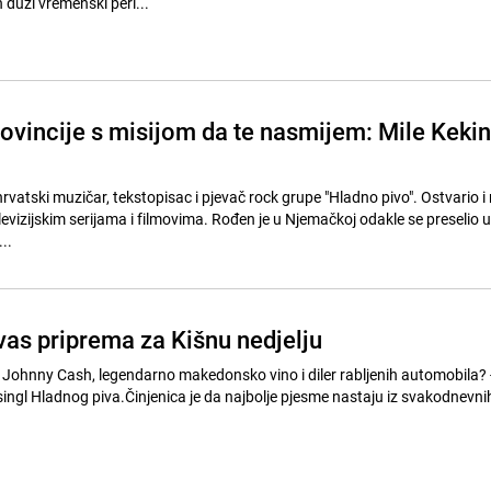
n duži vremenski peri...
ovincije s misijom da te nasmijem: Mile Kekin
 hrvatski muzičar, tekstopisac i pjevač rock grupe "Hladno pivo". Ostvario i
evizijskim serijama i filmovima. Rođen je u Njemačkoj odakle se preselio u
..
vas priprema za Kišnu nedjelju
 Johnny Cash, legendarno makedonsko vino i diler rabljenih automobila? 
 singl Hladnog piva.Činjenica je da najbolje pjesme nastaju iz svakodnevnih