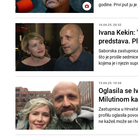
godine. Prvi put ju je
16.04.25. 20:32
Ivana Kekin: 
predstava. Pl
Saborska zastupnica
što je prošle sedmic
kojima je i njezin sup
15.04.25. 10:34
Oglasila se 
Milutinom kak
Zastupnica u Hrvats
profilu oglasila pov
ne kažeš može se i hoć