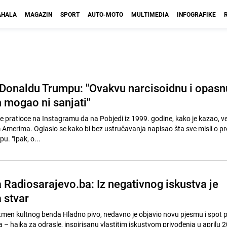
HALA
MAGAZIN
SPORT
AUTO-MOTO
MULTIMEDIA
INFOGRAFIKE
 Donaldu Trumpu: "Ovakvu narcisoidnu i opasn
 mogao ni sanjati"
je pratioce na Instagramu da na Pobjedi iz 1999. godine, kako je kazao, v
 Amerima. Oglasio se kako bi bez ustručavanja napisao šta sve misli o p
. "Ipak, o...
 Radiosarajevo.ba: Iz negativnog iskustva je
a stvar
ontmen kultnog benda Hladno pivo, nedavno je objavio novu pjesmu i spot 
a – hajka za odrasle, inspirisanu vlastitim iskustvom privođenja u aprilu 