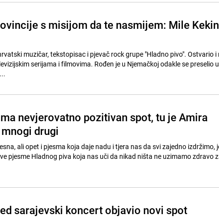
ovincije s misijom da te nasmijem: Mile Kekin
 hrvatski muzičar, tekstopisac i pjevač rock grupe "Hladno pivo". Ostvario i
evizijskim serijama i filmovima. Rođen je u Njemačkoj odakle se preselio u
..
ma nevjerovatno pozitivan spot, tu je Amira
 mnogi drugi
resna, ali opet i pjesma koja daje nadu i tjera nas da svi zajedno izdržimo, 
nove pjesme Hladnog piva koja nas uči da nikad ništa ne uzimamo zdravo z
ed sarajevski koncert objavio novi spot