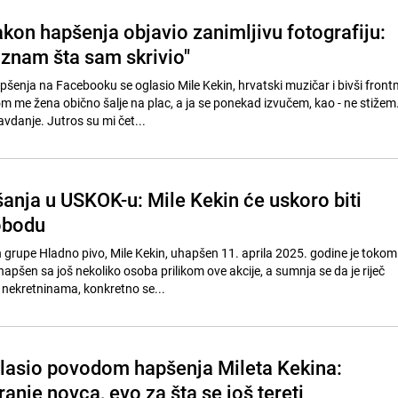
kon hapšenja objavio zanimljivu fotografiju:
e znam šta sam skrivio"
enja na Facebooku se oglasio Mile Kekin, hrvatski muzičar i bivši fron
m me žena obično šalje na plac, a ja se ponekad izvučem, kao - ne stiže
danje. Jutros su mi čet...
anja u USKOK-u: Mile Kekin će uskoro biti
obodu
grupe Hladno pivo, Mile Kekin, uhapšen 11. aprila 2025. godine je tokom 
pšen sa još nekoliko osoba prilikom ove akcije, a sumnja se da je riječ
nekretninama, konkretno se...
asio povodom hapšenja Mileta Kekina:
anje novca, evo za šta se još tereti