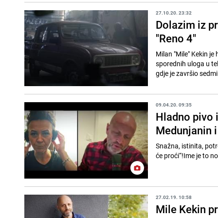
27.10.20. 23:32
Dolazim iz pr
"Reno 4"
Milan "Mile" Kekin je
sporednih uloga u tel
gdje je završio sedmi.
09.04.20. 09:35
Hladno pivo i
Medunjanin i
Snažna, istinita, pot
će proći“!Ime je to 
27.02.19. 10:58
Mile Kekin pr