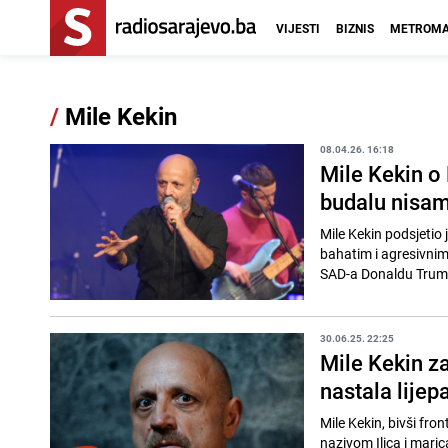
VIJESTI
BIZNIS
METROMA
/
Mile Kekin
08.04.26. 16:18
Mile Kekin o
budalu nisam
Mile Kekin podsjetio 
bahatim i agresivnim
SAD-a Donaldu Trumpu
30.06.25. 22:25
Mile Kekin za
nastala lijep
Mile Kekin, bivši fr
nazivom Ilica i maric