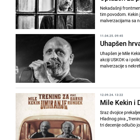
Nekadašnji frontmen 
tim povodom. Kekin je
malverzacijama sa n
11.04.25. 09:45
Uhapšen hrva
Uhapšen je Mile Kekin
akciji USKOK-a i pol
malverzacije s nekre
12.09.24. 13:22
Mile Kekin i 
Sraz dvojice prekalj
Hladnog piva „Trening
tri decenije odlučio jo