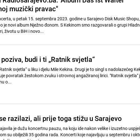
moj muzički pravac"
certa, u petak 15. septembra 2023. godine u Sarajevo Disk Music Shopu
o je novi album Nježno đonom. S Kekinom smo razgovarali o grupi Hladn
, životu u BiH i novo...
poziva, budi i ti „Ratnik svjetla“
Ratnik svjetla“ u liku i djelu Mile Kekina. Drugi je to singl s nadolazećeg K
je povratak žestokom zvuku i otrovnoj angažiranoj lirici. "Ratnik svjetla" 
nu o...
e razilazi, ali prije toga stižu u Sarajevo
javila je dužu koncertnu pauzu, na koju ide nakon velike i izuzetno uspje
m su obilježili 35 godina rada. Koncerti koje najavljuju u septembru i ok