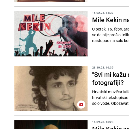
15.02.24. 14:37
Mile Kekin n
U petak, 16. februar
se da nije prošlo toli
nastupao na solo kon
28.10.23. 16:35
"Svi mi kažu 
fotografiji?
Hrvatski muzičar Mile
hrvatski tekstopisac
solo vode. Obožavatel
15.09.23. 16:23
Mile Kekin z