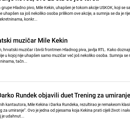
grupe Hladno pivo, Mile Kekin, uhapšen je tokom akcije USKOK, koji se s
 uhapšen sa još nekoliko osoba prilikom ove akcije, a sumnja se da je rije
ekretninama, konkr...
tski muzičar Mile Kekin
, hrvatski muzičar i bivši frontmen Hladnog piva, javlja RTL. Kako doznaju,
icije u kojoj nije uhapšen samo muzičar već još nekoliko osoba. Sumnja se 
tninama, tačn...
Darko Rundek objavili duet Trening za umiranj
enih kantautora, Mile Kekina i Darka Rundeka, rezultirao je remakeom klas
 za umiranje“. Ovo je jedna od pjesama koja Kekina prati cijeli život i nak
j je udahnut...