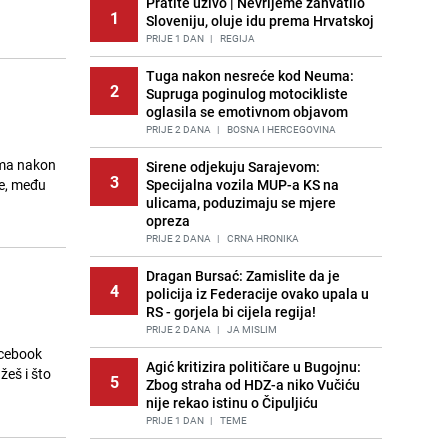
Pratite uživo | Nevrijeme zahvatilo
1
Sloveniju, oluje idu prema Hrvatskoj
PRIJE 1 DAN
|
REGIJA
Tuga nakon nesreće kod Neuma:
2
Supruga poginulog motocikliste
oglasila se emotivnom objavom
PRIJE 2 DANA
|
BOSNA I HERCEGOVINA
ima nakon
Sirene odjekuju Sarajevom:
3
be, među
Specijalna vozila MUP-a KS na
ulicama, poduzimaju se mjere
opreza
PRIJE 2 DANA
|
CRNA HRONIKA
Dragan Bursać: Zamislite da je
4
policija iz Federacije ovako upala u
RS - gorjela bi cijela regija!
PRIJE 2 DANA
|
JA MISLIM
acebook
Agić kritizira političare u Bugojnu:
žeš i što
5
Zbog straha od HDZ-a niko Vučiću
nije rekao istinu o Čipuljiću
PRIJE 1 DAN
|
TEME