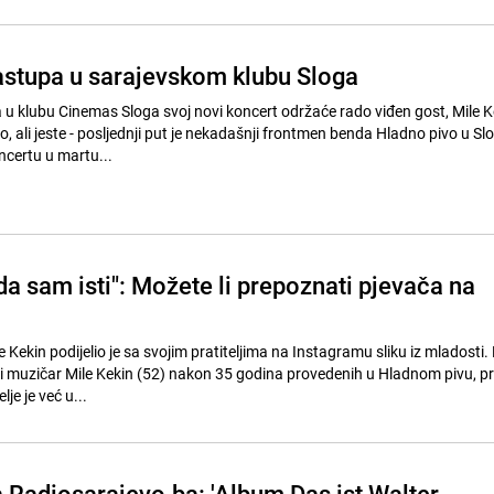
astupa u sarajevskom klubu Sloga
a u klubu Cinemas Sloga svoj novi koncert održaće rado viđen gost, Mile Ke
ko, ali jeste - posljednji put je nekadašnji frontmen benda Hladno pivo u Slo
certu u martu...
da sam isti": Možete li prepoznati pjevača na
 Kekin podijelio je sa svojim pratiteljima na Instagramu sliku iz mladosti.
 i muzičar Mile Kekin (52) nakon 35 godina provedenih u Hladnom pivu, pr
je je već u...
a Radiosarajevo.ba: 'Album Das ist Walter