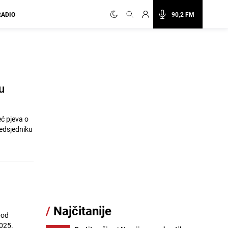
RADIO
90,2 FM
u
eć pjeva o
redsjedniku
/
Najčitanije
pod
2025.