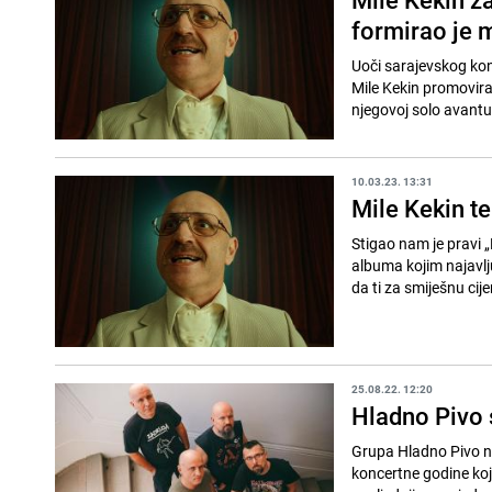
formirao je 
Uoči sarajevskog kon
Mile Kekin promovira
njegovoj solo avanturi
10.03.23. 13:31
Mile Kekin te 
Stigao nam je pravi „
albuma kojim najavlju
da ti za smiješnu cije
25.08.22. 12:20
Hladno Pivo s
Grupa Hladno Pivo na
koncertne godine kojo