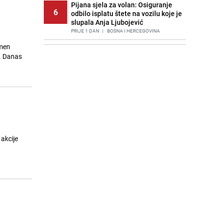
Pijana sjela za volan: Osiguranje
6
odbilo isplatu štete na vozilu koje je
slupala Anja Ljubojević
PRIJE 1 DAN
|
BOSNA I HERCEGOVINA
tmen
Bolja alternativa izbjeljivaču: Kako
7
m. Danas
održati WC školjku čistom?
PRIJE OKO 11H
|
ŽIVOT I STIL
Akcija na Dobrinji: Specijalci MUP-a
8
KS opkolili zgradu
PRIJE 2 DANA
|
LOKALNE TEME
Znate li šta Dino Merlin pojede prije
9
izlaska na scenu? Njegov ritual
iznenadio mnoge
akcije
PRIJE 1 DAN
|
SHOWBIZ
Šta se dešava u sarajevskom
10
naselju Vraca? Policija zaprimila
dojavu, izašli na teren
PRIJE 2 DANA
|
CRNA HRONIKA
Nastavak provokacija: MUP RS
11
oduzeo zastavu s ljiljanima i