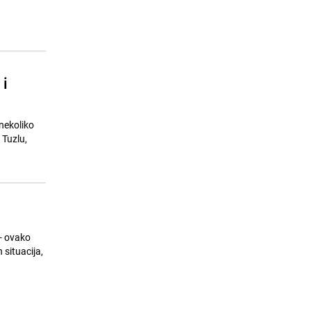
 i
 nekoliko
 Tuzlu,
- ovako
 situacija,