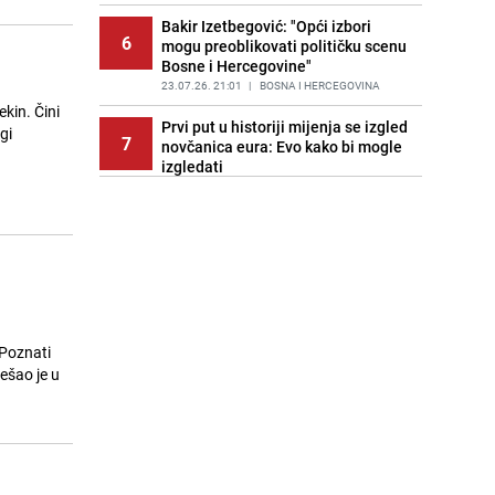
Bakir Izetbegović: "Opći izbori
6
mogu preoblikovati političku scenu
Bosne i Hercegovine"
23.07.26. 21:01
|
BOSNA I HERCEGOVINA
kin. Čini
Prvi put u historiji mijenja se izgled
gi
7
novčanica eura: Evo kako bi mogle
izgledati
23.07.26. 21:20
|
SVIJET
Ispovijest zatvorenika koji je
8
preživio Goli otok: "Gutali smo
žilete samo da bi završili u bolnici"
23.07.26. 21:23
|
VIDEO
Sejo Sexon podržao projekat
9
"Historija Bosne i Hercegovine":
 Poznati
Pogledajte njegovu video poruku
ešao je u
23.07.26. 21:33
|
KULTURA
Saobraćajna nesreća u Mostaru:
10
Povrijeđena jedna osoba
23.07.26. 21:48
|
CRNA HRONIKA