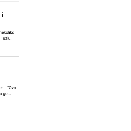
 i
 nekoliko
 Tuzlu,
jer – “Ovo
a go...