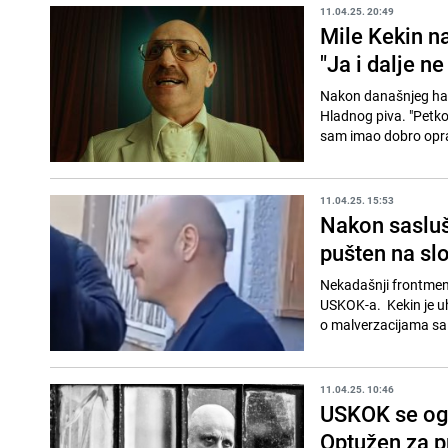
11.04.25. 20:49
Mile Kekin na
"Ja i dalje n
Nakon današnjeg hapš
Hladnog piva. "Petko
sam imao dobro oprav
11.04.25. 15:53
Nakon sasluš
pušten na sl
Nekadašnji frontmen 
USKOK-a. Kekin je uha
o malverzacijama sa 
11.04.25. 10:46
USKOK se ogl
Optužen za pr