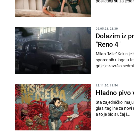
posljednji su za jeda
05.05.21. 23:30
Dolazim iz pr
"Reno 4"
Milan "Mile" Kekin je
sporednih uloga u tel
gdje je završio sedmi.
12.11.20. 11:54
Hladno pivo 
Šta zajedničko imaju
glasi tagline za novi
a to je bio slučaj i...