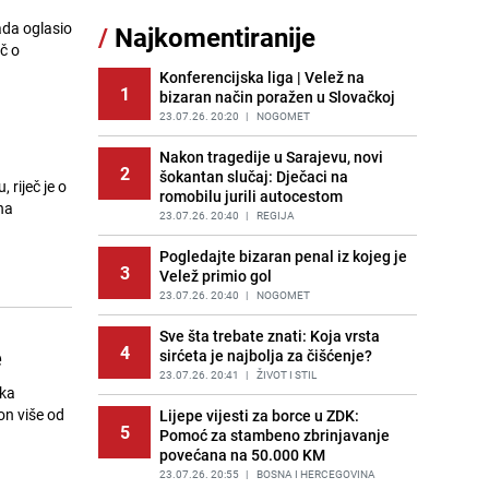
sankcionisao vozača iz Bosanskog
ada oglasio
/
Najkomentiranije
Novog
č o
PRIJE 1 DAN
|
BOSNA I HERCEGOVINA
Konferencijska liga | Velež na
1
bizaran način poražen u Slovačkoj
Pojavili su vam se mravi u kući? Bez
12
brige, ovo su najbolji načini da ih se
23.07.26. 20:20
|
NOGOMET
riješite
Nakon tragedije u Sarajevu, novi
PRIJE 2 DANA
|
ŽIVOT I STIL
2
šokantan slučaj: Dječaci na
 riječ je o
romobilu jurili autocestom
Kako izgleda travnjak stadiona
na
13
Koševo nakon tri koncerta Dine
23.07.26. 20:40
|
REGIJA
Merlina
Pogledajte bizaran penal iz kojeg je
PRIJE 2 DANA
|
FOTO
3
Velež primio gol
Tajna savršenog makedonskog
23.07.26. 20:40
|
NOGOMET
14
ajvara: Stari recept za kremast i
bogat okus
Sve šta trebate znati: Koja vrsta
4
e
sirćeta je najbolja za čišćenje?
PRIJE 1 DAN
|
RECEPTI
23.07.26. 20:41
|
ŽIVOT I STIL
ika
Kao iz slastičarne: Rolada od
15
on više od
čokolade i kokosa bez pečenja,
Lijepe vijesti za borce u ZDK:
5
jednostavan desert bez imalo muke
Pomoć za stambeno zbrinjavanje
povećana na 50.000 KM
PRIJE 1 DAN
|
RECEPTI
23.07.26. 20:55
|
BOSNA I HERCEGOVINA