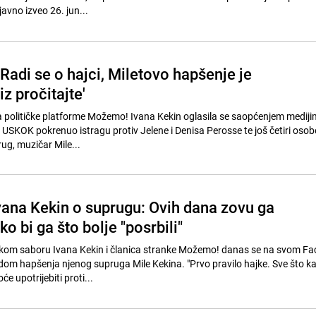
 javno izveo 26. jun...
'Radi se o hajci, Miletovo hapšenje je
iz pročitajte'
 političke platforme Možemo! Ivana Kekin oglasila se saopćenjem medij
e USKOK pokrenuo istragu protiv Jelene i Denisa Perosse te još četiri oso
rug, muzičar Mile...
Ivana Kekin o suprugu: Ovih dana zovu ga
o bi ga što bolje "posrbili"
kom saboru Ivana Kekin i članica stranke Možemo! danas se na svom F
odom hapšenja njenog supruga Mile Kekina. "Prvo pravilo hajke. Sve što ka
e upotrijebiti proti...