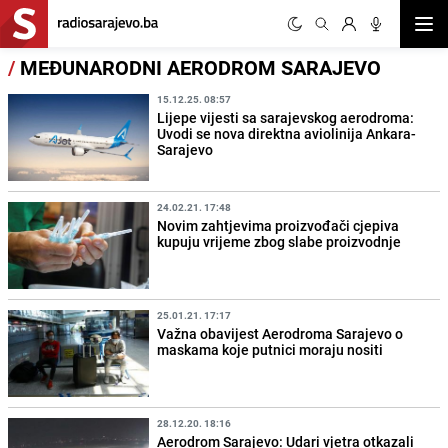
Otvor
/
MEĐUNARODNI AERODROM SARAJEVO
15.12.25. 08:57
Lijepe vijesti sa sarajevskog aerodroma:
Uvodi se nova direktna aviolinija Ankara-
Sarajevo
24.02.21. 17:48
Novim zahtjevima proizvođači cjepiva
kupuju vrijeme zbog slabe proizvodnje
25.01.21. 17:17
Važna obavijest Aerodroma Sarajevo o
maskama koje putnici moraju nositi
28.12.20. 18:16
Aerodrom Sarajevo: Udari vjetra otkazali