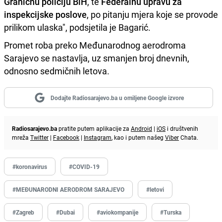
Graničnu policiju BiH
, te
Federalnu upravu za
inspekcijske poslove
, po pitanju mjera koje se provode
prilikom ulaska", podsjetila je Bagarić.
Promet roba preko Međunarodnog aerodroma
Sarajevo se nastavlja, uz smanjen broj dnevnih,
odnosno sedmičnih letova.
Dodajte Radiosarajevo.ba u omiljene Google izvore
Radiosarajevo.ba
pratite putem aplikacije za
Android
|
iOS
i društvenih
mreža
Twitter
|
Facebook
|
Instagram
, kao i putem našeg
Viber
Chata.
#koronavirus
#COVID-19
#MEĐUNARODNI AERODROM SARAJEVO
#letovi
#Zagreb
#Dubai
#aviokompanije
#Turska