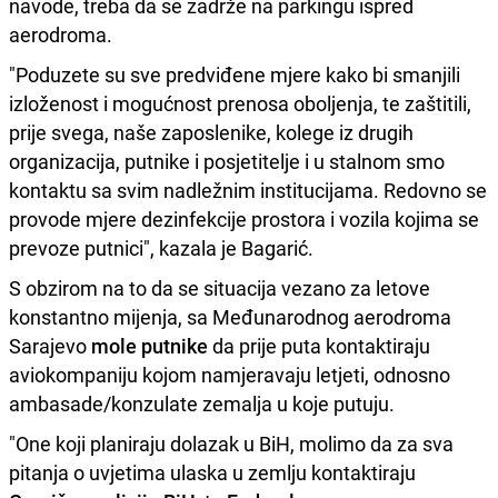
navode, treba da se zadrže na parkingu ispred
aerodroma.
"Poduzete su sve predviđene mjere kako bi smanjili
izloženost i mogućnost prenosa oboljenja, te zaštitili,
prije svega, naše zaposlenike, kolege iz drugih
organizacija, putnike i posjetitelje i u stalnom smo
kontaktu sa svim nadležnim institucijama. Redovno se
provode mjere dezinfekcije prostora i vozila kojima se
prevoze putnici", kazala je Bagarić.
S obzirom na to da se situacija vezano za letove
konstantno mijenja, sa Međunarodnog aerodroma
Sarajevo
mole putnike
da prije puta kontaktiraju
aviokompaniju kojom namjeravaju letjeti, odnosno
ambasade/konzulate zemalja u koje putuju.
"One koji planiraju dolazak u BiH, molimo da za sva
pitanja o uvjetima ulaska u zemlju kontaktiraju