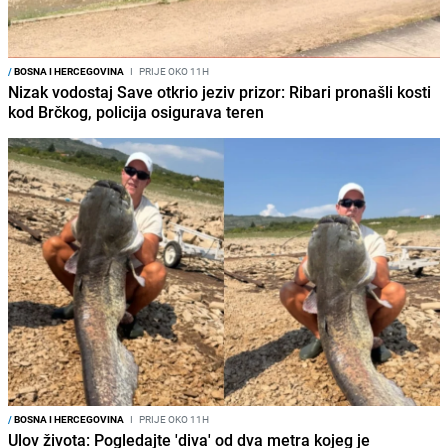
/
BOSNA I HERCEGOVINA
I
PRIJE OKO 11H
Nizak vodostaj Save otkrio jeziv prizor: Ribari pronašli kosti
kod Brčkog, policija osigurava teren
/
BOSNA I HERCEGOVINA
I
PRIJE OKO 11H
Ulov života: Pogledajte 'diva' od dva metra kojeg je