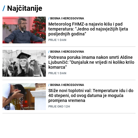
/
Najčitanije
/
BOSNA I HERCEGOVINA
Meteorolog FHMZ-a najavio kišu i pad
temperatura: "Jedno od najsvježijih ljeta
posljednjih godina"
PRIJE 1 DAN
/
BOSNA I HERCEGOVINA
Potresna poruka imama nakon smrti Aldine
Ljubunčić: "Dunjaluk ne vrijedi ni koliko krilo
komarca"
PRIJE 1 DAN
/
BOSNA I HERCEGOVINA
Stiže novi toplotni val: Temperature idu i do
40 stepeni, od ovog datuma je moguća
promjena vremena
PRIJE OKO 12H