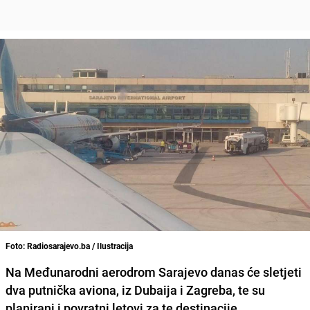
Foto: Radiosarajevo.ba / Ilustracija
Na
Međunarodni aerodrom Sarajevo
danas će sletjeti
dva putnička aviona, iz
Dubaija
i
Zagreba
, te su
planirani i povratni letovi za te destinacije.