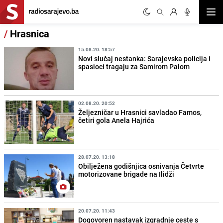
Otvor
/
Hrasnica
15.08.20. 18:57
Novi slučaj nestanka: Sarajevska policija i
spasioci tragaju za Samirom Palom
02.08.20. 20:52
Željezničar u Hrasnici savladao Famos,
četiri gola Anela Hajrića
28.07.20. 13:18
Obilježena godišnjica osnivanja Četvrte
motorizovane brigade na Ilidži
20.07.20. 11:43
Dogovoren nastavak izgradnje ceste s