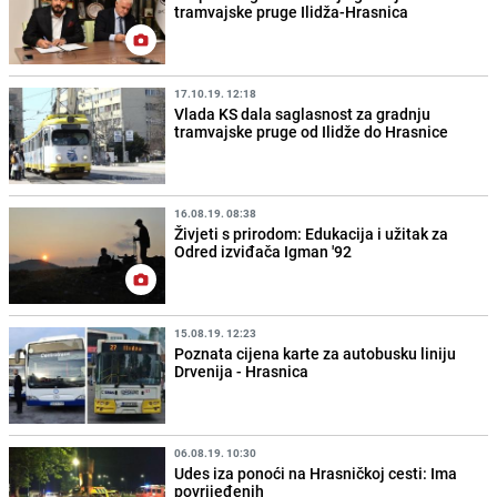
tramvajske pruge Ilidža-Hrasnica
17.10.19. 12:18
Vlada KS dala saglasnost za gradnju
tramvajske pruge od Ilidže do Hrasnice
16.08.19. 08:38
Živjeti s prirodom: Edukacija i užitak za
Odred izviđača Igman '92
15.08.19. 12:23
Poznata cijena karte za autobusku liniju
Drvenija - Hrasnica
06.08.19. 10:30
Udes iza ponoći na Hrasničkoj cesti: Ima
povrijeđenih