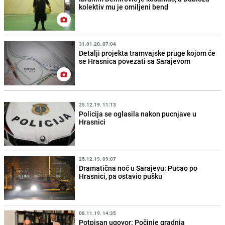
kolektiv mu je omiljeni bend
31.01.20. 07:04
Detalji projekta tramvajske pruge kojom će
se Hrasnica povezati sa Sarajevom
25.12.19. 11:13
Policija se oglasila nakon pucnjave u
Hrasnici
25.12.19. 09:07
Dramatična noć u Sarajevu: Pucao po
Hrasnici, pa ostavio pušku
08.11.19. 14:35
Potpisan ugovor: Počinje gradnja