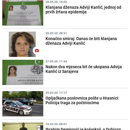
28.05.20. 16:53
Klanjana dženaza Adviji Kanlić, jednoj od
prvih žrtava epidemije
28.05.20. 08:31
Konačno smiraj: Danas će biti klanjana
dženaza Adviji Kanlić
27.05.20. 11:42
Nakon dva mjeseca bit će ukopana Advija
Kanlić iz Sarajeva
25.03.20. 17:17
Opljačkana poslovnica pošte u Hrasnici:
Policija traga za počiniocima
16.02.20. 08:01
Ibrahim Demirović je košarkaš, a Dubioza