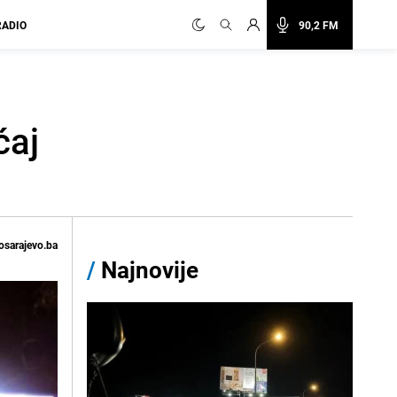
RADIO
90,2 FM
ćaj
osarajevo.ba
/
Najnovije