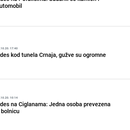
utomobil
.10.20. 17:40
des kod tunela Crnaja, gužve su ogromne
.10.20. 10:14
des na Ciglanama: Jedna osoba prevezena
 bolnicu