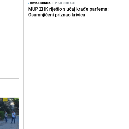
/
CRNA HRONIKA
I
PRIJE OKO 16H
MUP ZHK riješio slučaj krađe parfema:
Osumnjičeni priznao krivicu