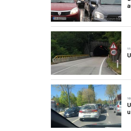
a
11
U
10
U
u