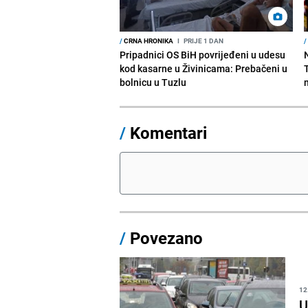
/
CRNA HRONIKA
I
PRIJE 1 DAN
/
Pripadnici OS BiH povrijeđeni u udesu
kod kasarne u Živinicama: Prebačeni u
bolnicu u Tuzlu
/
Komentari
/
Povezano
12
U