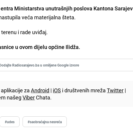
 entra Ministarstva unutrašnjih poslova Kantona Saraje
e nastupila veća materijalna šteta.
 terenu i rade uviđaj.
asnice u ovom dijelu općine Ilidža.
Dodajte Radiosarajevo.ba u omiljene Google izvore
aplikacije za
Android
|
iOS
i društvenih mreža
Twitter
|
utem našeg
Viber
Chata.
#udes
#saobraćajna nesreća