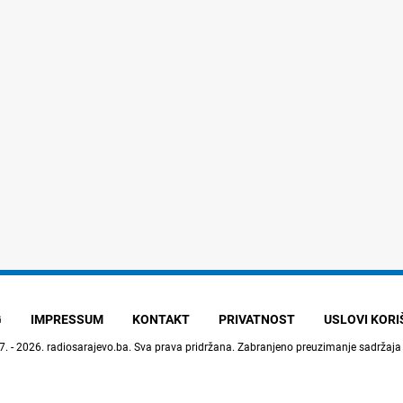
G
IMPRESSUM
KONTAKT
PRIVATNOST
USLOVI KOR
7. - 2026.
radiosarajevo.ba
. Sva prava pridržana. Zabranjeno preuzimanje sadržaja