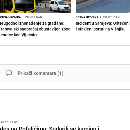
CRNA HRONIKA
I
PRIJE 1 DAN
/
CRNA HRONIKA
I
PRIJE 1 DAN
Neugodno iznenađenje za građane:
Incident u Sarajevu: Ošteće
Tramvajski saobraćaj obustavljen zbog
i stakleni portal na Višnjiku
nesreće kod Vijećnice
Prikaži komentare
(
1
)
.10.20. 17:03
des na Pofalićima: Sudarili se kamion i