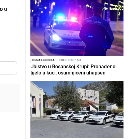
vo
u
/
CRNA HRONIKA
I
PRIJE OKO 15H
Ubistvo u Bosanskoj Krupi: Pronađeno
tijelo u kući, osumnjičeni uhapšen