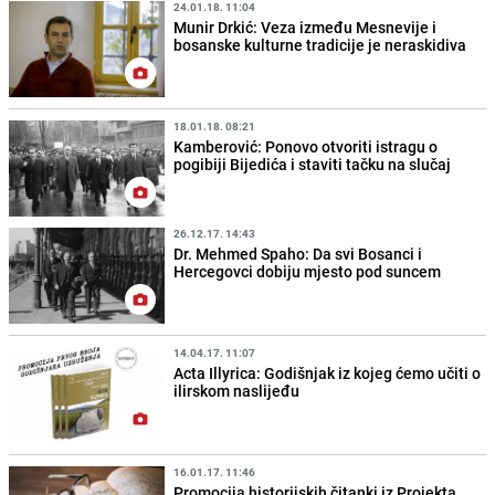
24.01.18. 11:04
Munir Drkić: Veza između Mesnevije i
bosanske kulturne tradicije je neraskidiva
18.01.18. 08:21
Kamberović: Ponovo otvoriti istragu o
pogibiji Bijedića i staviti tačku na slučaj
26.12.17. 14:43
Dr. Mehmed Spaho: Da svi Bosanci i
Hercegovci dobiju mjesto pod suncem
14.04.17. 11:07
Acta Illyrica: Godišnjak iz kojeg ćemo učiti o
ilirskom naslijeđu
16.01.17. 11:46
Promocija historijskih čitanki iz Projekta