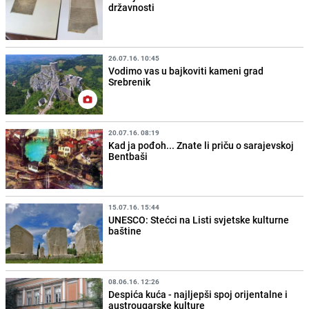
državnosti
26.07.16. 10:45
Vodimo vas u bajkoviti kameni grad
Srebrenik
20.07.16. 08:19
Kad ja pođoh... Znate li priču o sarajevskoj
Bentbaši
15.07.16. 15:44
UNESCO: Stećci na Listi svjetske kulturne
baštine
08.06.16. 12:26
Despića kuća - najljepši spoj orijentalne i
austrougarske kulture