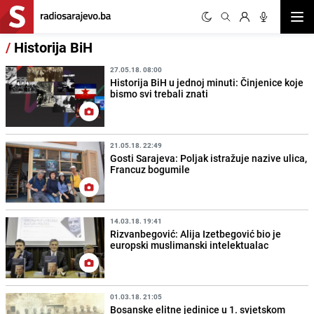
Otvor
/
Historija BiH
27.05.18. 08:00
Historija BiH u jednoj minuti: Činjenice koje
bismo svi trebali znati
21.05.18. 22:49
Gosti Sarajeva: Poljak istražuje nazive ulica,
Francuz bogumile
14.03.18. 19:41
Rizvanbegović: Alija Izetbegović bio je
europski muslimanski intelektualac
01.03.18. 21:05
Bosanske elitne jedinice u 1. svjetskom