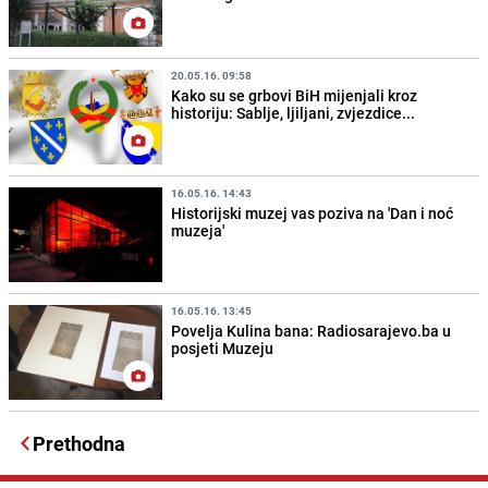
20.05.16. 09:58
Kako su se grbovi BiH mijenjali kroz
historiju: Sablje, ljiljani, zvjezdice...
16.05.16. 14:43
Historijski muzej vas poziva na 'Dan i noć
muzeja'
16.05.16. 13:45
Povelja Kulina bana: Radiosarajevo.ba u
posjeti Muzeju
Prethodna