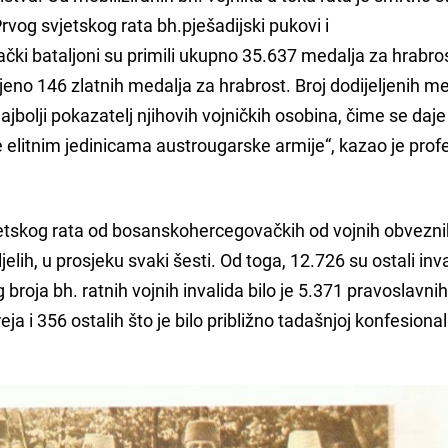
vog svjetskog rata bh.pješadijski pukovi i
ki bataljoni su primili ukupno 35.637 medalja za hrabros
jeno 146 zlatnih medalja za hrabrost. Broj dodijeljenih m
ajbolji pokazatelj njihovih vojničkih osobina, čime se daje
elitnim jedinicama austrougarske armije“, kazao je prof
vjetskog rata od bosanskohercegovačkih od vojnih obvezn
jelih, u prosjeku svaki šesti. Od toga, 12.726 su ostali invali
broja bh. ratnih vojnih invalida bilo je 5.371 pravoslavnih
ja i 356 ostalih što je bilo približno tadašnjoj konfesiona