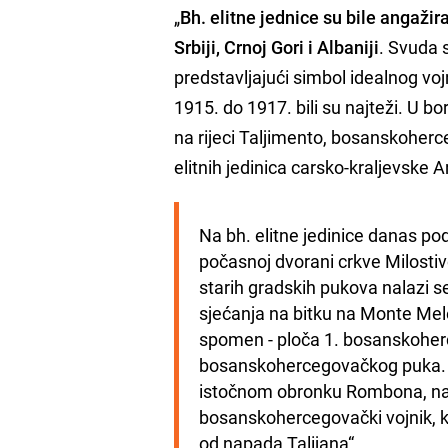
„
Bh. elitne jednice su bile angažiran
Srbiji, Crnoj Gori i Albaniji
. Svuda 
predstavljajući simbol idealnog vo
1915. do 1917. bili su najteži. U 
na rijeci Taljimento, bosanskoherce
elitnih jedinica carsko-kraljevske A
Na bh. elitne jedinice danas pod
počasnoj dvorani crkve Milosti
starih gradskih pukova nalazi s
sjećanja na bitku na Monte Mele
spomen - ploča 1. bosanskoherce
bosanskohercegovačkog puka. Ne
istočnom obronku Rombona, nalaz
bosanskohercegovački vojnik, ka
od napada Talijana“.