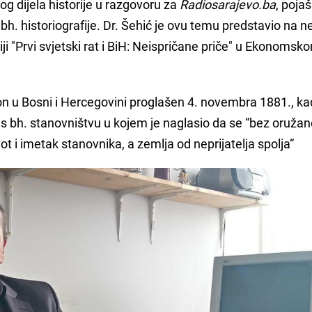
og dijela historije u razgovoru za
Radiosarajevo.ba
, poja
 bh. historiografije. Dr. Šehić je ovu temu predstavio na 
 "Prvi svjetski rat i BiH: Neispričane priče" u Ekonomsk
kon u Bosni i Hercegovini proglašen 4. novembra 1881., ka
 bh. stanovništvu u kojem je naglasio da se “bez oružane
ivot i imetak stanovnika, a zemlja od neprijatelja spolja“