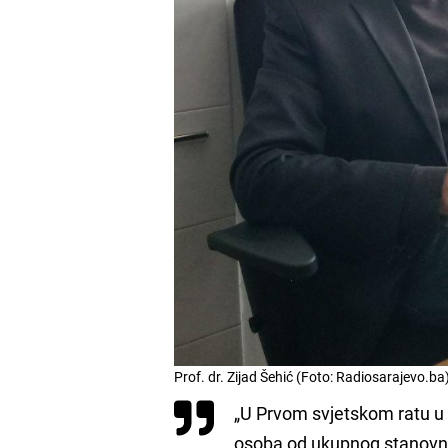
Prof. dr. Zijad Šehić (Foto: Radiosarajevo.ba
„U Prvom svjetskom ratu u B
osoba od ukupnog stanovniš