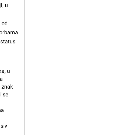
i, u
h od
 borbama
 status
a, u 
a 
 znak 
 se 
a 
siv 