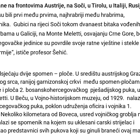
e na frontovima Austrije, na Soči, u Tirolu, u Italiji, Rusij
su bili prvi među prvima, najhrabriji među hrabrima,
jnika. Gubici na rijeci Soči tokom dvanaest bitaka vođeni
borbama u Galiciji, na Monte Meletti, osvajanju Crne Gore,
govačke jedinice su povrdile svoje ratne vještine i stekle
rmije“, ističe profesor Šehić.
sjećaju dvije spomen – ploče. U središtu austrijskog Graz
vog srca, ranijoj garnizonskoj crkvi  među spomen-pločam
e i ploča 2. bosanskohercegovačkog  pješadijskog puka, u
tti. U Beču, u Vojno-historijskom muzeju, od 1929.  nalazi
govačkog puka, poklon udruženja oficira i vojnika 1. 
koliko kilometara od Boveca, usred vojničkog groblja n
i se spomenik na kojem su uklesani carski strijelac i 
o predstavnici svih pukova koji su ginuli braneći ovaj ma