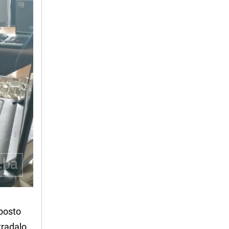
 posto
tradalo