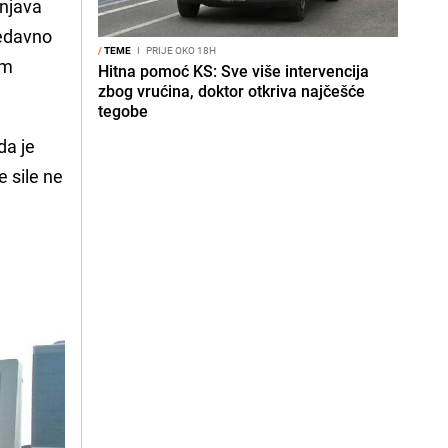
šnjava
nedavno
/
TEME
I
PRIJE OKO 18H
om
Hitna pomoć KS: Sve više intervencija
zbog vrućina, doktor otkriva najčešće
tegobe
da je
 sile ne