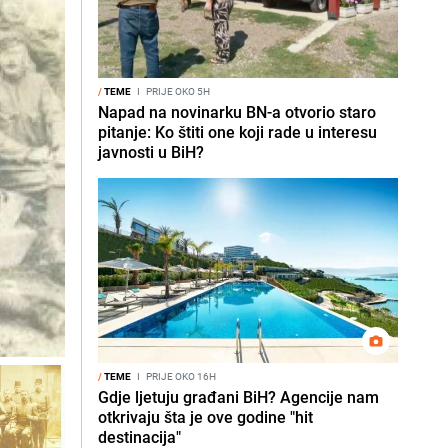
/
TEME
I
PRIJE OKO 5H
Napad na novinarku BN-a otvorio staro
pitanje: Ko štiti one koji rade u interesu
javnosti u BiH?
/
TEME
I
PRIJE OKO 16H
Gdje ljetuju građani BiH? Agencije nam
otkrivaju šta je ove godine "hit
destinacija"