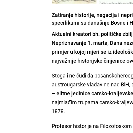
Zatiranje historije, negacija i nep
specifikumi su današnje Bosne i 
Aktuelni kreatori bh. političke zbi
Nepriznavanje 1. marta, Dana nezavi
primjer u kojoj mjeri se iz ideološk
najvažnije historijske činjenice ov
Stoga i ne čudi da bosanskohercego
austrougarske vladavine nad BiH, a
– elitne jedinice carsko-kraljevsk
najmlađim trupama carsko-kraljevs
1878.
Profesor historije na Filozofoskom