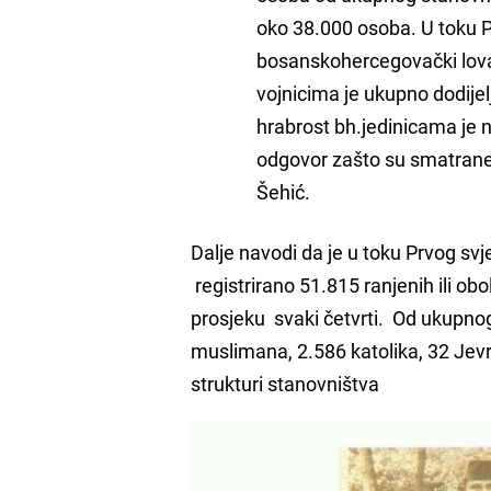
oko 38.000 osoba. U toku Pr
bosanskohercegovački lovač
vojnicima je ukupno dodijel
hrabrost bh.jedinicama je n
odgovor zašto su smatrane 
Šehić.
Dalje navodi da je u toku Prvog s
registrirano 51.815 ranjenih ili obol
prosjeku svaki četvrti. Od ukupnog 
muslimana, 2.586 katolika, 32 Jevre
strukturi stanovništva