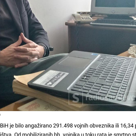
)
iH je bilo angažirano 291.498 vojnih obveznika ili 16,34
tva. Od mobiliziranih bh. vojnika u toku rata je smrtno s