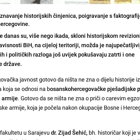
riznavanje historijskih činjenica, poigravanje s faktografi
Hercegovine.
lje danas su, više nego ikada, skloni historijskom revizio
snosti BiH, na cijeloj teritoriji, možda je najupečatljivi
ih i političkih razloga još uvijek pokušavaju zatrti i one
e države.
vačka javnost gotovo da ništa ne zna o dijelu historije i
 koja se odnosi na b
osanskohercegovačke pješadijske 
e armije
. Gotovo da se ništa ne zna o priči o carevim egz
ke armije, koja je počela nakon okupacije Bosne i Herce
 fakultetu u Sarajevu
dr. Zijad Šehić,
bh. historičar koji je v