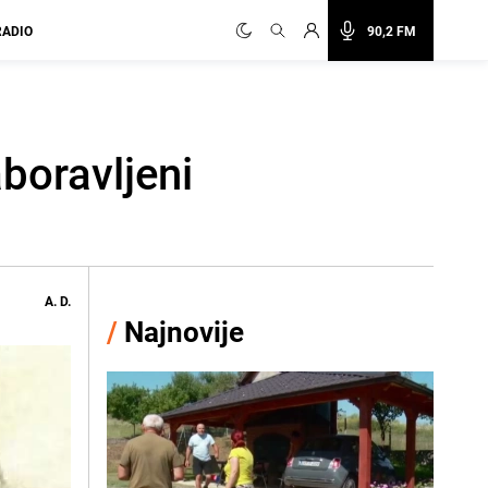
RADIO
90,2 FM
aboravljeni
A. D.
/
Najnovije