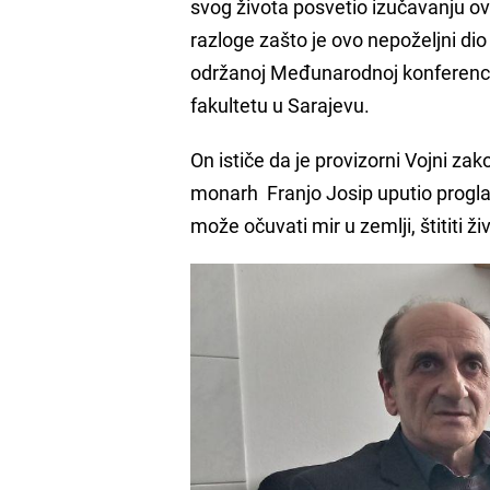
svog života posvetio izučavanju ov
razloge zašto je ovo nepoželjni dio
održanoj Međunarodnoj konferenciji
fakultetu u Sarajevu.
On ističe da je provizorni Vojni za
monarh Franjo Josip uputio proglas
može očuvati mir u zemlji, štititi ž