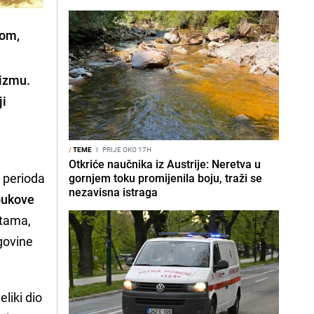
jom,
nizmu.
ji
/
TEME
I
PRIJE OKO 17H
Otkriće naučnika iz Austrije: Neretva u
z perioda
gornjem toku promijenila boju, traži se
nezavisna istraga
pukove
otama,
govine
eliki dio