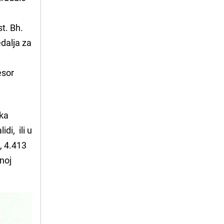
t. Bh.
edalja za
esor
ika
di, ili u
, 4.413
lnoj