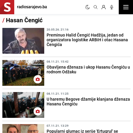
Otvor
/
Hasan Čengić
20.05.26. 21:16
Preminuo Halid Čengić Hadžija, jedan od
organizatora logistike ARBiH i otac Hasana
Čengića
08.11.21. 15:42
Obavljena dženaza i ukop Hasanu Čengiću u
rodnom Odžaku
08.11.21. 11:25
U haremu Begove džamije klanjana dženaza
Hasanu Čengiću
07.11.21. 13:29
Popularni glumac iz serije 'Ertugrul' se