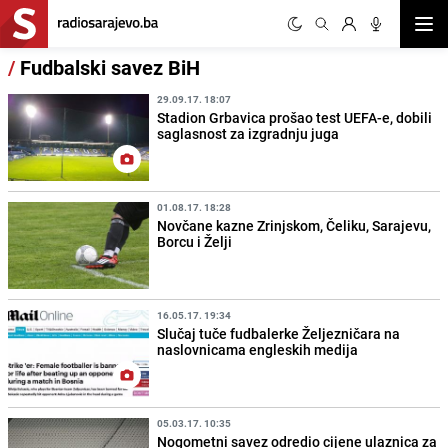
Otvor
/
Fudbalski savez BiH
29.09.17. 18:07
Stadion Grbavica prošao test UEFA-e, dobili
saglasnost za izgradnju juga
01.08.17. 18:28
Novčane kazne Zrinjskom, Čeliku, Sarajevu,
Borcu i Želji
16.05.17. 19:34
Slučaj tuče fudbalerke Željezničara na
naslovnicama engleskih medija
05.03.17. 10:35
Nogometni savez odredio cijene ulaznica za