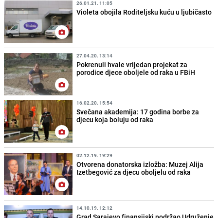
26.01.21. 11:05
Violeta obojila Roditeljsku kuću u ljubičasto
27.04.20. 13:14
Pokrenuli hvale vrijedan projekat za
porodice djece oboljele od raka u FBiH
16.02.20. 15:54
Svečana akademija: 17 godina borbe za
djecu koja boluju od raka
02.12.19. 19:29
Otvorena donatorska izložba: Muzej Alija
Izetbegović za djecu oboljelu od raka
14.10.19. 12:12
Grad Sarajevo finansijski podržao Udruženje