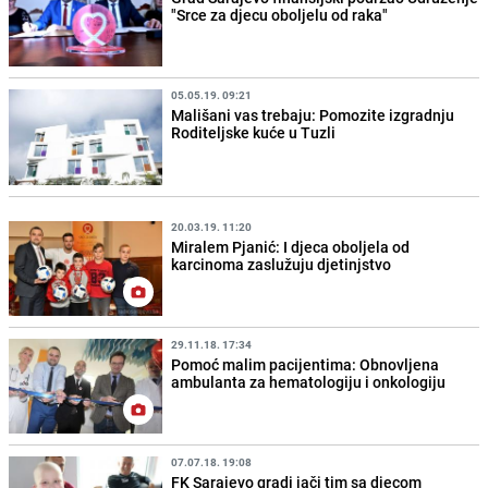
"Srce za djecu oboljelu od raka"
05.05.19. 09:21
Mališani vas trebaju: Pomozite izgradnju
Roditeljske kuće u Tuzli
20.03.19. 11:20
Miralem Pjanić: I djeca oboljela od
karcinoma zaslužuju djetinjstvo
29.11.18. 17:34
Pomoć malim pacijentima: Obnovljena
ambulanta za hematologiju i onkologiju
07.07.18. 19:08
FK Sarajevo gradi jači tim sa djecom