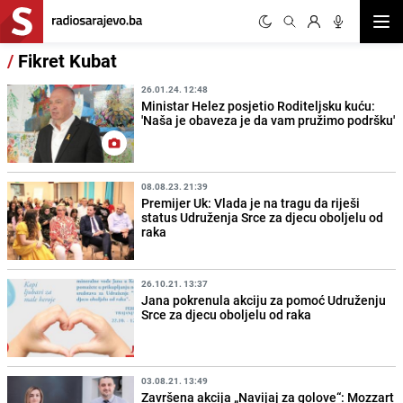
Otvor
/
Fikret Kubat
26.01.24. 12:48
Ministar Helez posjetio Roditeljsku kuću:
'Naša je obaveza je da vam pružimo podršku'
08.08.23. 21:39
Premijer Uk: Vlada je na tragu da riješi
status Udruženja Srce za djecu oboljelu od
raka
26.10.21. 13:37
Jana pokrenula akciju za pomoć Udruženju
Srce za djecu oboljelu od raka
03.08.21. 13:49
Završena akcija „Navijaj za golove“: Mozzart