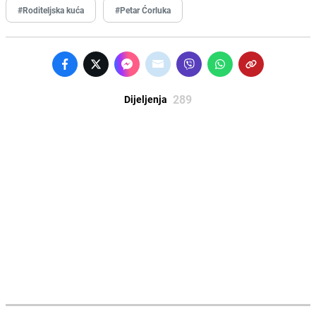
#Roditeljska kuća
#Petar Ćorluka
289
Dijeljenja