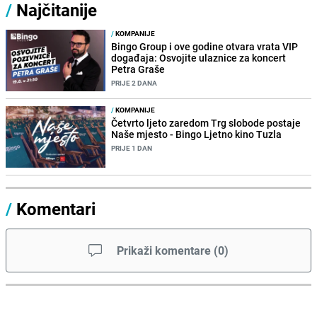
/
Najčitanije
/
KOMPANIJE
Bingo Group i ove godine otvara vrata VIP
događaja: Osvojite ulaznice za koncert
Petra Graše
PRIJE 2 DANA
/
KOMPANIJE
Četvrto ljeto zaredom Trg slobode postaje
Naše mjesto - Bingo Ljetno kino Tuzla
PRIJE 1 DAN
/
Komentari
Prikaži komentare
(
0
)