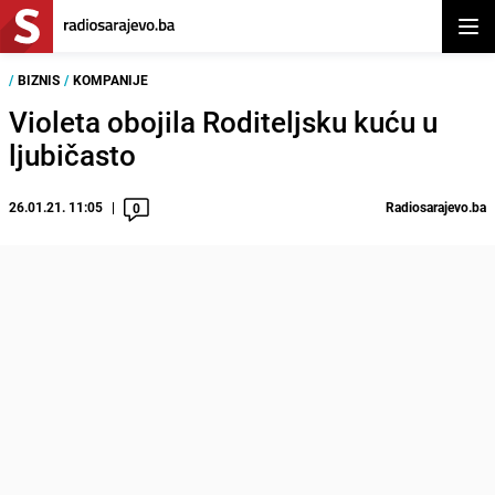
Otvor
/
BIZNIS
/
KOMPANIJE
Violeta obojila Roditeljsku kuću u
ljubičasto
26.01.21. 11:05
Radiosarajevo.ba
0