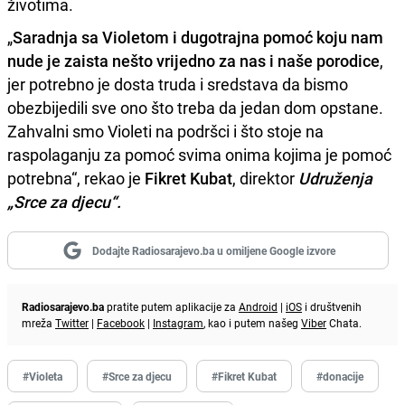
životima.
„
Saradnja sa Violetom i dugotrajna pomoć koju nam
nude je zaista nešto vrijedno za nas i naše porodice
,
jer potrebno je dosta truda i sredstava da bismo
obezbijedili sve ono što treba da jedan dom opstane.
Zahvalni smo Violeti na podršci i što stoje na
raspolaganju za pomoć svima onima kojima je pomoć
potrebna“, rekao je
Fikret Kubat
, direktor
Udruženja
„Srce za djecu“.
Dodajte Radiosarajevo.ba u omiljene Google izvore
Radiosarajevo.ba
pratite putem aplikacije za
Android
|
iOS
i društvenih
mreža
Twitter
|
Facebook
|
Instagram
, kao i putem našeg
Viber
Chata.
#Violeta
#Srce za djecu
#Fikret Kubat
#donacije