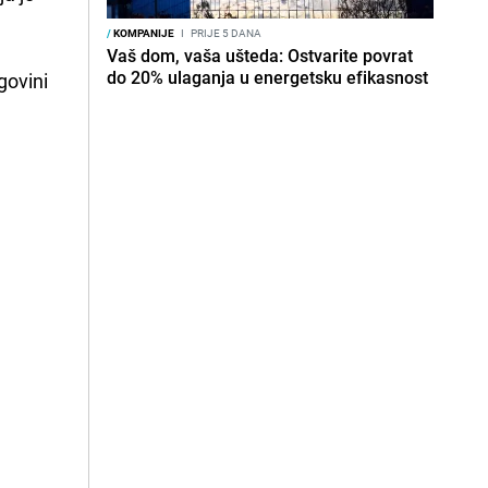
/
KOMPANIJE
I
PRIJE 5 DANA
Vaš dom, vaša ušteda: Ostvarite povrat
do 20% ulaganja u energetsku efikasnost
govini