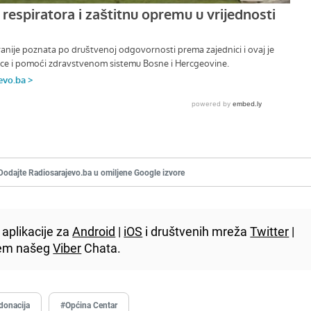
Dodajte Radiosarajevo.ba u omiljene Google izvore
aplikacije za
Android
|
iOS
i društvenih mreža
Twitter
|
utem našeg
Viber
Chata.
donacija
#Općina Centar