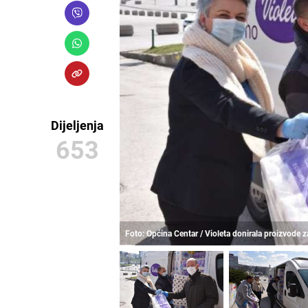
Dijeljenja
653
Foto: Općina Centar / Violeta donirala proizvode 