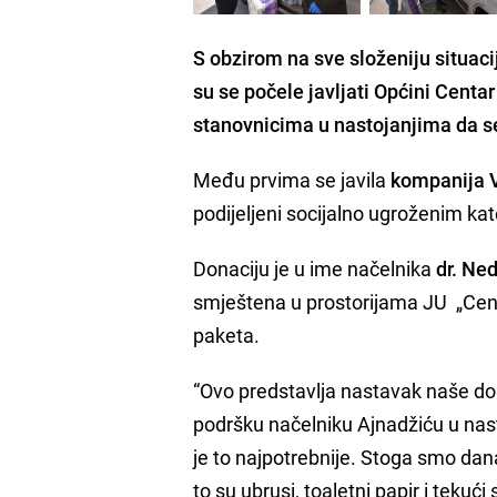
S obzirom na sve složeniju situac
su se počele javljati
Općini Centar
stanovnicima u nastojanjima da se 
Među prvima se javila
kompanija V
podijeljeni socijalno ugroženim ka
Donaciju je u ime načelnika
dr. Ne
smještena u prostorijama JU „Centar 
paketa.
“Ovo predstavlja nastavak naše do
podršku načelniku Ajnadžiću u nas
je to najpotrebnije. Stoga smo dana
to su ubrusi, toaletni papir i teku