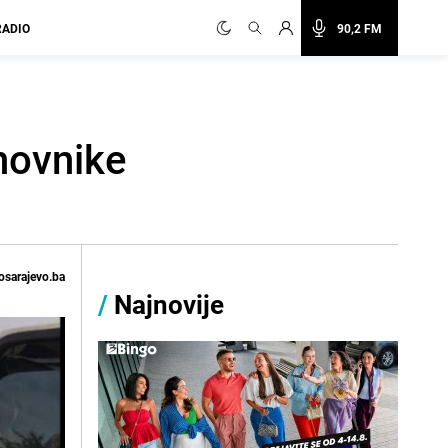
RADIO
90,2 FM
novnike
osarajevo.ba
/
Najnovije