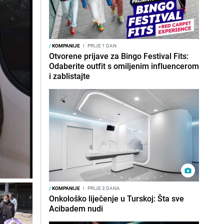
/
KOMPANIJE
I
PRIJE 1 DAN
Otvorene prijave za Bingo Festival Fits:
Odaberite outfit s omiljenim influencerom
i zablistajte
/
KOMPANIJE
I
PRIJE 3 DANA
Onkološko liječenje u Turskoj: Šta sve
Acibadem nudi