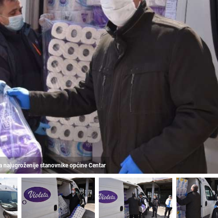
za najugroženije stanovnike općine Centar