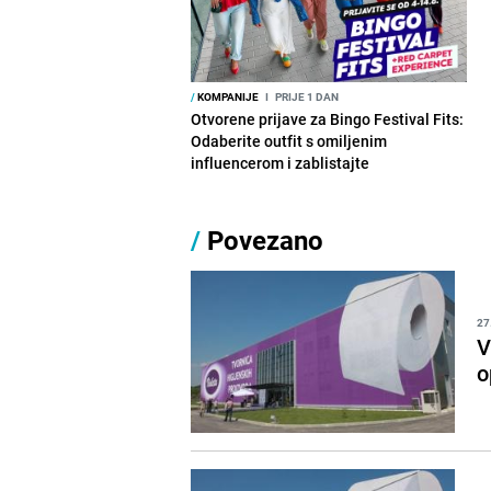
/
KOMPANIJE
I
PRIJE 1 DAN
Otvorene prijave za Bingo Festival Fits:
Odaberite outfit s omiljenim
influencerom i zablistajte
/
Povezano
27
V
o