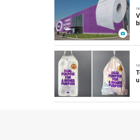
18
V
b
13
T
u