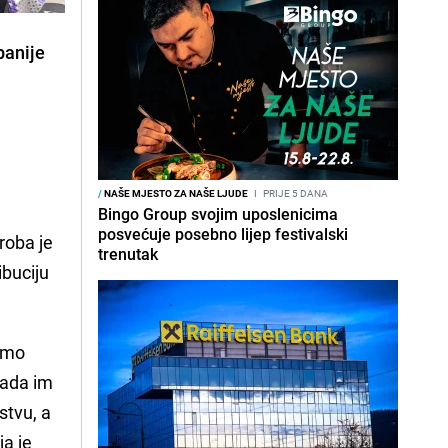
panije
u
/
NAŠE MJESTO ZA NAŠE LJUDE
I
PRIJE 5 DANA
Bingo Group svojim uposlenicima
posvećuje posebno lijep festivalski
 roba je
trenutak
ibuciju
damo
kada im
stvu, a
ja je