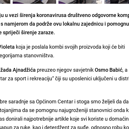
iju u vezi širenja koronavirusa društveno odgovorne kom
s namjerom da podrže ovu lokalnu zajednicu i pomogn
spriječi širenje zaraze.
ioleta
koja je poslala kombi svojih proizvoda koji će biti
tegorijama stanovništva.
džada Ajnadžića
preuzeo njegov savjetnik
Osmo Babić
, a
za sport i rekreaciju“ čiji su uposlenici uključeni u distr
bre saradnje sa Općinom Centar i stoga smo željeli da 
tojanjima da se pomognu najugroženiji stanovnici onda 
s donirali najpotrebnije artikle koje svi koriste u domaćin
ći sapun za ruke, kao i deterdžent za suđe, odnosno robu ko