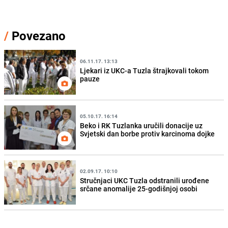
/
Povezano
06.11.17. 13:13
Ljekari iz UKC-a Tuzla štrajkovali tokom
pauze
05.10.17. 16:14
Beko i RK Tuzlanka uručili donacije uz
Svjetski dan borbe protiv karcinoma dojke
02.09.17. 10:10
Stručnjaci UKC Tuzla odstranili urođene
srčane anomalije 25-godišnjoj osobi