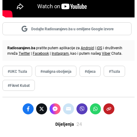
Dodajte Radiosarajevo.ba u omiljene Google izvore
Radiosarajevo.ba
pratite putem aplikacije za
Android
|
iOS
i društvenih
mreža
Twitter
|
Facebook
|
Instagram
, kao i putem našeg
Viber
Chata.
#UKC Tuzla
#maligna oboljenja
#djeca
#Tuzla
#Fikret Kubat
24
Dijeljenja