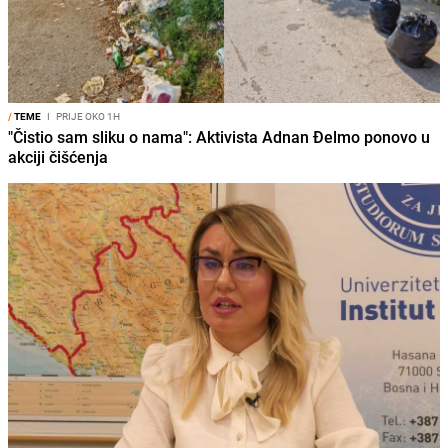
/
TEME
I
PRIJE OKO 1H
"Čistio sam sliku o nama": Aktivista Adnan Đelmo ponovo u
akciji čišćenja