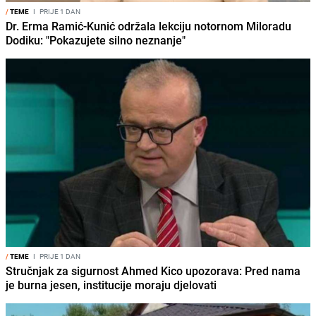
/
TEME
I
PRIJE 1 DAN
Dr. Erma Ramić-Kunić održala lekciju notornom Miloradu
Dodiku: "Pokazujete silno neznanje"
/
TEME
I
PRIJE 1 DAN
Stručnjak za sigurnost Ahmed Kico upozorava: Pred nama
je burna jesen, institucije moraju djelovati