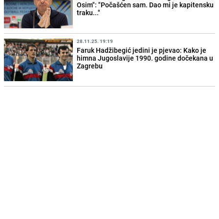
Osim": "Počašćen sam. Dao mi je kapitensku
traku..."
28.11.25. 19:19
Faruk Hadžibegić jedini je pjevao: Kako je
himna Jugoslavije 1990. godine dočekana u
Zagrebu