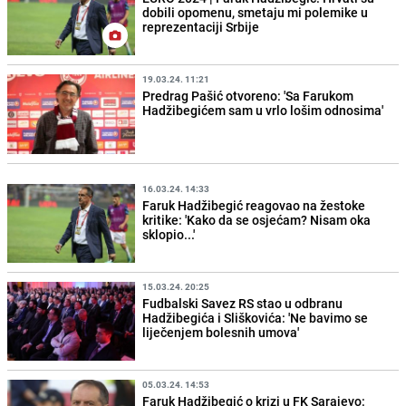
dobili opomenu, smetaju mi polemike u
reprezentaciji Srbije
19.03.24. 11:21
Predrag Pašić otvoreno: 'Sa Farukom
Hadžibegićem sam u vrlo lošim odnosima'
16.03.24. 14:33
Faruk Hadžibegić reagovao na žestoke
kritike: 'Kako da se osjećam? Nisam oka
sklopio...'
15.03.24. 20:25
Fudbalski Savez RS stao u odbranu
Hadžibegića i Sliškovića: 'Ne bavimo se
liječenjem bolesnih umova'
05.03.24. 14:53
Faruk Hadžibegić o krizi u FK Sarajevo: