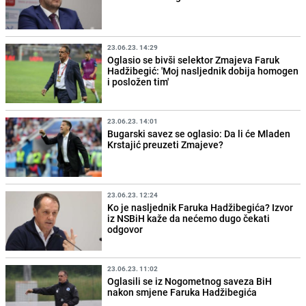
23.06.23. 14:29
Oglasio se bivši selektor Zmajeva Faruk
Hadžibegić: 'Moj nasljednik dobija homogen
i posložen tim'
23.06.23. 14:01
Bugarski savez se oglasio: Da li će Mladen
Krstajić preuzeti Zmajeve?
23.06.23. 12:24
Ko je nasljednik Faruka Hadžibegića? Izvor
iz NSBiH kaže da nećemo dugo čekati
odgovor
23.06.23. 11:02
Oglasili se iz Nogometnog saveza BiH
nakon smjene Faruka Hadžibegića