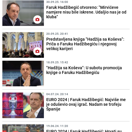
30.09.25. 16:00
Faruk Hadžibegić otvoreno: "Mirvićeve
namjere nisu bile iskrene. Udaljio nas je od
kluba"
20.09.25. 20:41
Predstavljena knjiga "Hadžija sa Koševa":
Priča o Faruku Hadžibegiću i njegovoj
velikoj karijeri
18.09.25. 15:42
"Hadžija sa Koševa": U subotu promocija
knjige o Faruku Hadžibegiću
04.07.24. 20:14
EURO 2024 | Faruk Hadžibegić: Najviše me
je oduševio ovaj igrač. Nadam se trofeju
Španije
19.06.24. 11:20
EURO 2024 | Faruk Hadžibegić: Hrvati su