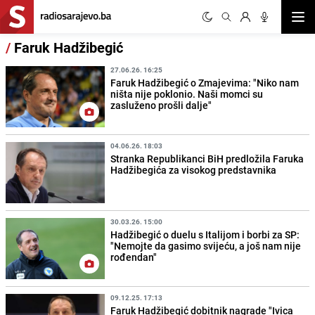
Otvor
/
Faruk Hadžibegić
27.06.26. 16:25
Faruk Hadžibegić o Zmajevima: "Niko nam
ništa nije poklonio. Naši momci su
zasluženo prošli dalje"
04.06.26. 18:03
Stranka Republikanci BiH predložila Faruka
Hadžibegića za visokog predstavnika
30.03.26. 15:00
Hadžibegić o duelu s Italijom i borbi za SP:
"Nemojte da gasimo svijeću, a još nam nije
rođendan"
09.12.25. 17:13
Faruk Hadžibegić dobitnik nagrade "Ivica