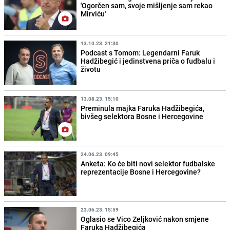
'Ogorčen sam, svoje mišljenje sam rekao
Mirviću'
13.10.23. 21:30
Podcast s Tomom: Legendarni Faruk
Hadžibegić i jedinstvena priča o fudbalu i
životu
13.08.23. 15:10
Preminula majka Faruka Hadžibegića,
bivšeg selektora Bosne i Hercegovine
24.06.23. 09:45
Anketa: Ko će biti novi selektor fudbalske
reprezentacije Bosne i Hercegovine?
23.06.23. 15:59
Oglasio se Vico Zeljković nakon smjene
Faruka Hadžibegića