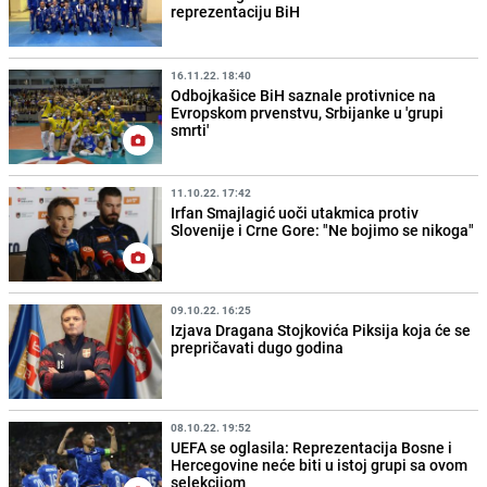
reprezentaciju BiH
16.11.22. 18:40
Odbojkašice BiH saznale protivnice na
Evropskom prvenstvu, Srbijanke u 'grupi
smrti'
11.10.22. 17:42
Irfan Smajlagić uoči utakmica protiv
Slovenije i Crne Gore: "Ne bojimo se nikoga"
09.10.22. 16:25
Izjava Dragana Stojkovića Piksija koja će se
prepričavati dugo godina
08.10.22. 19:52
UEFA se oglasila: Reprezentacija Bosne i
Hercegovine neće biti u istoj grupi sa ovom
selekcijom