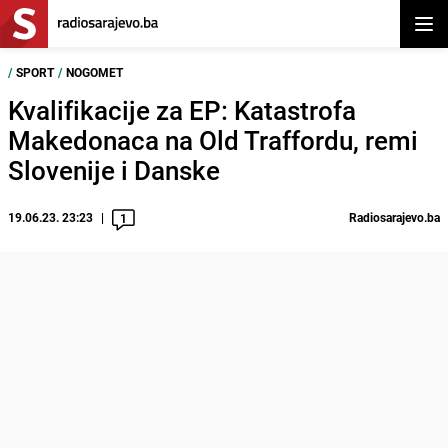
Otvor
/
SPORT
/
NOGOMET
Kvalifikacije za EP: Katastrofa
Makedonaca na Old Traffordu, remi
Slovenije i Danske
19.06.23. 23:23
Radiosarajevo.ba
1