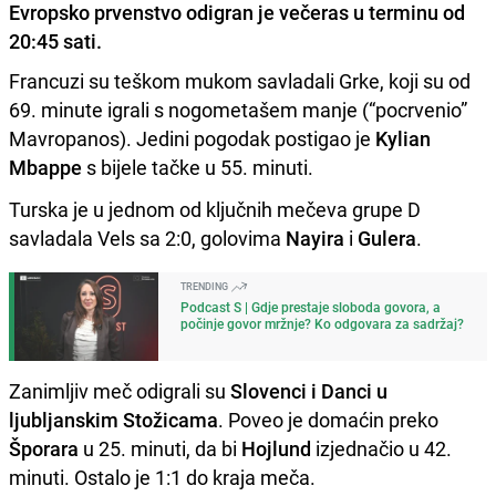
Evropsko prvenstvo odigran je večeras u terminu od
20:45 sati.
Francuzi su teškom mukom savladali Grke, koji su od
69. minute igrali s nogometašem manje (“pocrvenio”
Mavropanos). Jedini pogodak postigao je
Kylian
Mbappe
s bijele tačke u 55. minuti.
Turska je u jednom od ključnih mečeva grupe D
savladala Vels sa 2:0, golovima
Nayira
i
Gulera
.
TRENDING
Podcast S | Gdje prestaje sloboda govora, a
počinje govor mržnje? Ko odgovara za sadržaj?
Zanimljiv meč odigrali su
Slovenci i Danci u
ljubljanskim Stožicama
. Poveo je domaćin preko
Šporara
u 25. minuti, da bi
Hojlund
izjednačio u 42.
minuti. Ostalo je 1:1 do kraja meča.