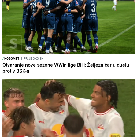
/
NOGOMET
I
PRIJE OKO 8H
Otvaranje nove sezone WWin lige BiH: Željezničar u duelu
protiv BSK-a