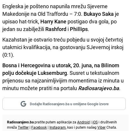
Engleska je pošteno napunila mrežu Sjeverne
Makedonije na Old Traffordu – 7:0.
Bukayo Saka
je
upisao hat-trick,
Harry Kane
postigao dva gola, po
jedan su zabilježili
Rashford
i
Phillips
.
Kazahstan je ostvario treću pobjedu u svojoj četvrtoj
utakmici kvalifikacija, na gostovanju SJevernoj irskoj
(0:1).
Bosna i Hercegovina u utorak, 20. juna, na Bilinom
polju dočekuje Luksemburg
. Susret u tekstualnom
prijenosu sa najzanimljivijim momentima iz minuta u
minutu možete pratiti na portalu
Radiosarajevo.ba
.
Dodajte Radiosarajevo.ba u omiljene Google izvore
Radiosarajevo.ba
pratite putem aplikacije za
Android
|
iOS
i društvenih
mreža
Twitter
|
Facebook
|
Instagram
, kao i putem našeg
Viber
Chata.