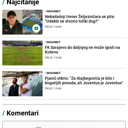
/
Najčitanije
/
NOGOMET
Nekadašnji trener Željezničara se pita:
"Odakle se stvorio toliki dug?"
PRIJE 1 DAN
/
NOGOMET
FK Sarajevo do daljnjeg ne može igrati na
Koševu
PRIJE 1 DAN
/
NOGOMET
Pjanić otkrio: "Za Alajbegovića je bilo i
bogatijih ponuda, ali Juventus je Juventus"
PRIJE 1 DAN
/
Komentari