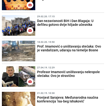
29.02.20. 17:15
Dan nezavisnosti BiH i Dan Blagaja: U
defileu gotovo dvije hiljade učesnika
18.02.20. 15:50
Prof. Imamović o uništavanju stećaka: Ovo
je vandalizam, udaraju na temelje Bosne
27.04.19. 12:29
Profesor Imamović uništavanju nekropole
stećaka: Ovo je stravično
21.02.19. 10:30
Povijest Sarajeva: Međunarodna naučna
konferencija ‘Isa-beg Ishaković’