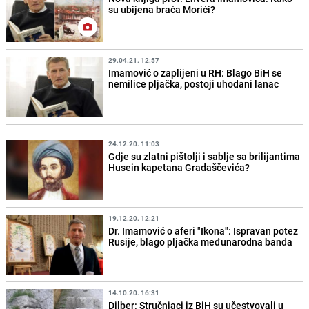
su ubijena braća Morići?
29.04.21. 12:57
Imamović o zaplijeni u RH: Blago BiH se
nemilice pljačka, postoji uhodani lanac
24.12.20. 11:03
Gdje su zlatni pištolji i sablje sa brilijantima
Husein kapetana Gradaščevića?
19.12.20. 12:21
Dr. Imamović o aferi "Ikona": Ispravan potez
Rusije, blago pljačka međunarodna banda
14.10.20. 16:31
Dilber: Stručnjaci iz BiH su učestvovali u