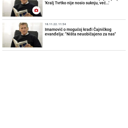
'Kralj Tvrtko nije nosio suknju, već...'
18.11.22. 11:54
Imamović o mogućoj krađi Čajničkog
evanđelja: "Ništa neuobičajeno za nas"