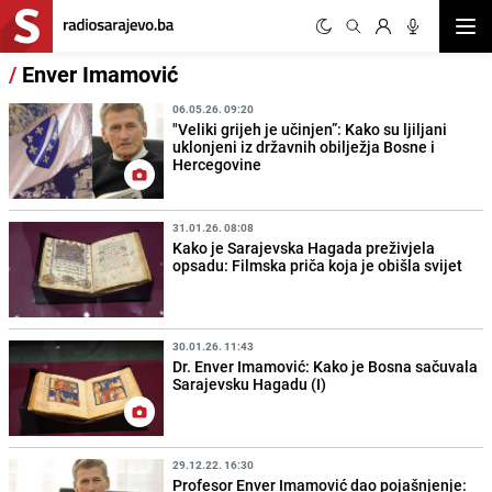
Otvor
/
Enver Imamović
06.05.26. 09:20
"Veliki grijeh je učinjen”: Kako su ljiljani
uklonjeni iz državnih obilježja Bosne i
Hercegovine
31.01.26. 08:08
Kako je Sarajevska Hagada preživjela
opsadu: Filmska priča koja je obišla svijet
30.01.26. 11:43
Dr. Enver Imamović: Kako je Bosna sačuvala
Sarajevsku Hagadu (I)
29.12.22. 16:30
Profesor Enver Imamović dao pojašnjenje: