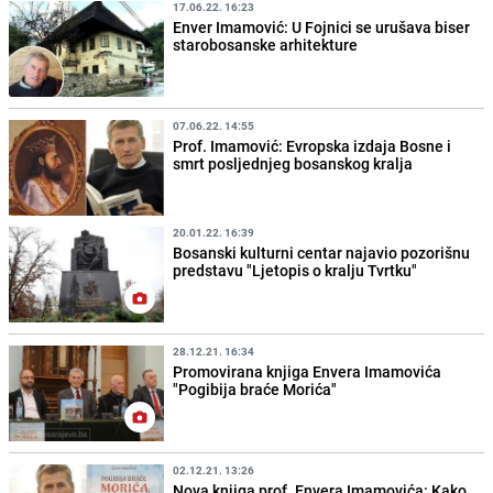
17.06.22. 16:23
Enver Imamović: U Fojnici se urušava biser
starobosanske arhitekture
07.06.22. 14:55
Prof. Imamović: Evropska izdaja Bosne i
smrt posljednjeg bosanskog kralja
20.01.22. 16:39
Bosanski kulturni centar najavio pozorišnu
predstavu "Ljetopis o kralju Tvrtku"
28.12.21. 16:34
Promovirana knjiga Envera Imamovića
"Pogibija braće Morića"
02.12.21. 13:26
Nova knjiga prof. Envera Imamovića: Kako