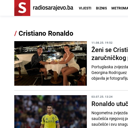
VIJESTI
BIZNIS
METROMA
/
Cristiano Ronaldo
11.08.25. 19:52
Ženi se Crist
zaručničkog 
Portuglaska zvijezda
Georgina Rodríguez n
objavila je fotografij
03.07.25. 13:24
Ronaldo utuč
Nogometna zvijezda C
saučešća njegovoj por
saučešće i svu snagu 