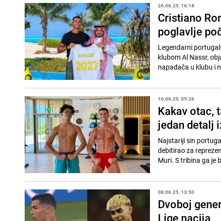
26.06.25. 16:18
Cristiano Ron
poglavlje poč
Legendarni portugals
klubom Al Nassr, obj
napadača u klubu i 
16.06.25. 09:26
Kakav otac, t
jedan detalj
Najstariji sin portu
debitirao za repreze
Muri. S tribina ga je 
08.06.25. 13:50
Dvoboj genera
Lige nacija