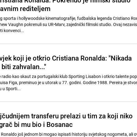
lavnim rediteljem
nog sporta i hollywoodske kinematografije, fudbalska legenda Cristiano Ro
tthew Vaughn pokrenuli su UR•Marv, zajednički filmski studio. Ovaj nezavis
ti konvenci...
ek koji je otkrio Cristiana Ronalda: "Nikada
biti zahvalan..."
 je radio kao skaut za portugalski klub Sporting Lisabon i otkrio talente po
uisa Figa, preminuo je u utorak u 77. godini. Godine 1988. Pereira je stvor
 u Sporti...
čudnijem transferu prelazi u tim za koji niko
igrač bi mu bio i Bosanac
 Ronaldo još jednom bi mogao ispisati historiju svjetskog nogometa, ali o