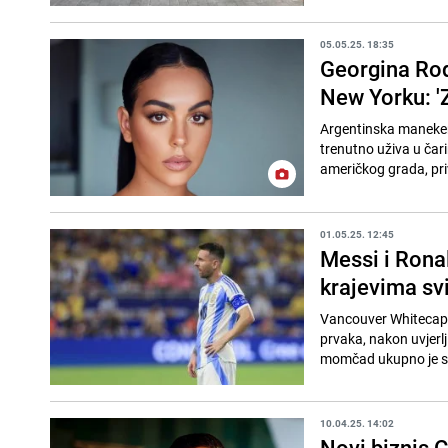
05.05.25. 18:35
Georgina Rod
New Yorku: 'Z
Argentinska maneken
trenutno uživa u čar
američkog grada, pri
01.05.25. 12:45
Messi i Ronal
krajevima svi
Vancouver Whitecapsi
prvaka, nakon uvjerlj
momčad ukupno je slav
10.04.25. 14:02
Novi biznis C