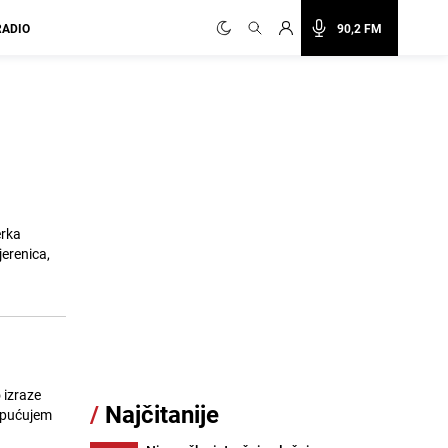
RADIO
90,2 FM
erka
erenica,
 izraze
/
Najčitanije
 Upućujem