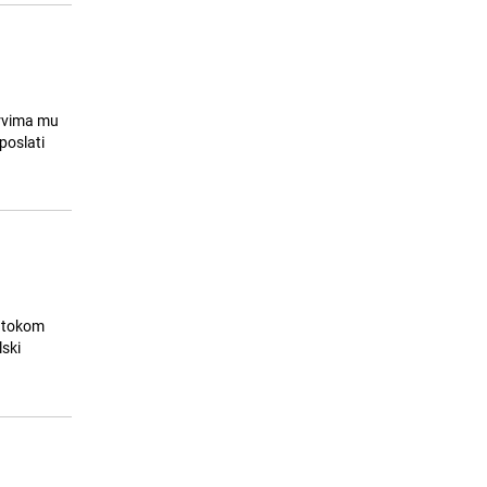
prvima mu
 poslati
e tokom
lski