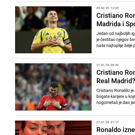
05.02.25. 12:35
Cristiano Ro
Madrida i Sp
Jedan od najboljih i
je čestitao njegov biv
naše najtoplije želje
31.01.25. 06:30
Cristiano Ro
Real Madrid
Cristiano Ronaldo je 
bogate karijere u ko
nogometaš je dao ja
27.01.25. 21:17
Ronaldo izn