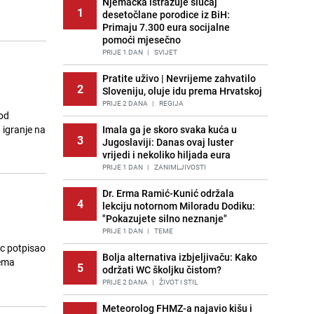
Njemačka istražuje slučaj
1
desetočlane porodice iz BiH:
Primaju 7.300 eura socijalne
pomoći mjesečno
PRIJE 1 DAN
|
SVIJET
Pratite uživo | Nevrijeme zahvatilo
2
Sloveniju, oluje idu prema Hrvatskoj
PRIJE 2 DANA
|
REGIJA
 od
igranje na
Imala ga je skoro svaka kuća u
3
Jugoslaviji: Danas ovaj luster
vrijedi i nekoliko hiljada eura
PRIJE 1 DAN
|
ZANIMLJIVOSTI
Dr. Erma Ramić-Kunić održala
4
lekciju notornom Miloradu Dodiku:
"Pokazujete silno neznanje"
PRIJE 1 DAN
|
TEME
ac potpisao
Bolja alternativa izbjeljivaču: Kako
rema
5
održati WC školjku čistom?
PRIJE 2 DANA
|
ŽIVOT I STIL
Meteorolog FHMZ-a najavio kišu i