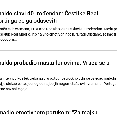
naldo slavi 40. rođendan: Čestitke Real
ortinga će ga oduševiti
grača svih vremena, Cristiano Ronaldo, danas slavi 40. rođendan. Među 
ši klub Real Madrid, i to na vrlo emotivan način. "Dragi Cristiano, želimo ti
 povodom...
naldo probudio maštu fanovima: Vraća se u
?
u intervjuu koji tek treba izaći u potpunosti otkrio gdje se osjećao najbolj
joj je stekao epitet jednog od najboljih nogometaša svih vremena. Portuga
sne naznake gdje...
enadio emotivnom porukom: "Za majku,