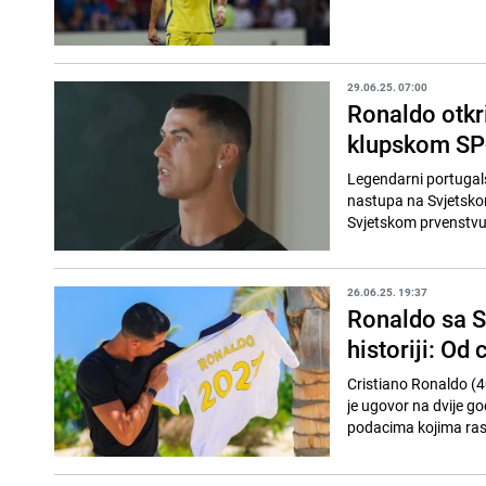
29.06.25. 07:00
Ronaldo otkr
klupskom SP-u
Legendarni portugals
nastupa na Svjetsko
Svjetskom prvenstvu, 
26.06.25. 19:37
Ronaldo sa S
historiji: Od 
Cristiano Ronaldo (4
je ugovor na dvije go
podacima kojima ras