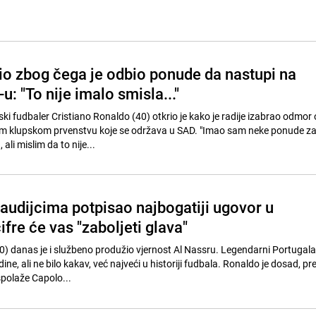
io zbog čega je odbio ponude da nastupi na
: "To nije imalo smisla..."
ki fudbaler Cristiano Ronaldo (40) otkrio je kako je radije izabrao odmor
m klupskom prvenstvu koje se održava u SAD. "Imao sam neke ponude za 
ali mislim da to nije...
audijcima potpisao najbogatiji ugovor u
cifre će vas "zaboljeti glava"
0) danas je i službeno produžio vjernost Al Nassru. Legendarni Portugal
dine, ali ne bilo kakav, već najveći u historiji fudbala. Ronaldo je dosad, p
polaže Capolo...