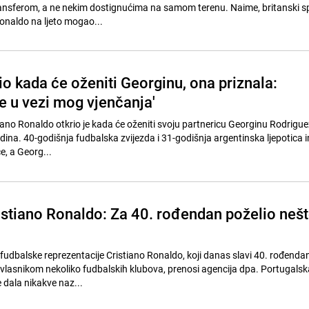
ansferom, a ne nekim dostignućima na samom terenu. Naime, britanski sp
onaldo na ljeto mogao...
o kada će oženiti Georginu, ona priznala:
le u vezi mog vjenčanja'
tiano Ronaldo otkrio je kada će oženiti svoju partnericu Georginu Rodrigue
odina. 40-godišnja fudbalska zvijezda i 31-godišnja argentinska ljepotica i
e, a Georg...
istiano Ronaldo: Za 40. rođendan poželio neš
udbalske reprezentacije Cristiano Ronaldo, koji danas slavi 40. rođendan, 
 vlasnikom nekoliko fudbalskih klubova, prenosi agencija dpa. Portugalsk
e dala nikakve naz...