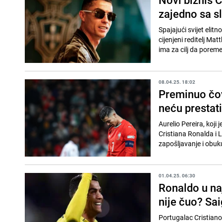
zajedno sa s
Spajajući svijet elit
cijenjeni reditelj Ma
ima za cilj da poreme
08.04.25. 18:02
Preminuo čovj
neću prestati 
Aurelio Pereira, koji
Cristiana Ronalda i L
zapošljavanje i obuku
01.04.25. 06:30
Ronaldo u naj
nije čuo? Sa
Portugalac Cristiano