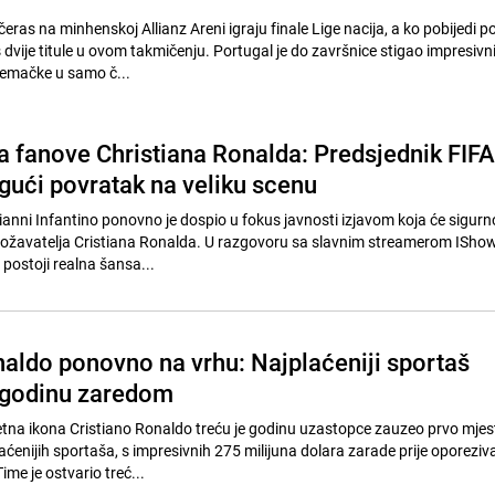
čeras na minhenskoj Allianz Areni igraju finale Lige nacija, a ko pobijedi p
 dvije titule u ovom takmičenju. Portugal je do završnice stigao impresiv
jemačke u samo č...
za fanove Christiana Ronalda: Predsjednik FIFA
gući povratak na veliku scenu
ianni Infantino ponovno je dospio u fokus javnosti izjavom koja će sigurn
 obožavatelja Cristiana Ronalda. U razgovoru sa slavnim streamerom ISh
 postoji realna šansa...
naldo ponovno na vrhu: Najplaćeniji sportaš
u godinu zaredom
na ikona Cristiano Ronaldo treću je godinu uzastopce zauzeo prvo mjes
laćenijih sportaša, s impresivnih 275 milijuna dolara zarade prije oporeziva
ime je ostvario treć...