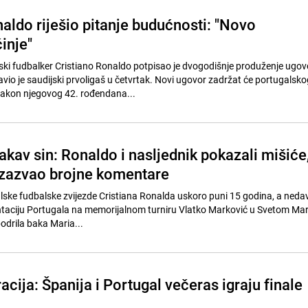
aldo riješio pitanje budućnosti: "Novo
inje"
ki fudbalker Cristiano Ronaldo potpisao je dvogodišnje produženje ugov
avio je saudijski prvoligaš u četvrtak. Novi ugovor zadržat će portugalsko
nakon njegovog 42. rođendana...
akav sin: Ronaldo i nasljednik pokazali mišiće
 izazvao brojne komentare
galske fudbalske zvijezde Cristiana Ronalda uskoro puni 15 godina, a neda
ntaciju Portugala na memorijalnom turniru Vlatko Marković u Svetom Mar
bodrila baka Maria...
cija: Španija i Portugal večeras igraju finale