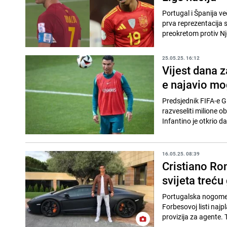
Portugal i Španija ve
prva reprezentacija s
preokretom protiv N
25.05.25. 16:12
Vijest dana 
e najavio mo
Predsjednik FIFA-e G
razveseliti milione
Infantino je otkrio da
16.05.25. 08:39
Cristiano Ro
svijeta treć
Portugalska nogomet
Forbesovoj listi najp
provizija za agente. T