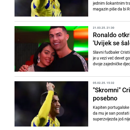
jednim šokantnim tr
magazin piše da bi R
21.03.25. 21:30
Ronaldo otkri
'Uvijek se ša
Slavni fudbaler Cris
je u vezi već devet g
dvoje zajedničke djec
05.02.25. 15:32
"Skromni" Cr
posebno
Kapiten portugalske f
da mu je san postati
superzvijezda još nij