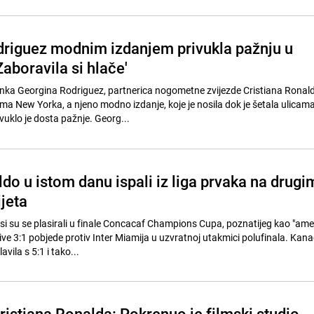
riguez modnim izdanjem privukla pažnju u
aboravila si hlače'
ka Georgina Rodriguez, partnerica nogometne zvijezde Cristiana Ronald
ima New Yorka, a njeno modno izdanje, koje je nosila dok je šetala ulicam
vuklo je dosta pažnje. Georg...
do u istom danu ispali iz liga prvaka na drugi
jeta
 su se plasirali u finale Concacaf Champions Cupa, poznatijeg kao "ame
ive 3:1 pobjede protiv Inter Miamija u uzvratnoj utakmici polufinala. Kan
ila s 5:1 i tako...
ristiana Ronalda: Pokrenuo je filmski studio