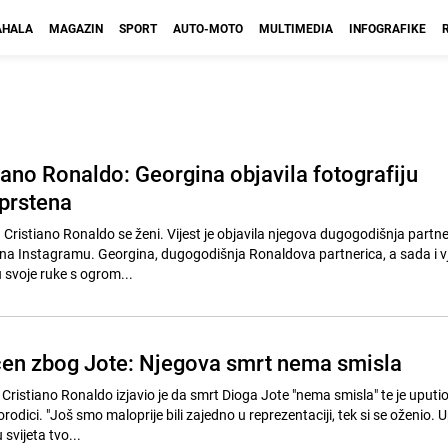
HALA
MAGAZIN
SPORT
AUTO-MOTO
MULTIMEDIA
INFOGRAFIKE
iano Ronaldo: Georgina objavila fotografiju
prstena
 Cristiano Ronaldo se ženi. Vijest je objavila njegova dugogodišnja partn
a Instagramu. Georgina, dugogodišnja Ronaldova partnerica, a sada i vj
u svoje ruke s ogrom...
en zbog Jote: Njegova smrt nema smisla
ristiano Ronaldo izjavio je da smrt Dioga Jote "nema smisla" te je uputio
odici. "Još smo maloprije bili zajedno u reprezentaciji, tek si se oženio.
svijeta tvo...