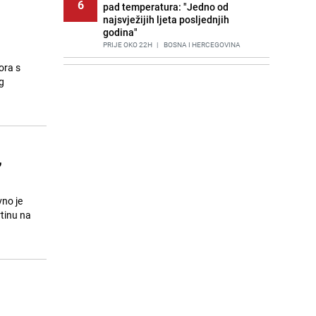
6
pad temperatura: "Jedno od
najsvježijih ljeta posljednjih
godina"
PRIJE OKO 22H
|
BOSNA I HERCEGOVINA
ora s
Agić kritizira političare u Bugojnu:
7
g
Zbog straha od HDZ-a niko Vučiću
nije rekao istinu o Čipuljiću
PRIJE 2 DANA
|
TEME
Znate li šta Dino Merlin pojede prije
8
izlaska na scenu? Njegov ritual
,
iznenadio mnoge
PRIJE 2 DANA
|
SHOWBIZ
Stručnjaci upozoravaju: Izrael ulaže
vno je
9
milione kako bi utjecao na
tinu na
odgovore ChatGPT-a o Gazi
PRIJE 1 DAN
|
SVIJET
Cijela regija čeka njegovu
10
progonozu: Poznati meteorolog
najavljuje veću promjenu vremena
PRIJE OKO 17H
|
REGIJA