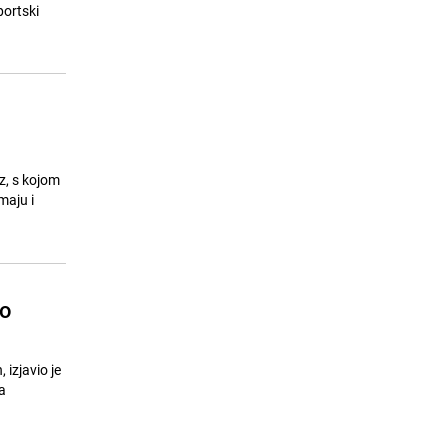
granične prijelaze
ortski
25.07.26. 12:12
|
BOSNA I HERCEGOVINA
z, s kojom
maju i
to
izjavio je
a