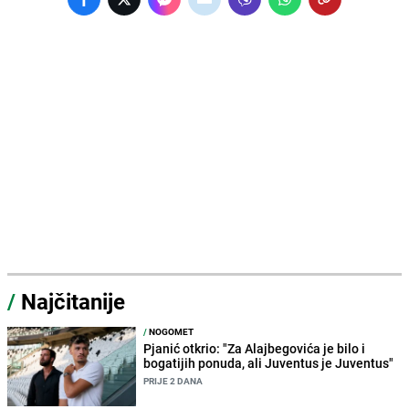
/
Najčitanije
/
NOGOMET
Pjanić otkrio: "Za Alajbegovića je bilo i
bogatijih ponuda, ali Juventus je Juventus"
PRIJE 2 DANA