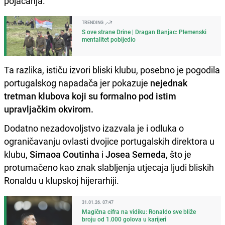
pojačanja.
TRENDING
S ove strane Drine | Dragan Banjac: Plemenski
mentalitet pobijedio
Ta razlika, ističu izvori bliski klubu, posebno je pogodila
portugalskog napadača jer pokazuje
nejednak
tretman klubova koji su formalno pod istim
upravljačkim okvirom.
Dodatno nezadovoljstvo izazvala je i odluka o
ograničavanju ovlasti dvojice portugalskih direktora u
klubu,
Simaoa Coutinha
i
Josea Semeda,
što je
protumačeno kao znak slabljenja utjecaja ljudi bliskih
Ronaldu u klupskoj hijerarhiji.
31.01.26. 07:47
Magična cifra na vidiku: Ronaldo sve bliže
broju od 1.000 golova u karijeri