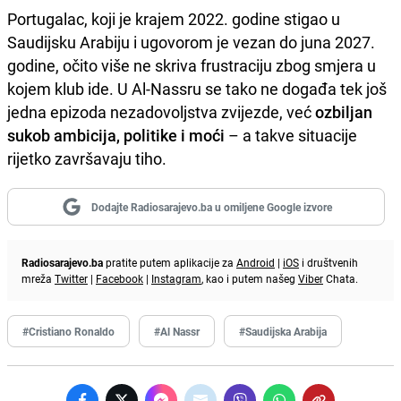
Portugalac, koji je krajem 2022. godine stigao u
Saudijsku Arabiju i ugovorom je vezan do juna 2027.
godine, očito više ne skriva frustraciju zbog smjera u
kojem klub ide. U Al-Nassru se tako ne događa tek još
jedna epizoda nezadovoljstva zvijezde, već
ozbiljan
sukob ambicija, politike i moći
– a takve situacije
rijetko završavaju tiho.
Dodajte Radiosarajevo.ba u omiljene Google izvore
Radiosarajevo.ba
pratite putem aplikacije za
Android
|
iOS
i društvenih
mreža
Twitter
|
Facebook
|
Instagram
, kao i putem našeg
Viber
Chata.
#Cristiano Ronaldo
#Al Nassr
#Saudijska Arabija