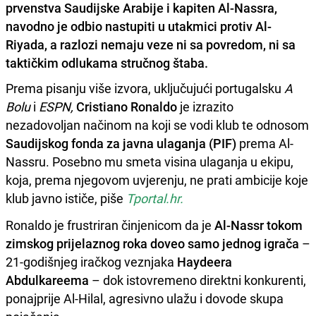
prvenstva Saudijske Arabije i kapiten Al-Nassra,
navodno je odbio nastupiti u utakmici protiv Al-
Riyada, a razlozi nemaju veze ni sa povredom, ni sa
taktičkim odlukama stručnog štaba.
Prema pisanju više izvora, uključujući portugalsku
A
Bolu
i
ESPN,
Cristiano Ronaldo
je izrazito
nezadovoljan načinom na koji se vodi klub te odnosom
Saudijskog fonda za javna ulaganja (PIF)
prema Al-
Nassru. Posebno mu smeta visina ulaganja u ekipu,
koja, prema njegovom uvjerenju, ne prati ambicije koje
klub javno ističe, piše
Tportal.hr.
Ronaldo je frustriran činjenicom da je
Al-Nassr tokom
zimskog prijelaznog roka doveo samo jednog igrača
–
21-godišnjeg iračkog veznjaka
Haydeera
Abdulkareema
– dok istovremeno direktni konkurenti,
ponajprije Al-Hilal, agresivno ulažu i dovode skupa