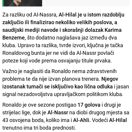
Za razliku od Al-Nassra,
Al-Hilal je u istom razdoblju
zaključio ili finalizirao nekoliko velikih poslova, a
saudijski mediji navode i skorašnji dolazak Karima
Benzeme
, što dodatno naglašava jaz između dva
kluba. Upravo ta razlika, tvrde izvori, ključna je tačka
Ronaldovog bunta jer ne vidi da Al-Nassr povlači
poteze koji vode prema osvajanju titule prvaka.
Važno je naglasiti da Ronaldo nema zdravstvenih
problema te da nije izvan planova trenera.
Njegov
izostanak tumači se isključivo kao lična odluka
i jasan
signal nezadovoljstva upravljačkom politikom kluba.
Ronaldo je ove sezone postigao
17 golova
i drugi je
strijelac lige, dok je
Al-Nassr
na diobi drugog mjesta sa
43 osvojena boda, koliko ima i
Al-Ahli.
Vodeći
Al-Hilal
trenutno ima tri boda prednosti.