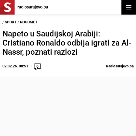
Otvor
/
SPORT
/
NOGOMET
Napeto u Saudijskoj Arabiji:
Cristiano Ronaldo odbija igrati za Al-
Nassr, poznati razlozi
02.02.26. 08:51
Radiosarajevo.ba
0