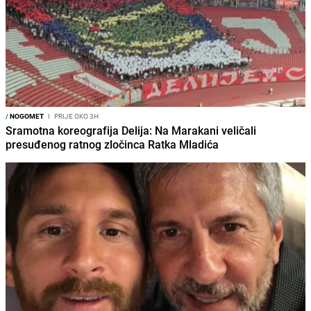
/
NOGOMET
I
PRIJE OKO 3H
Sramotna koreografija Delija: Na Marakani veličali
presuđenog ratnog zločinca Ratka Mladića