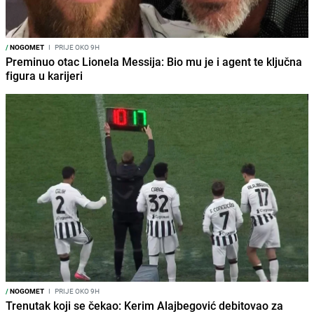
/
NOGOMET
I
PRIJE OKO 9H
Preminuo otac Lionela Messija: Bio mu je i agent te ključna
figura u karijeri
/
NOGOMET
I
PRIJE OKO 9H
Trenutak koji se čekao: Kerim Alajbegović debitovao za