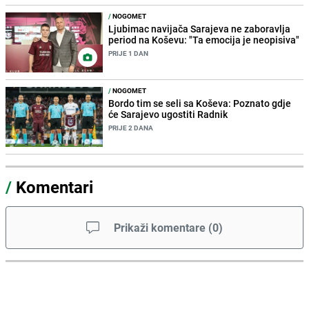
/
NOGOMET
Ljubimac navijača Sarajeva ne zaboravlja
period na Koševu: "Ta emocija je neopisiva"
PRIJE 1 DAN
/
NOGOMET
Bordo tim se seli sa Koševa: Poznato gdje
će Sarajevo ugostiti Radnik
PRIJE 2 DANA
/
Komentari
Prikaži komentare
(
0
)