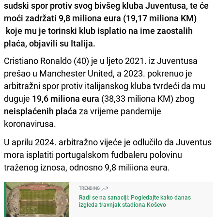
sudski spor protiv svog bivšeg kluba Juventusa, te će
moći zadržati 9,8 miliona eura (19,17 miliona KM)
koje mu je torinski klub isplatio na ime zaostalih
plaća, objavili su Italija.
Cristiano Ronaldo (40) je u ljeto 2021. iz Juventusa
prešao u Manchester United, a 2023. pokrenuo je
arbitražni spor protiv italijanskog kluba tvrdeći da mu
duguje
19,6 miliona eura
(38,33 miliona KM) zbog
neisplaćenih plaća
za vrijeme pandemije
koronavirusa.
U aprilu 2024. arbitražno vijeće je odlučilo da Juventus
mora isplatiti portugalskom fudbaleru polovinu
traženog iznosa, odnosno 9,8 miliiona eura.
TRENDING
Radi se na sanaciji: Pogledajte kako danas
izgleda travnjak stadiona Koševo