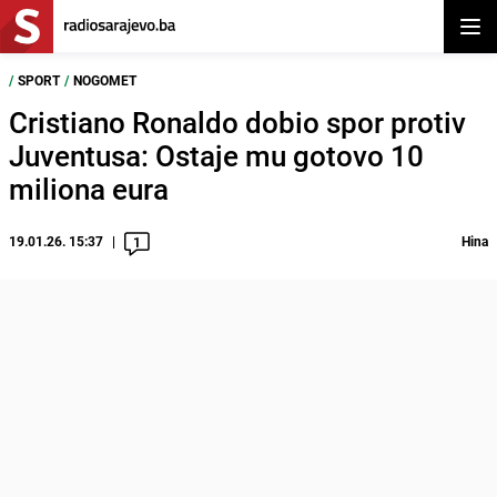
Otvor
/
SPORT
/
NOGOMET
Cristiano Ronaldo dobio spor protiv
Juventusa: Ostaje mu gotovo 10
miliona eura
19.01.26. 15:37
Hina
1