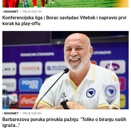
/
NOGOMET
I
PRIJE OKO 5H
Konferencijska liga | Borac savladao Vitebsk i napravio prvi
korak ka play-offu
/
NOGOMET
I
PRIJE OKO 8H
Barbarezova poruka privukla pažnju: "Toliko o biranju naših
igrača..."