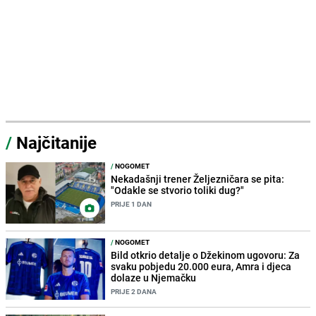
/
Najčitanije
/
NOGOMET
Nekadašnji trener Željezničara se pita:
"Odakle se stvorio toliki dug?"
PRIJE 1 DAN
/
NOGOMET
Bild otkrio detalje o Džekinom ugovoru: Za
svaku pobjedu 20.000 eura, Amra i djeca
dolaze u Njemačku
PRIJE 2 DANA