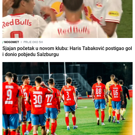
/
NOGOMET
I
PRIJE OKO 5H
Sjajan početak u novom klubu: Haris Tabaković postigao gol
i donio pobjedu Salzburgu