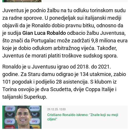
Juventus je podnio žalbu na tu odluku torinskom sudu
za radne sporove. U ponedjeljak sui italijanski mediji
objavili da je Ronaldo dobio pravnu bitku, odnosno da
je sudija
Gian Luca Robaldo
odbacio žalbu Juventusa,
što znači da Portugalac može zadržati 9,8 miliona eura
koje je dobio odlukom arbitražnog vijeća. Također,
Juventus će morati platiti troškove sudskog spora.
Ronaldo je u Juventusu igrao od 2018. do 2021.
godine. Za Staru damu odigrao je 134 utakmice, zabio
101 pogodak i podijelio 28 asistencija. S klubom iz
Torina osvojio je dva Scudetta, dvije Coppa Italije i
talijanski Superkup.
29.12.25. 12:03
Cristiano Ronaldo iskreno: "Znate koji su moji
ciljevi"