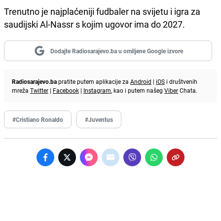
Trenutno je najplaćeniji fudbaler na svijetu i igra za
saudijski Al-Nassr s kojim ugovor ima do 2027.
Dodajte Radiosarajevo.ba u omiljene Google izvore
Radiosarajevo.ba
pratite putem aplikacije za
Android
|
iOS
i društvenih
mreža
Twitter
|
Facebook
|
Instagram
, kao i putem našeg
Viber
Chata.
#Cristiano Ronaldo
#Juventus