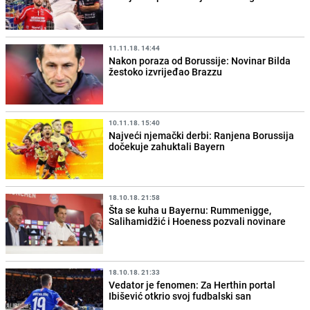
11.11.18. 14:44
Nakon poraza od Borussije: Novinar Bilda
žestoko izvrijeđao Brazzu
10.11.18. 15:40
Najveći njemački derbi: Ranjena Borussija
dočekuje zahuktali Bayern
18.10.18. 21:58
Šta se kuha u Bayernu: Rummenigge,
Salihamidžić i Hoeness pozvali novinare
18.10.18. 21:33
Vedator je fenomen: Za Herthin portal
Ibišević otkrio svoj fudbalski san