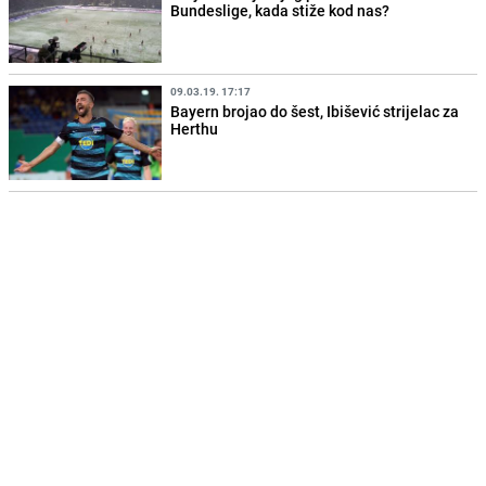
Bundeslige, kada stiže kod nas?
09.03.19. 17:17
Bayern brojao do šest, Ibišević strijelac za
Herthu