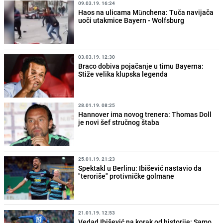
09.03.19. 16:24
Haos na ulicama Münchena: Tuča navijača
uoči utakmice Bayern - Wolfsburg
03.03.19. 12:30
Braco dobiva pojačanje u timu Bayerna:
Stiže velika klupska legenda
28.01.19. 08:25
Hannover ima novog trenera: Thomas Doll
je novi šef stručnog štaba
25.01.19. 21:23
Spektakl u Berlinu: Ibišević nastavio da
"teroriše" protivničke golmane
21.01.19. 12:53
Vedad Ibišević na korak od historije: Samo