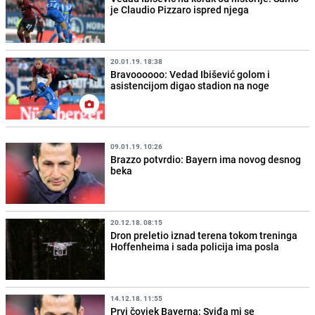
je Claudio Pizzaro ispred njega
20.01.19. 18:38
Bravoooooo: Vedad Ibišević golom i
asistencijom digao stadion na noge
09.01.19. 10:26
Brazzo potvrdio: Bayern ima novog desnog
beka
20.12.18. 08:15
Dron preletio iznad terena tokom treninga
Hoffenheima i sada policija ima posla
14.12.18. 11:55
Prvi čovjek Bayerna: Sviđa mi se