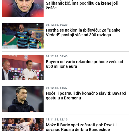
Salihamidžić, ima podršku da krene još
žešće
05.12.18. 10:29
Hertha se naklonila Ibiševiću: Za "Danke
Vedad!" postoji više od 300 razloga
02.12.18. 08:40
Bayern ostvario rekordne prihode veće od
650 miliona eura
01.12.18. 14:37
Hoće li posrnuli div konačno slaviti: Bavarci
gostuju u Bremenu
19.11.18. 12:16
Može li Burić opet začarati gol: Prvak i
osvajač Kupa u derbiju Bundeslige