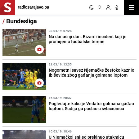
Otvor
/
Bundesliga
03.04.19. 07:28
Na današnji dan: Bizarni incident koji je
promijenio fudbalske terene
21.03.19. 13:35
Nogometni savez Njemačke žestoko kaznio
Ibiševića zbog gađanja golmana loptom
16.03.19. 20:37
Pogledajte kako je Vedator golmana gađao
loptom: Sudija ga poslao u svlačionicu
10.03.19. 18:46
U Njemačkoj snijeg prekinuo utakmicu